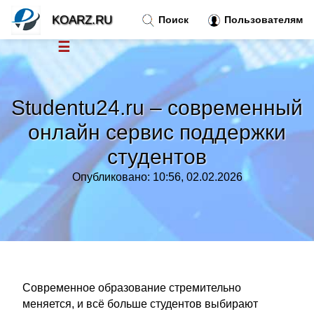
KOARZ.RU
Поиск
Пользователям
☰
Новости
»
Studentu24.ru – современный
Тренды новостей
»
онлайн сервис поддержки
студентов
Рубрики
»
Опубликовано: 10:56, 02.02.2026
Правила
»
Контакт
»
Современное образование стремительно
меняется, и всё больше студентов выбирают