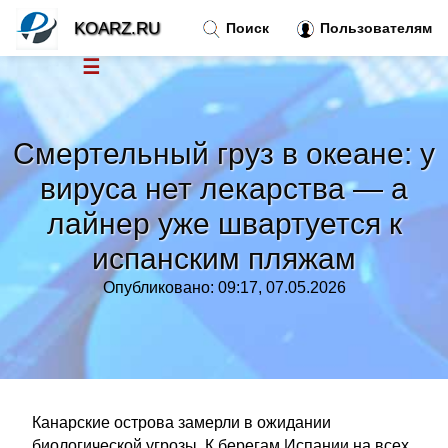
KOARZ.RU
Поиск
Пользователям
☰
Новости
»
Смертельный груз в океане: у
Тренды новостей
»
вируса нет лекарства — а
лайнер уже швартуется к
Рубрики
»
испанским пляжам
Правила
»
Опубликовано: 09:17, 07.05.2026
Контакт
»
Канарские острова замерли в ожидании
биологической угрозы. К берегам Испании на всех