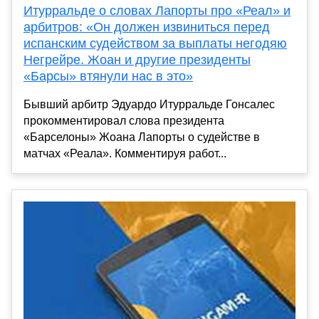
Итурральде о словах Лапорты про «Реал» и
арбитров: «Он должен извиниться перед
испанским судейством за выплаты негодяю
Негрейре. Жоан и другие президенты
«Барсы» втянули нас в это»
Бывший арбитр Эдуардо Итурральде Гонсалес
прокомментировал слова президента
«Барселоны» Жоана Лапорты о судействе в
матчах «Реала». Комментируя работ...