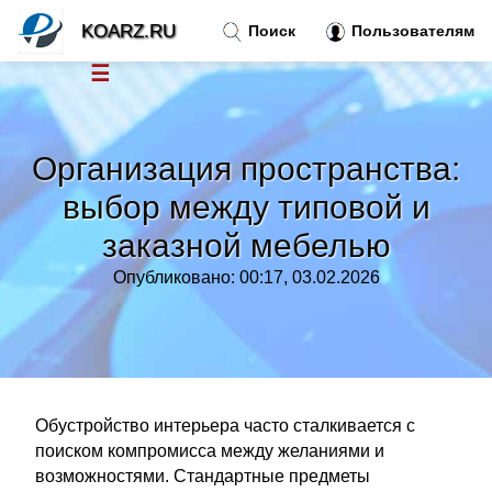
KOARZ.RU
Поиск
Пользователям
☰
Новости
»
Организация пространства:
Тренды новостей
»
выбор между типовой и
заказной мебелью
Рубрики
»
Опубликовано: 00:17, 03.02.2026
Правила
»
Контакт
»
Обустройство интерьера часто сталкивается с
поиском компромисса между желаниями и
возможностями. Стандартные предметы