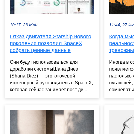
11:44, 27 И
10:17, 23 Май
Когда мы
Отказ двигателя Starship нового
реальност
поколения позволил SpaceX
тревожны
собрать ценные данные
Иногда в с
Они будут использоваться для
появляется
доработки системыШана Диез
настолько 
(Shana Diez) — это ключевой
пугающей, 
инженерный руководитель в SpaceX,
сомневатьс
которая сейчас занимает пост ди...