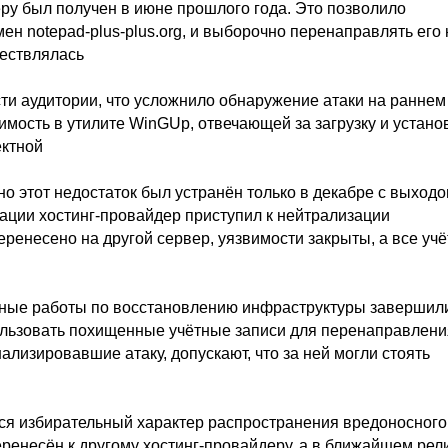
ру был получен в июне прошлого года. Это позволило
 notepad-plus-plus.org, и выборочно перенаправлять его 
ществлялась
сти аудитории, что усложнило обнаружение атаки на раннем
мость в утилите WinGUp, отвечающей за загрузку и устано
ектной
о этот недостаток был устранён только в декабре с выход
ации хостинг-провайдер приступил к нейтрализации
енесено на другой сервер, уязвимости закрыты, а все уч
ные работы по восстановлению инфраструктуры завершил
ользовать похищенные учётные записи для перенаправлени
ализировавшие атаку, допускают, что за ней могли стоять
тся избирательный характер распространения вредоносного
ренесён к другому хостинг-провайдеру, а в ближайшем рел