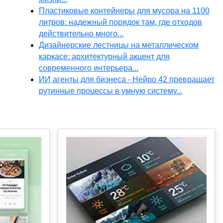
Пластиковые контейнеры для мусора на 1100
литров: надежный порядок там, где отходов
действительно много...
Дизайнерские лестницы на металлическом
каркасе: архитектурный акцент для
современного интерьера...
ИИ агенты для бизнеса - Нейро 42 превращает
рутинные процессы в умную систему...