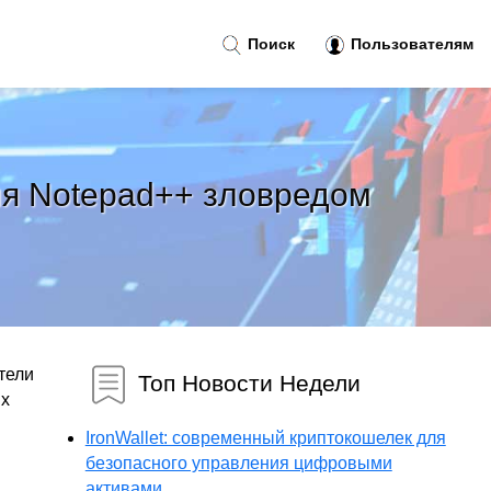
Поиск
Пользователям
ия Notepad++ зловредом
тели
Топ Новости Недели
ых
IronWallet: современный криптокошелек для
безопасного управления цифровыми
активами...