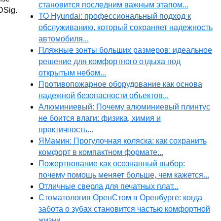
становится последним важным этапом...
DSig.
ТО Hyundai: профессиональный подход к
обслуживанию, который сохраняет надежность
автомобиля...
Пляжные зонты больших размеров: идеальное
решение для комфортного отдыха под
открытым небом...
Противопожарное оборудование как основа
надежной безопасности объектов...
Алюминиевый: Почему алюминиевый плинтус
не боится влаги: физика, химия и
практичность...
ЯМамин: Прогулочная коляска: как сохранить
комфорт в компактном формате...
Пожертвование как осознанный выбор:
почему помощь меняет больше, чем кажется...
Отличные сверла для печатных плат...
Стоматология ОренСтом в Оренбурге: когда
забота о зубах становится частью комфортной
жизни...