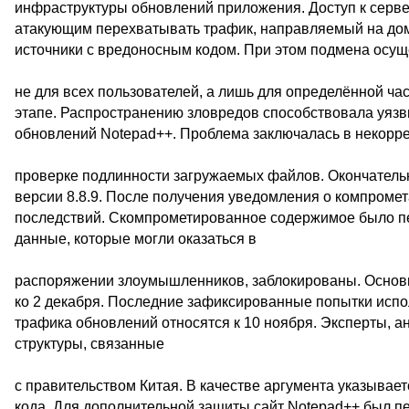
инфраструктуры обновлений приложения. Доступ к серве
атакующим перехватывать трафик, направляемый на домен
источники с вредоносным кодом. При этом подмена осу
не для всех пользователей, а лишь для определённой ча
этапе. Распространению зловредов способствовала уязви
обновлений Notepad++. Проблема заключалась в некорр
проверке подлинности загружаемых файлов. Окончательн
версии 8.8.9. После получения уведомления о компромет
последствий. Скомпрометированное содержимое было пер
данные, которые могли оказаться в
распоряжении злоумышленников, заблокированы. Основ
ко 2 декабря. Последние зафиксированные попытки исп
трафика обновлений относятся к 10 ноября. Эксперты, ан
структуры, связанные
с правительством Китая. В качестве аргумента указывае
кода. Для дополнительной защиты сайт Notepad++ был пе