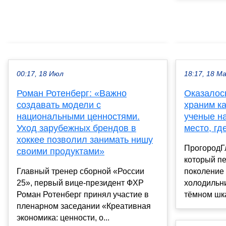
00:17, 18 Июл
18:17, 18 М
Роман Ротенберг: «Важно
Оказалось
создавать модели с
храним к
национальными ценностями.
ученые н
Уход зарубежных брендов в
место, гд
хоккее позволил занимать нишу
ПрогородГ
своими продуктами»
который пе
Главный тренер сборной «России
поколение 
25», первый вице-президент ФХР
холодильни
Роман Ротенберг принял участие в
тёмном шка
пленарном заседании «Креативная
экономика: ценности, о...