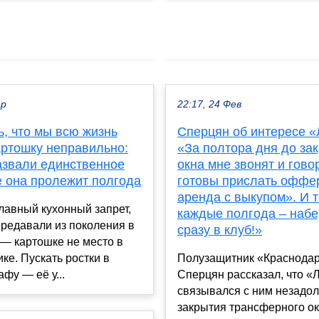
ар
22:17, 24 Фев
, что мы всю жизнь
Сперцян об интересе «
артошку неправильно:
«За полтора дня до за
азвали единственное
окна мне звонят и гово
е она пролежит полгода
готовы прислать оффе
аренда с выкупом». И т
лавный кухонный запрет,
каждые полгода – набе
редавали из поколения в
сразу в клуб!»
— картошке не место в
ке. Пускать ростки в
Полузащитник «Краснода
фу — её у...
Сперцян рассказал, что «
связывался с ним незадол
закрытия трансферного ок