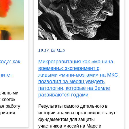
19:17, 05 Май
ода: как
Микрогравитация как «машина
времени»: эксперимент с
нитет
живыми «мини-мозгами» на МКС
позволил за месяц увидеть
патологии, которые на Земле
ссивными
развиваются годами
 клеток
ая работу
Результаты самого детального в
риятия.
истории анализа органоидов станут
фундаментом для защиты
участников миссий на Марс и