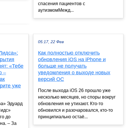
спасения пациентов с
аутизмомМежд...
05:17, 22 Фев
Лидса»:
Как полностью отключить
крытия
обновления iOS на iPhone и
рят: «Тебе
больше не получать
р –
уведомления о выходе новых
ак
версий ОС
рите уже
После выхода iOS 26 прошло уже
несколько месяцев, но споры вокруг
ра» Эдуард
обновления не утихают. Кто-то
Лидс»
обновился и разочаровался, кто-то
го до
принципиально остаё...
на. – За