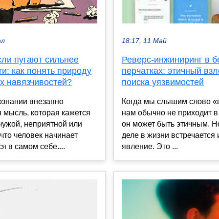
юл
18:17, 11 Май
сли пугают сильнее
Реверс-инжиниринг в 
и: как понять природу
перчатках: этичный вз
х навязчивостей?
поиска уязвимостей
ознании внезапно
Когда мы слышим слово «
 мысль, которая кажется
нам обычно не приходит в 
чужой, неприятной или
он может быть этичным. Н
что человек начинает
деле в жизни встречается 
я в самом себе....
явление. Это ...