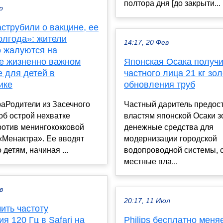
полтора дня [до закрыти...
р
струбили о вакцине, ее
олгода»: жители
14:17, 20 Фев
о жалуются на
ие жизненно важном
Японская Осака получи
 для детей в
частного лица 21 кг зо
ике
обновления труб
аРодители из Засечного
Частный даритель предос
б острой нехватке
властям японской Осаки з
ротив менингококковой
денежные средства для
«Менактра». Ее вводят
модернизации городской
 детям, начиная ...
водопроводной системы, 
местные вла...
в
20:17, 11 Июл
ить частоту
я 120 Гц в Safari на
Philips бесплатно меня