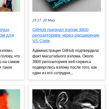
23:17, 20 Май
белых
GitHub признал взлом 3800
лом для
репозиториев через расширение
VS Code
взлом»,
Администрация GitHub подтвердила
голову, что
факт масштабного взлома. Около
о на самом
3800 репозиториев веб-сервиса
и такое
подверглись взлому после того, как
один из его сотрудни...