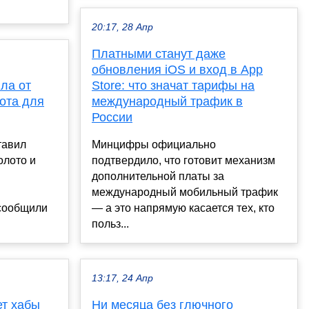
20:17, 28 Апр
Платными станут даже
обновления iOS и вход в App
ла от
Store: что значат тарифы на
лота для
международный трафик в
России
тавил
Минцифры официально
олото и
подтвердило, что готовит механизм
дополнительной платы за
международный мобильный трафик
сообщили
— а это напрямую касается тех, кто
польз...
13:17, 24 Апр
ет хабы
Ни месяца без глючного