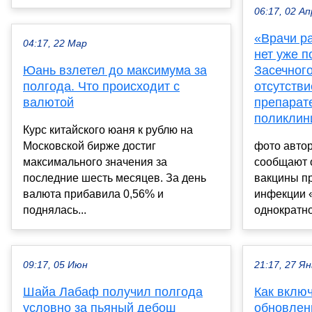
06:17, 02 Ап
«Врачи ра
04:17, 22 Мар
нет уже п
Юань взлетел до максимума за
Засечног
полгода. Что происходит с
отсутств
валютой
препарате
поликлин
Курс китайского юаня к рублю на
Московской бирже достиг
фото автор
максимального значения за
сообщают о
последние шесть месяцев. За день
вакцины п
валюта прибавила 0,56% и
инфекции 
поднялась...
однократно
09:17, 05 Июн
21:17, 27 Ян
Шайа Лабаф получил полгода
Как включ
условно за пьяный дебош
обновлени