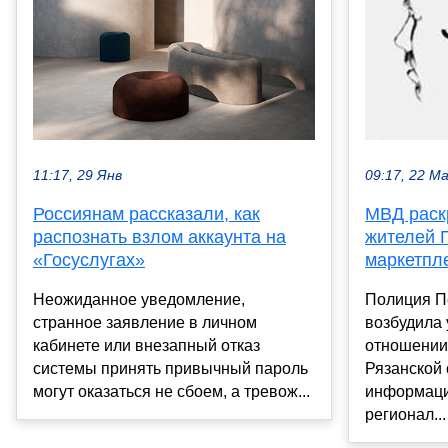
11:17, 29 Янв
09:17, 22 М
Россиянам рассказали, как
МВД раск
распознать взлом аккаунта на
жителей 
«Госуслугах»
маркетпл
Неожиданное уведомление,
Полиция П
странное заявление в личном
возбудила 
кабинете или внезапный отказ
отношении 
системы принять привычный пароль
Рязанской 
могут оказаться не сбоем, а тревож...
информаци
регионал...