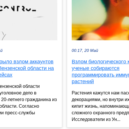
ай
00:17, 20 Май
рыло взлом аккаунтов
Взлом биологического к
Пензенской области на
ученые собираются
ейсах
программировать имму
растений
ензенской области
уголовное дело в
Растения кажутся нам па
20-летнего гражданина из
декорациями, но внутри их
области. Согласно
кипит жизнь, напоминающ
и пресс-службы
сложного охранного предп
Исследователи из Ун...