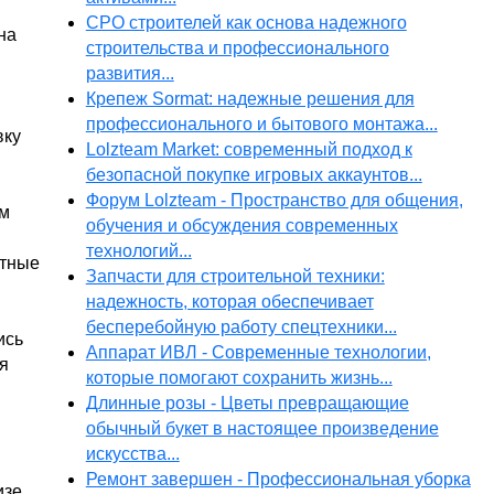
СРО строителей как основа надежного
на
строительства и профессионального
развития...
Крепеж Sormat: надежные решения для
профессионального и бытового монтажа...
вку
Lolzteam Market: современный подход к
безопасной покупке игровых аккаунтов...
Форум Lolzteam - Пространство для общения,
ом
обучения и обсуждения современных
технологий...
ётные
Запчасти для строительной техники:
надежность, которая обеспечивает
бесперебойную работу спецтехники...
ись
Аппарат ИВЛ - Современные технологии,
я
которые помогают сохранить жизнь...
Длинные розы - Цветы превращающие
обычный букет в настоящее произведение
искусства...
Ремонт завершен - Профессиональная уборка
изе