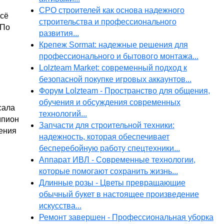
СРО строителей как основа надежного
всё
строительства и профессионального
.По
развития...
Крепеж Sormat: надежные решения для
профессионального и бытового монтажа...
Lolzteam Market: современный подход к
безопасной покупке игровых аккаунтов...
Форум Lolzteam - Пространство для общения,
обучения и обсуждения современных
сала
технологий...
мпион
Запчасти для строительной техники:
ления
надежность, которая обеспечивает
бесперебойную работу спецтехники...
Аппарат ИВЛ - Современные технологии,
которые помогают сохранить жизнь...
Длинные розы - Цветы превращающие
обычный букет в настоящее произведение
искусства...
Ремонт завершен - Профессиональная уборка