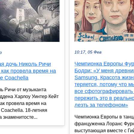
10:17, 05 Фев
р
Чемпионка Европы Фур
я дочь Николь Ричи
Бодри: «У меня древни
 как провела время на
Samsung. Красота жизн
е Coachella
теряется, потому что м
ь Ричи от музыканта
все сфотографировать
ддена Харлоу Уинтер Кейт
пережить это в реально
как провела время на
лезть за телефоном»
Coachella. 18-летняя
Чемпионка Европы в танц
 знаменитосте...
француженка Лоранс Фурн
выступающая вместе с Г