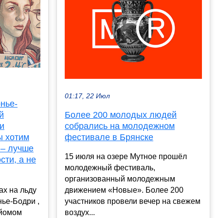
01:17, 22 Июл
нье-
й
Более 200 молодых людей
и
собрались на молодежном
ы хотим
фестивале в Брянске
 – лучше
15 июля на озере Мутное прошёл
сти, а не
молодежный фестиваль,
организованный молодежным
ах на льду
движением «Новые». Более 200
ье-Бодри ,
участников провели вечер на свежем
ийомом
воздух...