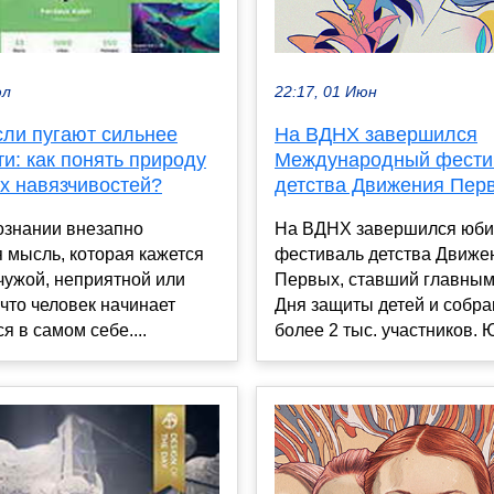
22:17, 01 Июн
юл
На ВДНХ завершился
сли пугают сильнее
Международный фести
и: как понять природу
детства Движения Пер
х навязчивостей?
На ВДНХ завершился юб
ознании внезапно
фестиваль детства Движе
 мысль, которая кажется
Первых, ставший главны
чужой, неприятной или
Дня защиты детей и собр
что человек начинает
более 2 тыс. участников. 
я в самом себе....