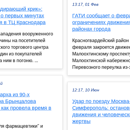
13:17, 01 Фев
дирающий крик»:
 о первых минутах
ГАТИ сообщает о февр
я в ТЦ Краснодара
ограничениях движения
районах города
нападения вооруженного
чины на посетителей
Красногвардейский район 
кого торгового центра
февраля закроется движе
один из покупателей
Малоохтинскому проспект
 ним в погоню. ...
Малоохтинской набережно
Перевозного переулка из-за
ай
12:17, 10 Июн
арха из 90-х
а Брынцалова
Удар по поезду Москва
 как провела время в
Симферополь: останов
движения и человеческ
жертвы
ля фармацевтики" и