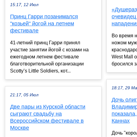
15:17, 12 Июл
«Душераз
Принц Гарри позанимался
очевидец
"козьей" йогой на летнем
нападени
фестивале
Во время 
41-летний принц Гарри принял
ножом муж
участие занятии йогой с козами на
краснодарс
ежегодном летнем фестивале
West Mall 
благотворительной организации
бросился за
Scotty’s Little Soldiers, кот...
18:17, 29 М
21:17, 05 Июл
Дочь олиг
Две пары из Курской области
Владимир
сыграют свадьбу на
показала,
Всероссийском фестивале в
Каннах
Москве
Дочь "коро