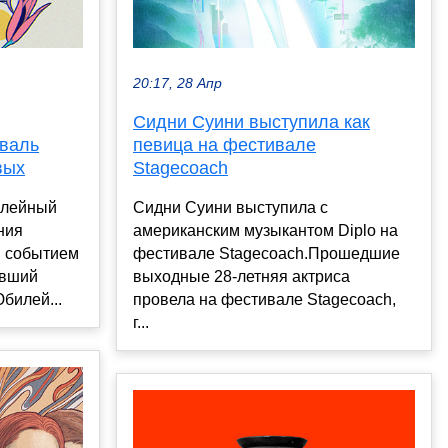
20:17, 28 Апр
Сидни Суини выступила как
валь
певица на фестивале
вых
Stagecoach
илейный
Сидни Суини выступила с
ния
американским музыкантом Diplo на
м событием
фестивале Stagecoach.Прошедшие
авший
выходные 28-летняя актриса
Юбилей...
провела на фестивале Stagecoach,
г...