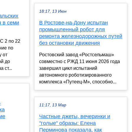
18:17, 13 Июн
альских
 в семи
В Ростове-на-Дону испытан
промышленный робот для
ремонта железнодорожных путей
С 2 по 22
без остановки движения
ние по
у от
Ростовский завод «Ростсельмаш»
й до
совместно с РЖД 11 июня 2026 года
 ст...
завершил цикл испытаний
автономного роботизированного
комплекса «Путеец-М», способно...
-
11:17, 13 Мар
ка
ие
Частные джеты, вечеринки и
"голые" образы: Елена
Перминова показала, как