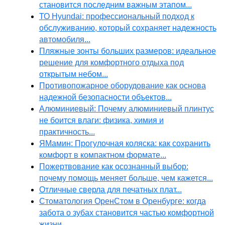
становится последним важным этапом...
ТО Hyundai: профессиональный подход к
обслуживанию, который сохраняет надежность
автомобиля...
Пляжные зонты больших размеров: идеальное
решение для комфортного отдыха под
открытым небом...
Противопожарное оборудование как основа
надежной безопасности объектов...
Алюминиевый: Почему алюминиевый плинтус
не боится влаги: физика, химия и
практичность...
ЯМамин: Прогулочная коляска: как сохранить
комфорт в компактном формате...
Пожертвование как осознанный выбор:
почему помощь меняет больше, чем кажется...
Отличные сверла для печатных плат...
Стоматология ОренСтом в Оренбурге: когда
забота о зубах становится частью комфортной
жизни...