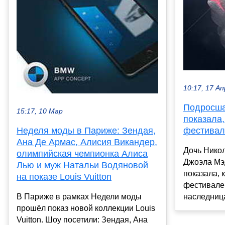
10:17, 17 Ап
Подросша
15:17, 10 Мар
показала,
Неделя моды в Париже: Зендая,
фестивал
Ана Де Армас, Алисия Викандер,
Дочь Никол
олимпийская чемпионка Алиса
Джоэла Мэ
Лью и муж Натальи Водяновой
показала, 
на показе Louis Vuitton
фестивале 
В Париже в рамках Недели моды
наследница
прошёл показ новой коллекции Louis
Vuitton. Шоу посетили: Зендая, Ана