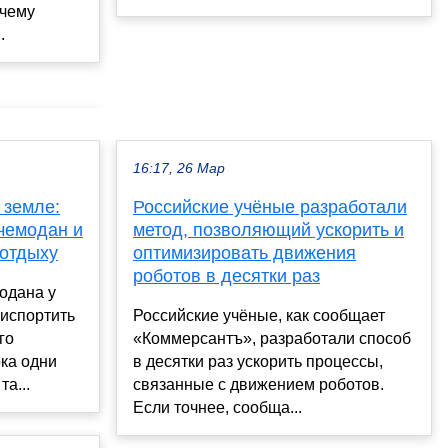
очему
.
16:17, 26 Мар
 земле:
Российские учёные разработали
 чемодан и
метод, позволяющий ускорить и
 отдыху
оптимизировать движения
роботов в десятки раз
одана у
 испортить
Российские учёные, как сообщает
го
«Коммерсантъ», разработали способ
ка одни
в десятки раз ускорить процессы,
а...
связанные с движением роботов.
Если точнее, сообща...