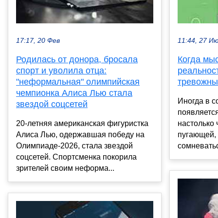
17:17, 20 Фев
11:44, 27 И
Родилась от донора, бросала
Когда мы
спорт и уволила отца:
реальност
"неформальная" олимпийская
тревожны
чемпионка Алиса Лью стала
Иногда в с
звездой соцсетей
появляется
20-летняя американская фигуристка
настолько 
Алиса Лью, одержавшая победу на
пугающей, 
Олимпиаде-2026, стала звездой
сомневатьс
соцсетей. Спортсменка покорила
зрителей своим неформа...