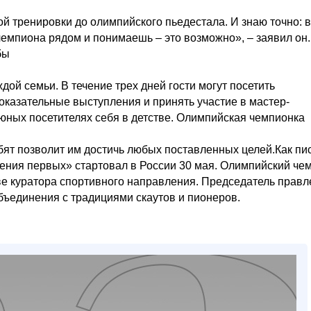
ой тренировки до олимпийского пьедестала. И знаю точно: 
чемпиона рядом и понимаешь – это возможно», – заявил он
бы
дой семьи. В течение трех дней гости могут посетить
казательные выступления и принять участие в мастер-
 юных посетителях себя в детстве. Олимпийская чемпионка
бят позволит им достичь любых поставленных целей.Как пи
ния первых» стартовал в России 30 мая. Олимпийский че
ве куратора спортивного направления. Председатель прав
бъединения с традициями скаутов и пионеров.