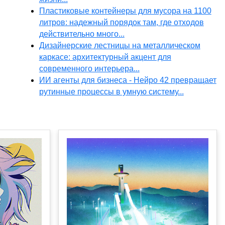
Пластиковые контейнеры для мусора на 1100
литров: надежный порядок там, где отходов
действительно много...
Дизайнерские лестницы на металлическом
каркасе: архитектурный акцент для
современного интерьера...
ИИ агенты для бизнеса - Нейро 42 превращает
рутинные процессы в умную систему...