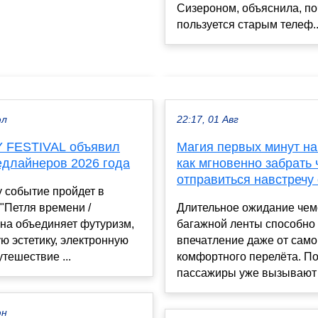
Сизероном, объяснила, п
пользуется старым телеф..
юл
22:17, 01 Авг
 FESTIVAL объявил
Магия первых минут на
едлайнеров 2026 года
как мгновенно забрать
отправиться навстречу
у событие пройдет в
"Петля времени /
Длительное ожидание чем
, она объединяет футуризм,
багажной ленты способно
ю эстетику, электронную
впечатление даже от само
утешествие ...
комфортного перелёта. По
пассажиры уже вызывают т
юн