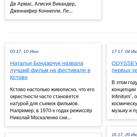
Де Армас, Алисия Викандер,
Дженнифер Коннелли, Ле...
03:17, 10 Июн
17:17, 04 И
Наталья Бондарчук назвала
ODYSSEY
лучший фильм на фестивале в
первых х
Кстово
В этом год
Кстово настолько живописно, что его
концепции 
окрестности часто становятся
Infinitum"
натурой для съемок фильмов.
космическу
Например, в 1970-х годах режиссёр
музыку и п
Николай Москаленко сни...
16:17, 20 И