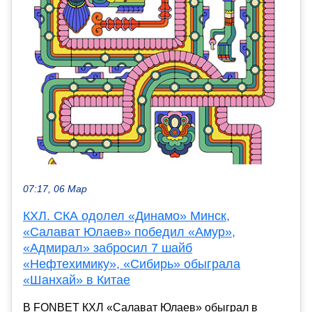
07:17, 06 Мар
КХЛ. СКА одолел «Динамо» Минск,
«Салават Юлаев» победил «Амур»,
«Адмирал» забросил 7 шайб
«Нефтехимику», «Сибирь» обыграла
«Шанхай» в Китае
В FONBET КХЛ «Салават Юлаев» обыграл в