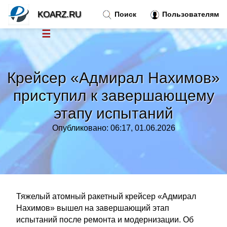
KOARZ.RU
Поиск
Пользователям
☰
Новости
»
Крейсер «Адмирал Нахимов»
Тренды новостей
»
приступил к завершающему
этапу испытаний
Рубрики
»
Опубликовано: 06:17, 01.06.2026
Правила
»
Контакт
»
Тяжелый атомный ракетный крейсер «Адмирал
Нахимов» вышел на завершающий этап
испытаний после ремонта и модернизации. Об