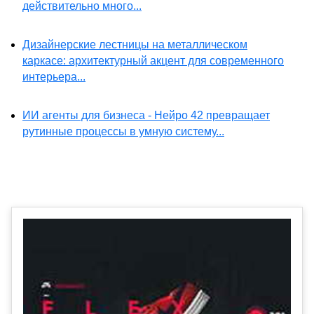
действительно много...
Дизайнерские лестницы на металлическом
каркасе: архитектурный акцент для современного
интерьера...
ИИ агенты для бизнеса - Нейро 42 превращает
рутинные процессы в умную систему...