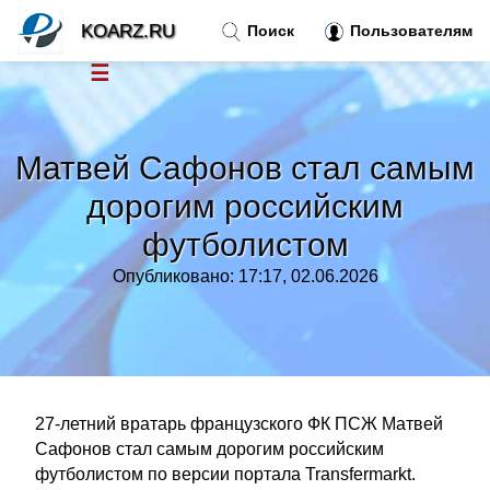
KOARZ.RU
Поиск
Пользователям
☰
Новости
»
Матвей Сафонов стал самым
Тренды новостей
»
дорогим российским
футболистом
Рубрики
»
Опубликовано: 17:17, 02.06.2026
Правила
»
Контакт
»
27-летний вратарь французского ФК ПСЖ Матвей
Сафонов стал самым дорогим российским
футболистом по версии портала Transfermarkt.