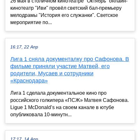
26 мая в столичном кинотеатре "Октябрь" онлайн-
кинотеатр "Иви" провёл светский бал-премьеру
мелодрамы "История его служанки". Светское
мероприятие по...
16:17, 22 Апр
Лига 1 сняла документалку про Сафонова. В
фильме приняли участие Матвей, его
родители, Мусаев и сотрудники
«Краснодара»
Лига 1 сделала документальное кино про
российского голкипера «ПСЖ» Матвея Сафонова.
Ligue 1 McDonald’s на своем канале в ютубе
опубликовала 10-минутн...
17:17, 14 Апр