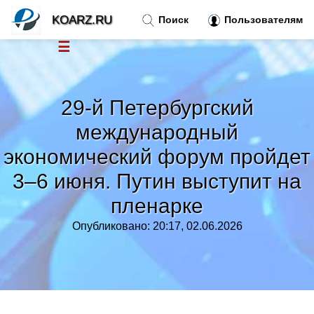
KOARZ.RU
Поиск
Пользователям
☰
Новости
»
29-й Петербургский
Тренды новостей
»
международный
экономический форум пройдет
Рубрики
»
3–6 июня. Путин выступит на
Правила
»
пленарке
Опубликовано: 20:17, 02.06.2026
Контакт
»