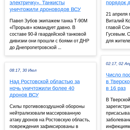
электричку». Танкисты
порядок д
уничтожили дроноводов ВСУ
21 апреля 
Павел Зубов экипажем танка Т-90М
Виталий Ко
«Прорыв» командует давно. В
главой Сон
составе 90-й гвардейской танковой
Гусевым. 
дивизии они прошли с боями от ДНР
для жителе
до Днепропетровской ...
02:17, 02 Ап
08:17, 30 Июл
Число по
Над Ростовской областью за
в Тверско
ночь уничтожили более 40
в 16 раз
дронов ВСУ
В Тверской
Силы противовоздушной обороны
зарегистр
нейтрализовали массированную
присасыва
атаку дронов на Ростовскую область,
заболеван
повреждения зафиксированы в
инфекциям