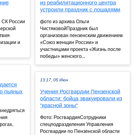
ание
из реабилитационного центра
устроили праздник с лошадями
 СК России
фото из архива Ольги
верской
ЧистяковойПраздник был
ствия
организован пензенским движением
низации и
«Союз женщин России» и
участницами проекта «Жизнь после
победы» женского...
13:17, 05 Июн
здается
о пьяных
Учения Росгвардии Пензенской
области: бойца эвакуировали из
"красной зоны"
 внедряться
ния
Фото: РосгвардияСотрудники
рогах,
спецподразделения Управления
Росгвардии по Пензенской области