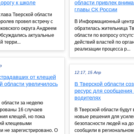
орогу к школе
области привлек вним
главы СК России
глава Тверской области
ролев провел встречу с
В Информационный центр
ковского округа Андреем
обратилась жительница Т
Обсуждались актуальные
области по вопросу отсут
й терри...
действий властей по орга
реализации процесса р...
р
12:17, 15 Апр
страдавших от клещей
й области увеличилось
В Тверской области со
ресурс для сообщения 
водителях
 области за неделю
ированы 16 случаев
В Тверской области будут
ния клещей, но пока
новые решения для усиле
ий клещевыми
безопасности людей на до
и не зарегистрировано. О
сообщили в региональном