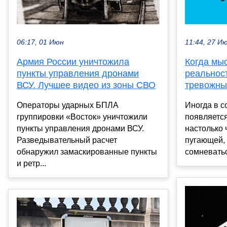
06:17, 01 Июн
11:44, 27 И
Армия России уничтожила
Когда мы
пункты управления дронами
реальност
ВСУ. Лучшее видео из зоны СВО
тревожны
Операторы ударных БПЛА
Иногда в с
группировки «Восток» уничтожили
появляется
пункты управления дронами ВСУ.
настолько 
Разведывательный расчет
пугающей, 
обнаружил замаскированные пункты
сомневатьс
и ретр...