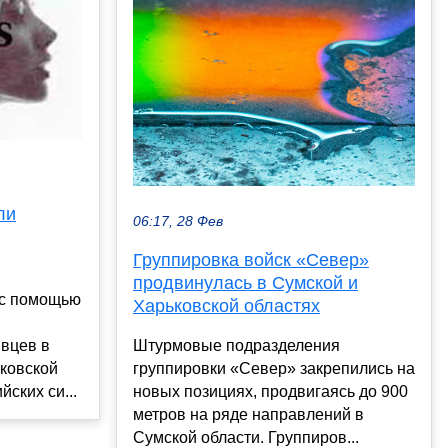
ли
06:17, 28 Фев
Группировка войск «Север»
продвинулась в Сумской и
 с помощью
Харьковской областях
Штурмовые подразделения
вцев в
группировки «Север» закрепились на
ковской
новых позициях, продвигаясь до 900
йских си...
метров на ряде направлений в
Сумской области. Группиров...