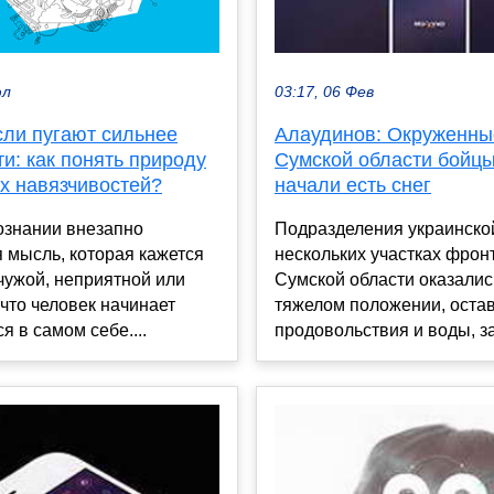
юл
03:17, 06 Фев
сли пугают сильнее
Алаудинов: Окруженны
и: как понять природу
Сумской области бойц
х навязчивостей?
начали есть снег
ознании внезапно
Подразделения украинско
 мысль, которая кажется
нескольких участках фрон
чужой, неприятной или
Сумской области оказалис
что человек начинает
тяжелом положении, оста
я в самом себе....
продовольствия и воды, за.