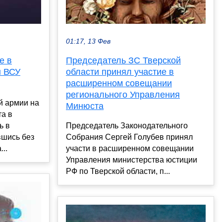
01:17, 13 Фев
е в
Председатель ЗС Тверской
ы ВСУ
области принял участие в
расширенном совещании
регионального Управления
й армии на
Минюста
та в
ь в
Председатель Законодательного
вшись без
Собрания Сергей Голубев принял
..
участи в расширенном совещании
Управления министерства юстиции
РФ по Тверской области, п...