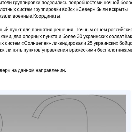
ители группировки поделились подробностями ночной боев
илотных систем группировки войск «Север» были вскрыты
казали военные.Координаты
ный пункт для принятия решения. Точным огнем российски
ами, два опорных пункта и более 30 украинских солдат.Как
ых систем «Солнцепек» ликвидировали 25 украинских бойцо
ыжгли пять пунктов управления вражескими беспилотникам
вер» на данном направлении.