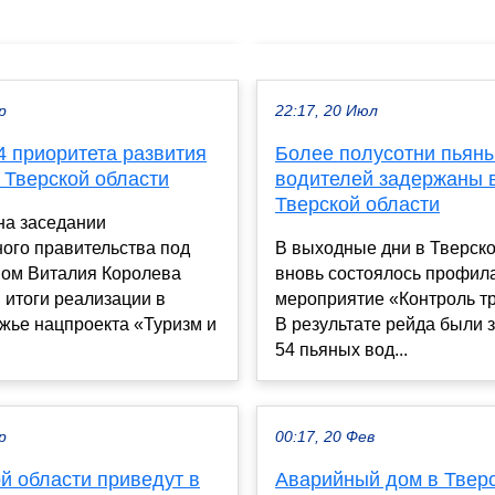
р
22:17, 20 Июл
4 приоритета развития
Более полусотни пьян
 Тверской области
водителей задержаны 
Тверской области
на заседании
ого правительства под
В выходные дни в Тверско
вом Виталия Королева
вновь состоялось профил
 итоги реализации в
мероприятие «Контроль тр
жье нацпроекта «Туризм и
В результате рейда были
54 пьяных вод...
р
00:17, 20 Фев
й области приведут в
Аварийный дом в Твер