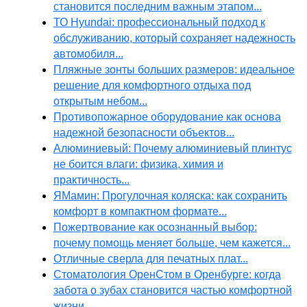
становится последним важным этапом...
ТО Hyundai: профессиональный подход к
обслуживанию, который сохраняет надежность
автомобиля...
Пляжные зонты больших размеров: идеальное
решение для комфортного отдыха под
открытым небом...
Противопожарное оборудование как основа
надежной безопасности объектов...
Алюминиевый: Почему алюминиевый плинтус
не боится влаги: физика, химия и
практичность...
ЯМамин: Прогулочная коляска: как сохранить
комфорт в компактном формате...
Пожертвование как осознанный выбор:
почему помощь меняет больше, чем кажется...
Отличные сверла для печатных плат...
Стоматология ОренСтом в Оренбурге: когда
забота о зубах становится частью комфортной
жизни...