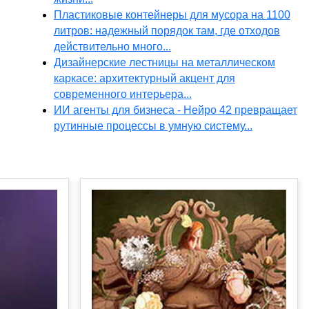
Пластиковые контейнеры для мусора на 1100
литров: надежный порядок там, где отходов
действительно много...
Дизайнерские лестницы на металлическом
каркасе: архитектурный акцент для
современного интерьера...
ИИ агенты для бизнеса - Нейро 42 превращает
рутинные процессы в умную систему...