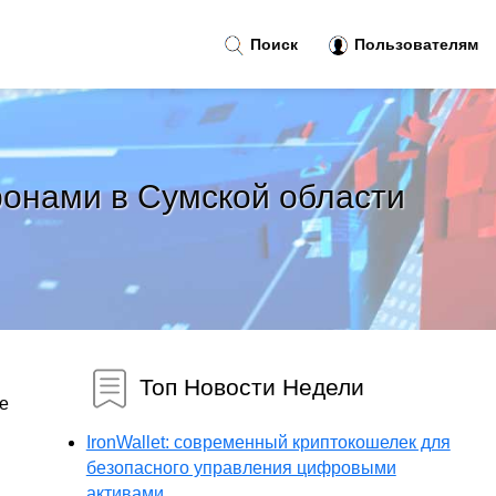
Поиск
Пользователям
онами в Сумской области
Топ Новости Недели
е
IronWallet: современный криптокошелек для
безопасного управления цифровыми
активами...