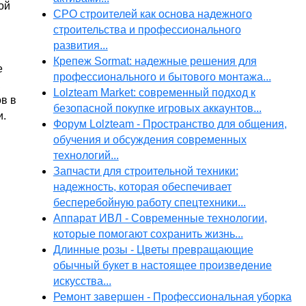
ой
СРО строителей как основа надежного
строительства и профессионального
развития...
Крепеж Sormat: надежные решения для
е
профессионального и бытового монтажа...
Lolzteam Market: современный подход к
в в
безопасной покупке игровых аккаунтов...
и.
Форум Lolzteam - Пространство для общения,
обучения и обсуждения современных
технологий...
Запчасти для строительной техники:
надежность, которая обеспечивает
бесперебойную работу спецтехники...
Аппарат ИВЛ - Современные технологии,
которые помогают сохранить жизнь...
Длинные розы - Цветы превращающие
обычный букет в настоящее произведение
искусства...
Ремонт завершен - Профессиональная уборка