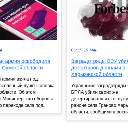
ев
06:17, 19 Май
ая армия освободила
Заградотряды ВСУ уби
в Сумской области
дезертиров дронами в
Харьковской области
 армия взяла под
населенный пункт Поповка
Украинские заградотряды
области. Об этом
БПЛА убили своих же
в Министерство обороны
дезертировавших сослужи
о переходе села под...
районе села Граново Харь
области, сообщили в росси