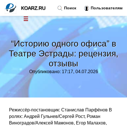
KOARZ.RU
Поиск
Пользователям
☰
Новости
»
“Историю одного офиса” в
Тренды новостей
»
Театре Эстрады: рецензия,
отзывы
Рубрики
»
Опубликовано: 17:17, 04.07.2026
Правила
»
Контакт
»
Режиссёр-постановщик: Станислав Парфёнов В
ролях: Андрей Гульнев/Сергей Рост, Роман
Виноградов/Алексей Мамонов, Егор Малахов,