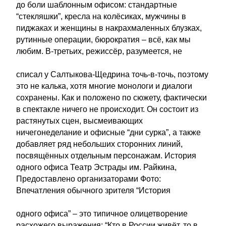
до боли шаблонным офисом: стандартные
“стекляшки”, кресла на колёсиках, мужчины в
пиджаках и женщины в накрахмаленных блузках,
рутинные операции, бюрократия – всё, как мы
любим. В-третьих, режиссёр, разумеется, не
списал у Салтыкова-Щедрина точь-в-точь, поэтому
это не калька, хотя многие монологи и диалоги
сохранены. Как и положено по сюжету, фактически
в спектакле ничего не происходит. Он состоит из
растянутых сцен, высмеивающих
ничегонеделание и офисные “дни сурка”, а также
добавляет ряд небольших сторонних линий,
посвящённых отдельным персонажам. История
одного офиса Театр Эстрады им. Райкина,
Предоставлено организаторами Фото:
Впечатления обычного зрителя “История
одного офиса” – это типичное олицетворение
расхожего выражения: “Кто в России живёт, то в