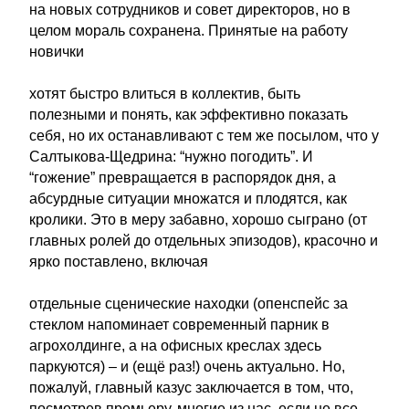
на новых сотрудников и совет директоров, но в
целом мораль сохранена. Принятые на работу
новички
хотят быстро влиться в коллектив, быть
полезными и понять, как эффективно показать
себя, но их останавливают с тем же посылом, что у
Салтыкова-Щедрина: “нужно погодить”. И
“гожение” превращается в распорядок дня, а
абсурдные ситуации множатся и плодятся, как
кролики. Это в меру забавно, хорошо сыграно (от
главных ролей до отдельных эпизодов), красочно и
ярко поставлено, включая
отдельные сценические находки (опенспейс за
стеклом напоминает современный парник в
агрохолдинге, а на офисных креслах здесь
паркуются) – и (ещё раз!) очень актуально. Но,
пожалуй, главный казус заключается в том, что,
посмотрев премьеру, многие из нас, если не все,