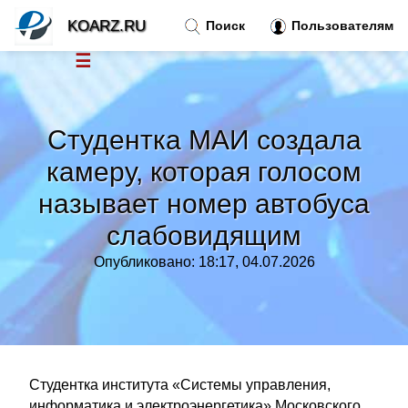
KOARZ.RU
Поиск
Пользователям
☰
Новости
»
Студентка МАИ создала
Тренды новостей
»
камеру, которая голосом
называет номер автобуса
Рубрики
»
слабовидящим
Правила
»
Опубликовано: 18:17, 04.07.2026
Контакт
»
Студентка института «Системы управления,
информатика и электроэнергетика» Московского