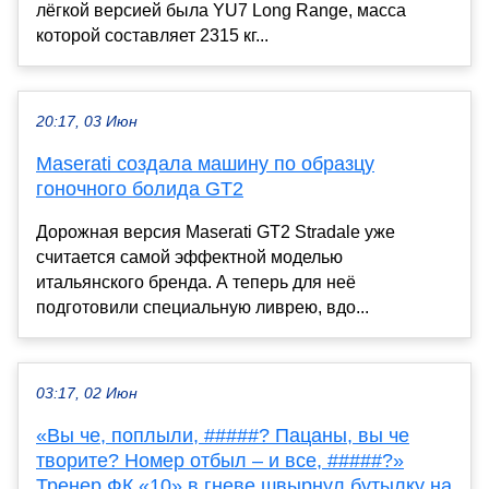
лёгкой версией была YU7 Long Range, масса
которой составляет 2315 кг...
20:17, 03 Июн
Maserati создала машину по образцу
гоночного болида GT2
Дорожная версия Maserati GT2 Stradale уже
считается самой эффектной моделью
итальянского бренда. А теперь для неё
подготовили специальную ливрею, вдо...
03:17, 02 Июн
«Вы че, поплыли, #####? Пацаны, вы че
творите? Номер отбыл – и все, #####?»
Тренер ФК «10» в гневе швырнул бутылку на