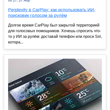
00:17, 27 Апр
Perplexity в CarPlay: как использовать ИИ-
поисковик голосом за рулём
Долгое время CarPlay был закрытой территорией
для голосовых помощников. Хочешь спросить что-
то у ИИ за рулём: доставай телефон или проси Siri,
котора...