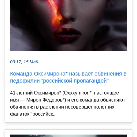
00:17, 15 Май
Команда Оксимирона* называет обвинения в
педофилии "российской пропагандой"
41-летний Оксимирон* (Oxxxymiron*, настоящее
имя — Мирон Фёдоров*) и его команда объясняют
обвинения в растлении несовершеннолетних
фанаток "российск...