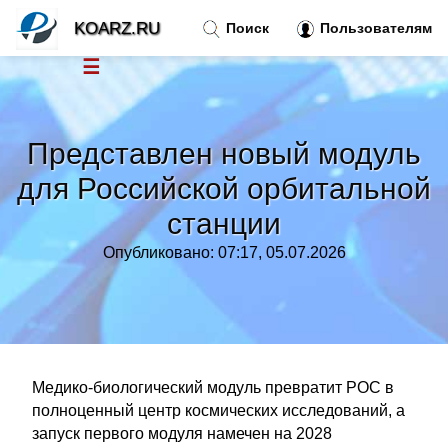
KOARZ.RU
Поиск
Пользователям
☰
Новости
»
Представлен новый модуль
Тренды новостей
»
для Российской орбитальной
станции
Рубрики
»
Опубликовано: 07:17, 05.07.2026
Правила
»
Контакт
»
Медико-биологический модуль превратит РОС в
полноценный центр космических исследований, а
запуск первого модуля намечен на 2028