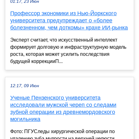
01:17, 23 Июн
Профессор экономики из Нью-Йоркского
университета предупреждает о «более
болезненном, чем доткомы» крахе ИИ-рынка
Эксперт считает, что искусственный интеллект
формирует долговую и инфраструктурную модель
роста, которая может усилить последствия
будущей коррекцииП...
12:17, 09 Июн
Ученые Пензенского университета
исследовали мужской череп со следами
зубной операции из древнемордовского
могильника
Фото: ПГУСледы хирургической операции по
удалению зуба мудрости на верхней челюсти