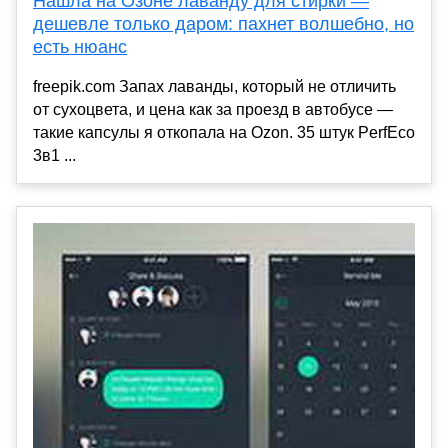
Нашла на Озоне лаванду для стирки —
дешевле только даром: пахнет волшебно, но
есть нюанс
freepik.com Запах лаванды, который не отличить
от сухоцвета, и цена как за проезд в автобусе —
такие капсулы я откопала на Ozon. 35 штук PerfEco
3в1 ...