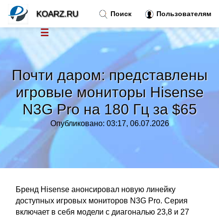
KOARZ.RU
Поиск
Пользователям
☰
Новости
»
Почти даром: представлены
Тренды новостей
»
игровые мониторы Hisense
N3G Pro на 180 Гц за $65
Рубрики
»
Опубликовано: 03:17, 06.07.2026
Правила
»
Контакт
»
Бренд Hisense анонсировал новую линейку
доступных игровых мониторов N3G Pro. Серия
включает в себя модели с диагональю 23,8 и 27