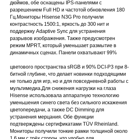
дюймов, обе оснащены IPS-панелями с
разрешением Full HD и частотой обновления 180
Гц.Мониторы Hisense N3G Pro получили
контрастность 1500:1, яркость до 300 нит и
поддержку Adaptive Sync для устранения
разрывов изображения. Также предусмотрен
режим MPRT, который уменьшает размытие в
динамичных сценах. Панели охватывают 99%
цветового пространства sRGB и 90% DCI-P3 при 8-
битной глубине, что делает новинки подходящими
не только для игр, но и для повседневной работы с
мультимедиа.Для снижения нагрузки на глаза
Hisense использовала аппаратную технологию
уменьшения синего света без сильного искажения
цветопередачи, а также DC Dimming для
устранения мерцания. Обе функции
подтверждены сертификатами TÜV Rheinland.
Мониторы получили тонкие рамки толщиной около
1,6 мм с трёх сторон, что удобно для