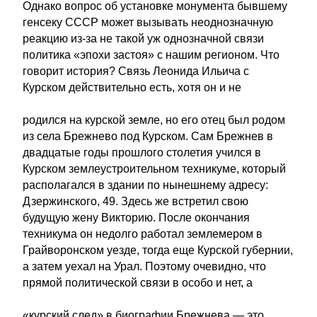
Однако вопрос об установке монумента бывшему
генсеку СССР может вызывать неоднозначную
реакцию из-за не такой уж однозначной связи
политика «эпохи застоя» с нашим регионом. Что
говорит история? Связь Леонида Ильича с
Курском действительно есть, хотя он и не
родился на курской земле, но его отец был родом
из села Брежнево под Курском. Сам Брежнев в
двадцатые годы прошлого столетия учился в
Курском землеустроительном техникуме, который
располагался в здании по нынешнему адресу:
Дзержинского, 49. Здесь же встретил свою
будущую жену Викторию. После окончания
техникума он недолго работал землемером в
Грайворонском уезде, тогда еще Курской губернии,
а затем уехал на Урал. Поэтому очевидно, что
прямой политической связи в особо и нет, а
«курский след» в биографии Брежнева — это