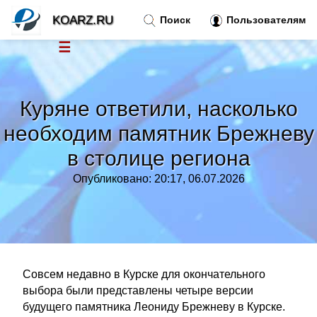
KOARZ.RU
Поиск
Пользователям
☰
Новости
»
Куряне ответили, насколько
Тренды новостей
»
необходим памятник Брежневу
в столице региона
Рубрики
»
Опубликовано: 20:17, 06.07.2026
Правила
»
Контакт
»
Совсем недавно в Курске для окончательного
выбора были представлены четыре версии
будущего памятника Леониду Брежневу в Курске.