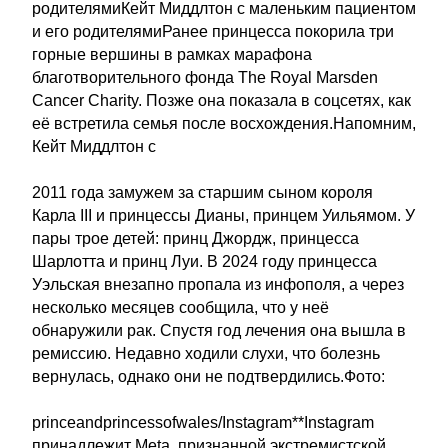
родителямиКейт Миддлтон с маленьким пациентом
и его родителямиРанее принцесса покорила три
горные вершины в рамках марафона
благотворительного фонда The Royal Marsden
Cancer Charity. Позже она показала в соцсетях, как
её встретила семья после восхождения.Напомним,
Кейт Миддлтон с
2011 года замужем за старшим сыном короля
Карла III и принцессы Дианы, принцем Уильямом. У
пары трое детей: принц Джордж, принцесса
Шарлотта и принц Луи. В 2024 году принцесса
Уэльская внезапно пропала из инфополя, а через
несколько месяцев сообщила, что у неё
обнаружили рак. Спустя год лечения она вышла в
ремиссию. Недавно ходили слухи, что болезнь
вернулась, однако они не подтвердились.Фото:
princeandprincessofwales/Instagram**Instagram
принадлежит Meta, признанной экстремистской