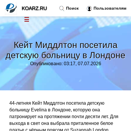
KOARZ.RU
Поиск
Пользователям
☰
Новости
»
Кейт Миддлтон посетила
Тренды новостей
»
детскую больницу в Лондоне
Опубликовано: 03:17, 07.07.2026
Рубрики
»
Правила
»
Контакт
»
44-летняя Кейт Миддлтон посетила детскую
больницу Evelina в Лондоне, которую она
патронирует на протяжении почти десяти лет. Для
выхода в свет она выбрала приталенное белое
платье с чёрным поясом от Suzannah London,