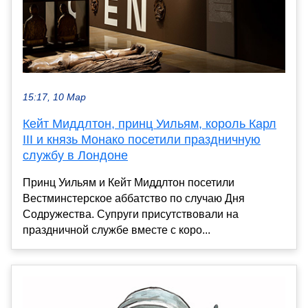
15:17, 10 Мар
Кейт Миддлтон, принц Уильям, король Карл
III и князь Монако посетили праздничную
службу в Лондоне
Принц Уильям и Кейт Миддлтон посетили
Вестминстерское аббатство по случаю Дня
Содружества. Супруги присутствовали на
праздничной службе вместе с коро...