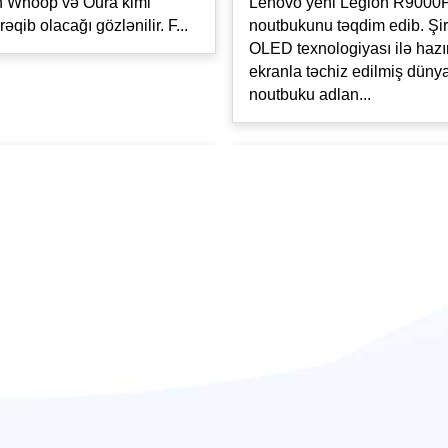
ın Whoop və Oura kimi
Lenovo yeni Legion R9000
əqib olacağı gözlənilir. F...
noutbukunu təqdim edib. Şir
OLED texnologiyası ilə hazı
ekranla təchiz edilmiş dünya
noutbuku adlan...