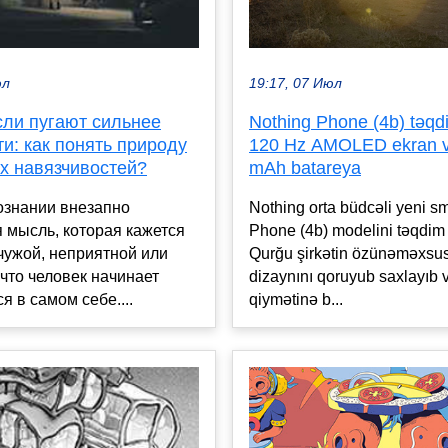
19:17, 07 Июл
юл
Nothing Phone (4b) təqd
сли пугают сильнее
120 Hz AMOLED ekran 
и: как понять природу
mAh batareya
х навязчивостей?
Nothing orta büdcəli yeni s
ознании внезапно
Phone (4b) modelini təqdim 
 мысль, которая кажется
Qurğu şirkətin özünəməxsus
чужой, неприятной или
dizaynını qoruyub saxlayıb 
что человек начинает
qiymətinə b...
я в самом себе....