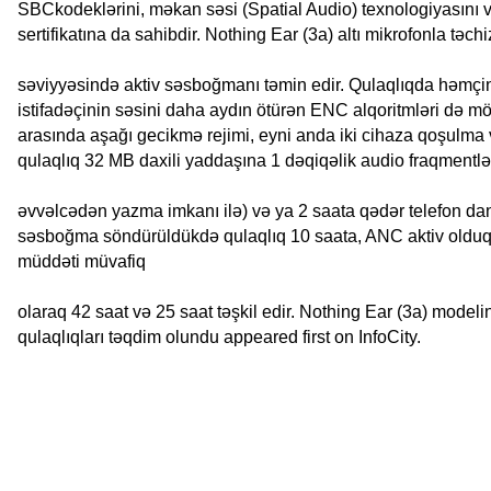
SBCkodeklərini, məkan səsi (Spatial Audio) texnologiyasını v
sertifikatına da sahibdir. Nothing Ear (3a) altı mikrofonla tə
səviyyəsində aktiv səsboğmanı təmin edir. Qulaqlıqda həmçin
istifadəçinin səsini daha aydın ötürən ENC alqoritmləri də mö
arasında aşağı gecikmə rejimi, eyni anda iki cihaza qoşulma 
qulaqlıq 32 MB daxili yaddaşına 1 dəqiqəlik audio fraqmentlər
əvvəlcədən yazma imkanı ilə) və ya 2 saata qədər telefon dan
səsboğma söndürüldükdə qulaqlıq 10 saata, ANC aktiv olduqda 
müddəti müvafiq
olaraq 42 saat və 25 saat təşkil edir. Nothing Ear (3a) modeli
qulaqlıqları təqdim olundu appeared first on InfoCity.