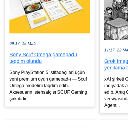
09:17, 15 Май
11:17, 22 М
Sony Scuf Omega gamepad-ı
təqdim olundu
Grok Imag
yeniləmə 
Sony PlayStation 5 istifadəçiləri üçün
yeni premium oyun gamepad-ı — Scuf
xAI şirkəti
Omega modelini təqdim edib.
indiyədək 
Aksesuarın istehsalçısı SCUF Gaming
edib. Artıq 
şirkətidir....
versiyasında
Agent...