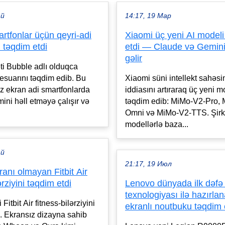
ай
14:17, 19 Мар
tfonlar üçün qeyri-adi
Xiaomi üç yeni AI modeli
 təqdim etdi
etdi — Claude və Gemini
gəlir
i Bubble adlı olduqca
esuarını təqdim edib. Bu
Xiaomi süni intellekt sahəs
iz ekran adi smartfonlarda
iddiasını artıraraq üç yeni m
mini həll etməyə çalışır və
təqdim edib: MiMo-V2-Pro,
Omni və MiMo-V2-TTS. Şirk
modellərlə baza...
ай
21:17, 19 Июл
anı olmayan Fitbit Air
ərziyini təqdim etdi
Lenovo dünyada ilk dəfə
texnologiyası ilə hazırl
Fitbit Air fitness-bilərziyini
ekranlı noutbuku təqdim 
. Ekransız dizayna sahib