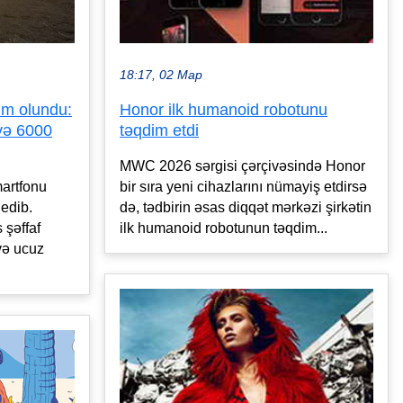
18:17, 02 Мар
im olundu:
Honor ilk humanoid robotunu
və 6000
təqdim etdi
MWC 2026 sərgisi çərçivəsində Honor
martfonu
bir sıra yeni cihazlarını nümayiş etdirsə
edib.
də, tədbirin əsas diqqət mərkəzi şirkətin
 şəffaf
ilk humanoid robotunun təqdim...
və ucuz