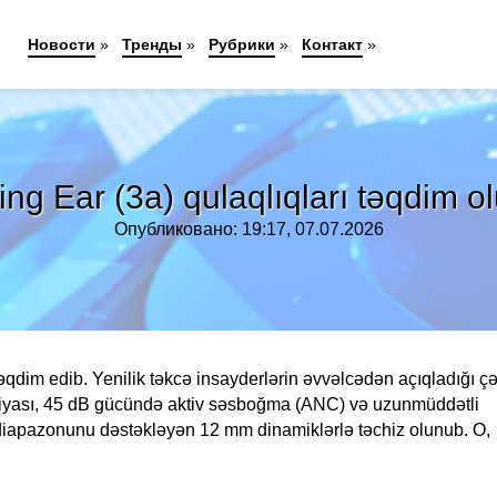
Новости
»
Тренды
»
Рубрики
»
Контакт
»
ing Ear (3a) qulaqlıqları təqdim o
Опубликовано: 19:17, 07.07.2026
əqdim edib. Yenilik təkcə insayderlərin əvvəlcədən açıqladığı ç
ksiyası, 45 dB gücündə aktiv səsboğma (ANC) və uzunmüddətli
k diapazonunu dəstəkləyən 12 mm dinamiklərlə təchiz olunub. O,