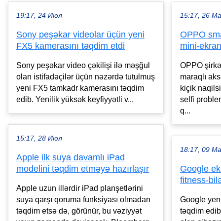
19:17, 24 Июл
15:17, 26 М
Sony peşəkar videolar üçün yeni
OPPO smar
FX5 kamerasını təqdim etdi
mini-ekran
Sony peşəkar video çəkilişi ilə məşğul
OPPO şirkət
olan istifadəçilər üçün nəzərdə tutulmuş
maraqlı aks
yeni FX5 tamkadr kamerasını təqdim
kiçik naqils
edib. Yenilik yüksək keyfiyyətli v...
selfi proble
q...
15:17, 28 Июл
18:17, 09 М
Apple ilk suya davamlı iPad
modelini təqdim etməyə hazırlaşır
Google ekr
fitness-bil
Apple uzun illərdir iPad planşetlərini
suya qarşı qoruma funksiyası olmadan
Google yeni 
təqdim etsə də, görünür, bu vəziyyət
təqdim edib