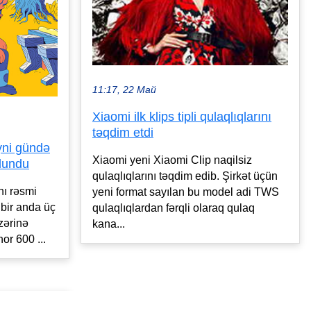
11:17, 22 Май
Xiaomi ilk klips tipli qulaqlıqlarını
təqdim etdi
eyni gündə
Xiaomi yeni Xiaomi Clip naqilsiz
olundu
qulaqlıqlarını təqdim edib. Şirkət üçün
nı rəsmi
yeni format sayılan bu model adi TWS
 bir anda üç
qulaqlıqlardan fərqli olaraq qulaq
üzərinə
kana...
or 600 ...