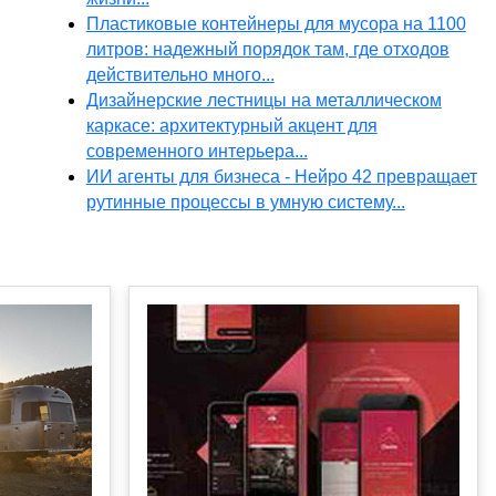
Пластиковые контейнеры для мусора на 1100
литров: надежный порядок там, где отходов
действительно много...
Дизайнерские лестницы на металлическом
каркасе: архитектурный акцент для
современного интерьера...
ИИ агенты для бизнеса - Нейро 42 превращает
рутинные процессы в умную систему...