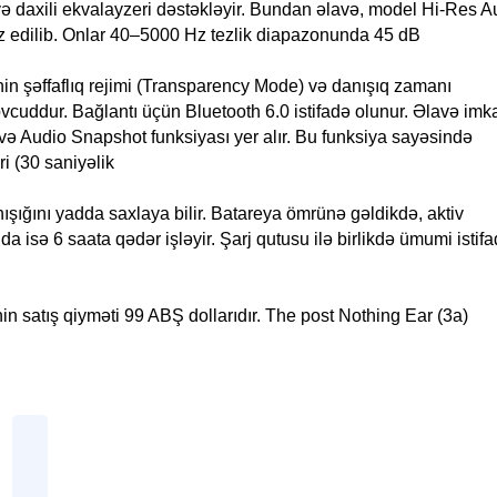
ə daxili ekvalayzeri dəstəkləyir. Bundan əlavə, model Hi-Res A
chiz edilib. Onlar 40–5000 Hz tezlik diapazonunda 45 dB
in şəffaflıq rejimi (Transparency Mode) və danışıq zamanı
vcuddur. Bağlantı üçün Bluetooth 6.0 istifadə olunur. Əlavə imk
və Audio Snapshot funksiyası yer alır. Bu funksiya sayəsində
i (30 saniyəlik
ışığını yadda saxlaya bilir. Batareya ömrünə gəldikdə, aktiv
isə 6 saata qədər işləyir. Şarj qutusu ilə birlikdə ümumi istif
nin satış qiyməti 99 ABŞ dollarıdır. The post Nothing Ear (3a)