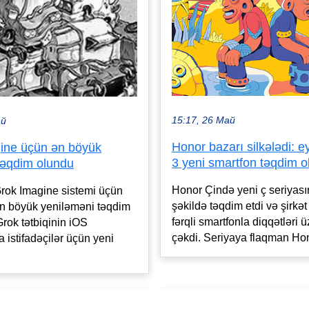
15:17, 26 Май
ай
Honor bazarı silkələdi: 
ine üçün ən böyük
3 yeni smartfon təqdim 
təqdim olundu
Honor Çində yeni ç seriyası
 Grok Imagine sistemi üçün
şəkildə təqdim etdi və şirkət
ən böyük yeniləməni təqdim
fərqli smartfonla diqqətləri 
Grok tətbiqinin iOS
çəkdi. Seriyaya flaqman Hon
 istifadəçilər üçün yeni