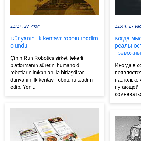
11:17, 27 Июл
11:44, 27 И
Dünyanın ilk kentavr robotu təqdim
Когда мы
olundu
реальност
тревожны
Çinin Run Robotics şirkəti təkərli
platformanın sürətini humanoid
Иногда в с
robotların imkanları ilə birləşdirən
появляется
dünyanın ilk kentavr robotunu təqdim
настолько 
edib. Yen...
пугающей, 
сомневатьс