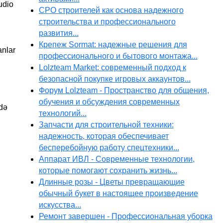
udio
СРО строителей как основа надежного
строительства и профессионального
развития...
Крепеж Sormat: надежные решения для
anlar
профессионального и бытового монтажа...
Lolzteam Market: современный подход к
безопасной покупке игровых аккаунтов...
Форум Lolzteam - Пространство для общения,
обучения и обсуждения современных
adə
технологий...
Запчасти для строительной техники:
надежность, которая обеспечивает
бесперебойную работу спецтехники...
Аппарат ИВЛ - Современные технологии,
которые помогают сохранить жизнь...
Длинные розы - Цветы превращающие
обычный букет в настоящее произведение
искусства...
Ремонт завершен - Профессиональная уборка