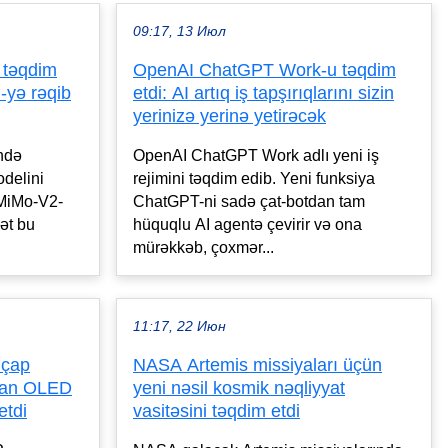
09:17, 13 Июл
 təqdim
OpenAI ChatGPT Work-u təqdim
-yə rəqib
etdi: AI artıq iş tapşırıqlarını sizin
yerinizə yerinə yetirəcək
ində
OpenAI ChatGPT Work adlı yeni iş
odelini
rejimini təqdim edib. Yeni funksiya
 MiMo-V2-
ChatGPT-ni sadə çat-botdan tam
ət bu
hüquqlu AI agentə çevirir və ona
mürəkkəb, çoxmər...
11:17, 22 Июн
 çap
NASA Artemis missiyaları üçün
anan OLED
yeni nəsil kosmik nəqliyyat
etdi
vasitəsini təqdim etdi