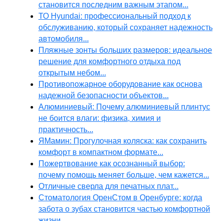
становится последним важным этапом...
ТО Hyundai: профессиональный подход к
обслуживанию, который сохраняет надежность
автомобиля...
Пляжные зонты больших размеров: идеальное
решение для комфортного отдыха под
открытым небом...
Противопожарное оборудование как основа
надежной безопасности объектов...
Алюминиевый: Почему алюминиевый плинтус
не боится влаги: физика, химия и
практичность...
ЯМамин: Прогулочная коляска: как сохранить
комфорт в компактном формате...
Пожертвование как осознанный выбор:
почему помощь меняет больше, чем кажется...
Отличные сверла для печатных плат...
Стоматология ОренСтом в Оренбурге: когда
забота о зубах становится частью комфортной
жизни...