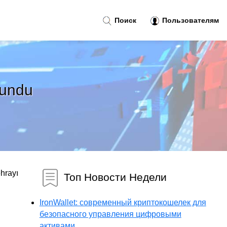
Поиск
Пользователям
lundu
əhrayı
Топ Новости Недели
IronWallet: современный криптокошелек для
безопасного управления цифровыми
активами...