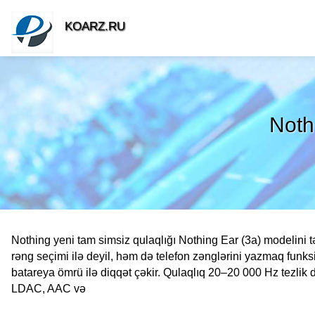
KOARZ.RU
Noth
Nothing yeni tam simsiz qulaqlığı Nothing Ear (3a) modelini t
rəng seçimi ilə deyil, həm də telefon zənglərini yazmaq fun
batareya ömrü ilə diqqət çəkir. Qulaqlıq 20–20 000 Hz tezli
LDAC, AAC və