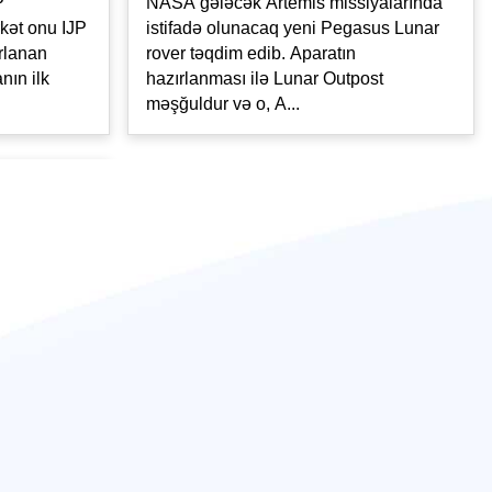
P
NASA gələcək Artemis missiyalarında
kət onu IJP
istifadə olunacaq yeni Pegasus Lunar
rlanan
rover təqdim edib. Aparatın
nın ilk
hazırlanması ilə Lunar Outpost
məşğuldur və o, A...