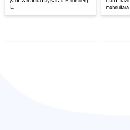
yaxın zamanda dəyişəcək. Bloomberg-
olan cihaz
i...
məhsullara r