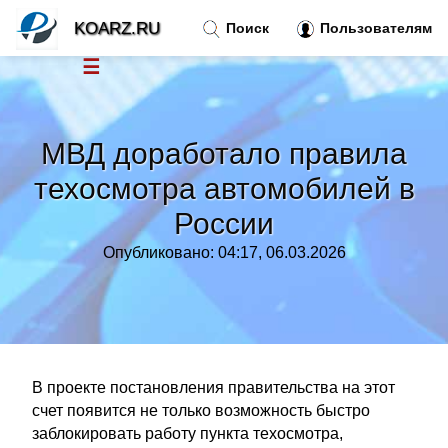
KOARZ.RU
Поиск
Пользователям
☰
Новости
»
МВД доработало правила
Тренды новостей
»
техосмотра автомобилей в
России
Рубрики
»
Опубликовано: 04:17, 06.03.2026
Правила
»
Контакт
»
В проекте постановления правительства на этот
счет появится не только возможность быстро
заблокировать работу пункта техосмотра,