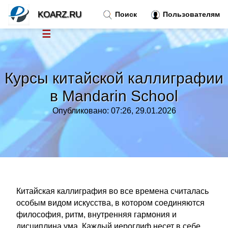
KOARZ.RU
Поиск
Пользователям
☰
Новости
»
Курсы китайской каллиграфии
Тренды новостей
»
в Mandarin School
Опубликовано: 07:26, 29.01.2026
Рубрики
»
Правила
»
Контакт
»
Китайская каллиграфия во все времена считалась
особым видом искусства, в котором соединяются
философия, ритм, внутренняя гармония и
дисциплина ума. Каждый иероглиф несет в себе