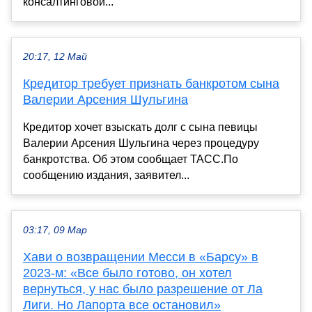
консалтинговой...
20:17, 12 Май
Кредитор требует признать банкротом сына
Валерии Арсения Шульгина
Кредитор хочет взыскать долг с сына певицы
Валерии Арсения Шульгина через процедуру
банкротства. Об этом сообщает ТАСС.По
сообщению издания, заявител...
03:17, 09 Мар
Хави о возвращении Месси в «Барсу» в
2023-м: «Все было готово, он хотел
вернуться, у нас было разрешение от Ла
Лиги. Но Лапорта все остановил»