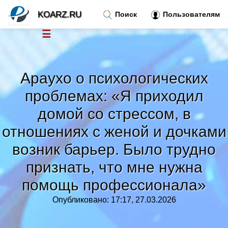
KOARZ.RU
Поиск
Пользователям
☰
Новости
»
Араухо о психологических
Тренды новостей
»
проблемах: «Я приходил
домой со стрессом, в
Рубрики
»
отношениях с женой и дочками
возник барьер. Было трудно
Правила
»
признать, что мне нужна
Контакт
»
помощь профессионала»
Опубликовано: 17:17, 27.03.2026