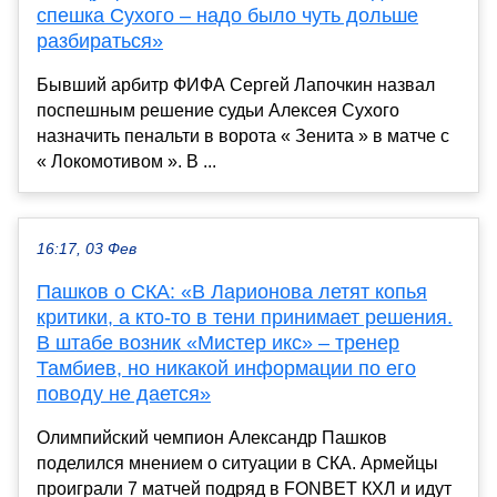
спешка Сухого – надо было чуть дольше
разбираться»
Бывший арбитр ФИФА Сергей Лапочкин назвал
поспешным решение судьи Алексея Сухого
назначить пенальти в ворота « Зенита » в матче с
« Локомотивом ». В ...
16:17, 03 Фев
Пашков о СКА: «В Ларионова летят копья
критики, а кто-то в тени принимает решения.
В штабе возник «Мистер икс» – тренер
Тамбиев, но никакой информации по его
поводу не дается»
Олимпийский чемпион Александр Пашков
поделился мнением о ситуации в СКА. Армейцы
проиграли 7 матчей подряд в FONBET КХЛ и идут