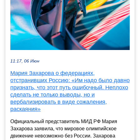
11:17, 06 Июн
Мария Захарова о федерациях,
отстранивших Россию: «Им надо было давно
признать, что этот путь ошибочный. Неплохо
сделать не только выводы, но и
вербализировать в виде сожаления,
раскаяния»
Официальный представитель МИД РФ Мария
Захарова заявила, что мировое олимпийское
движение невозможно без России. Захарова