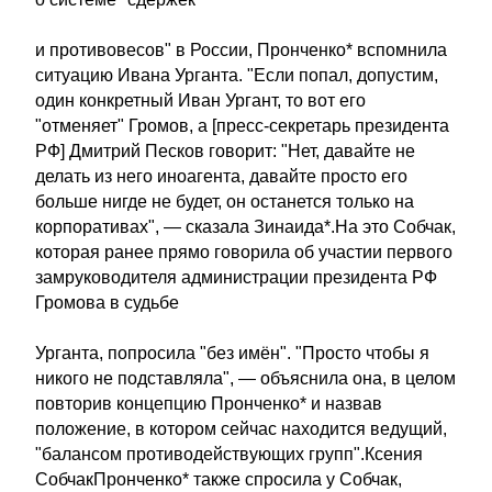
и противовесов" в России, Пронченко* вспомнила
ситуацию Ивана Урганта. "Если попал, допустим,
один конкретный Иван Ургант, то вот его
"отменяет" Громов, а [пресс-секретарь президента
РФ] Дмитрий Песков говорит: "Нет, давайте не
делать из него иноагента, давайте просто его
больше нигде не будет, он останется только на
корпоративах", — сказала Зинаида*.На это Собчак,
которая ранее прямо говорила об участии первого
замруководителя администрации президента РФ
Громова в судьбе
Урганта, попросила "без имён". "Просто чтобы я
никого не подставляла", — объяснила она, в целом
повторив концепцию Пронченко* и назвав
положение, в котором сейчас находится ведущий,
"балансом противодействующих групп".Ксения
СобчакПронченко* также спросила у Собчак,