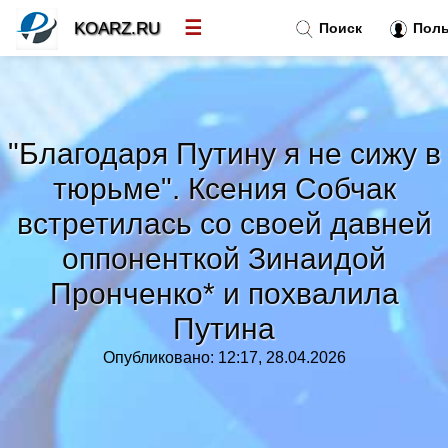
☰
KOARZ.RU
Поиск
Поль
Новости
»
"Благодаря Путину я не сижу в
Тренды новостей
»
тюрьме". Ксения Собчак
встретилась со своей давней
Рубрики
»
оппоненткой Зинаидой
Правила
Пронченко* и похвалила
»
Путина
Контакт
»
Опубликовано: 12:17, 28.04.2026