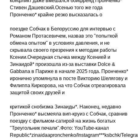
конфликт даже вмешался бойфренд Пронченко*
Стивен Дашевский.Осенью того же года
Пронченко* крайне резко высказалась о
поездке Собчак в Белоруссию для интервью с
Романом Протасевичем, назвав это "попыткой
обмена опытом" в условиях давления, и не
скрывала своего презрения к методам работы
Ксении.Очередная стычка между Ксенией и
Зинаидой* произошла из-за выставки Dolce &
Gabbana в Париже в начале 2025 года. Пронченко*
иронично упомянула в посте Викторию Шелягову и
Филиппа Киркорова, на что Собчак отреагировала
защитой своих друзей и
критикой снобизма Зинаиды*. Наконец, недавно
Пронченко* высмеяла вип-круиз с Собчак, сравнив
поездку с фильмом-сатирой на жизнь богатых
"Треугольник печали".Фото: YouTube-канал
Republic*zinaidaapronchenko/Instagram***ksbchk/Teleg