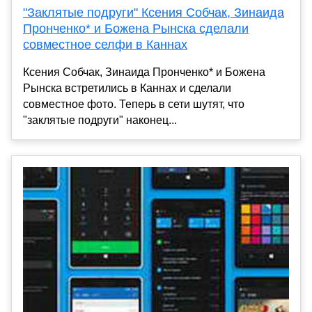
"Заклятые подруги" Ксения Собчак, Зинаида
Пронченко* и Божена Рынска сделали
совместное селфи в Каннах
Ксения Собчак, Зинаида Пронченко* и Божена
Рынска встретились в Каннах и сделали
совместное фото. Теперь в сети шутят, что
"заклятые подруги" наконец...