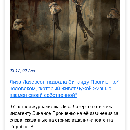
23:17, 02 Авг
Лиза Лазерсон назвала Зинаиду Пронченко*
человеком, "который живет чужой жизнью
взамен своей собственной"
37-летняя журналистка Лиза Лазерсон ответила
иноагенту Зинаиде Пронченко на её извинения за
слова, сказанные на стриме издания-иноагента
Republic. В ...