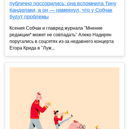
публично поссорились: она вспомнила Тину
Канделаки, а он — намекнул, что у Собчак
будут проблемы
Ксения Собчак и главред журнала "Мнение
редакции* может не совпадать" Алеко Надирян
поругались в соцсетях из-за недавнего концерта
Егора Крида в "Луж...