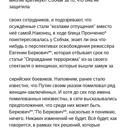
многие критикуют Собчак за то, что она не
защитила
своих сотрудников, и подозревают, что
осуждённые стали "козлами отпущения" вместо
неё самой.Наконец, в ходе блица Пронченко*
поинтересовалась у Собчак, знает ли она что-
нибудь о перспективах освобождения режиссёра
Евгении Беркович**, которая отбывает срок по
статье "Оправдание терроризма" из-за своего
спектакля о женщинах, которые вышли замуж за
сирийских боевиков. Напомним, ранее стало
известно, что Путин своим указом помиловал ряд
женщин-заключённых. И хотя до сих пор имена
помилованных неизвестны, в сети высказывались
предположения, что среди них может быть
Беркович**."По Беркович**, насколько я понимаю,
ничего. Никаких изменений не будет. Всё будет, как
говорится, в рамках тех решений, которые