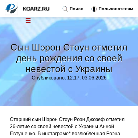
KOARZ.RU
Поиск
Пользователям
☰
Новости
»
Сын Шэрон Стоун отметил
Тренды новостей
»
день рождения со своей
невестой с Украины
Рубрики
»
Опубликовано: 12:17, 03.06.2026
Правила
»
Контакт
»
Старший сын Шэрон Стоун Роэн Джозеф отметил
26-летие со своей невестой с Украины Анной
Евтушенко. В инстаграме* возлюбленная Роэна