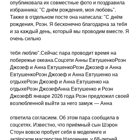
опубликовала их совместные фото и поздравила
избранника: "С днём рождения, моя любовь".
Также в отдельном посте она написала: "С днём
рождения, Роэн. Я бесконечно благодарна за тебя
и за каждый день, который мы проводим вместе. Я
очень сильно
тебя люблю".Сейчас пара проводит время на
побережье океана.Соцсети Анны ЕвтушенкоРоэн
Джозеф и Анна ЕвтушенкоРоэн Джозеф и Анна
ЕвтушенкоРоэн Джозеф и Анна Евтушенко на
отдыхеРоэн Джозеф и Анна Евтушенко на
отдыхеРоэн ДжозефАнна Евтушенко и Роэн
ДжозефВ январе 2026 года Роэн предложил своей
возлюбленной выйти за него замуж — Анна
ответила согласием. Об этом пара сообщила в
соцсетях. Известно, что приёмный сын Шэрон
Стоун вовсю пробует себя в моделинге и
актёрском мастерстве.Напомним, у 68-летней