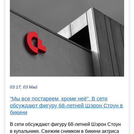
03:17, 03 Май
"Мы все постареем, кроме неё". В сети
обсуждают фигуру 68-летней Шэрон Стоун в
бикини
В сети обсуждают фигуру 68-летней Шэрон Стоун
в купальнике. Свежим снимком в бикини актриса