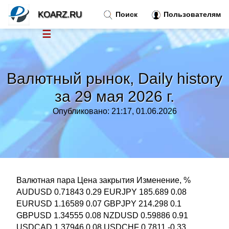
KOARZ.RU
Поиск
Пользователям
☰
Новости
»
Валютный рынок, Daily history
Тренды новостей
»
за 29 мая 2026 г.
Опубликовано: 21:17, 01.06.2026
Рубрики
»
Правила
»
Контакт
»
Валютная пара Цена закрытия Изменение, %
AUDUSD 0.71843 0.29 EURJPY 185.689 0.08
EURUSD 1.16589 0.07 GBPJPY 214.298 0.1
GBPUSD 1.34555 0.08 NZDUSD 0.59886 0.91
USDCAD 1.37946 0.08 USDCHF 0.7811 -0.33