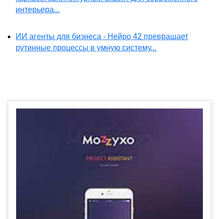
интерьера...
ИИ агенты для бизнеса - Нейро 42 превращает
рутинные процессы в умную систему...