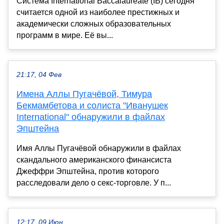
Система International Baccalaureate (IB) сегодня
считается одной из наиболее престижных и
академически сложных образовательных
программ в мире. Её вы...
21:17, 04 Фев
Имена Аллы Пугачёвой, Тимура
Бекмамбетова и солиста "Иванушек
International" обнаружили в файлах
Эпштейна
Имя Аллы Пугачёвой обнаружили в файлах
скандального американского финансиста
Джеффри Эпштейна, против которого
расследовали дело о секс-торговле. У п...
12:17, 09 Июн