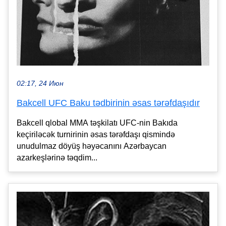
02:17, 24 Июн
Bakcell UFC Baku tədbirinin əsas tərəfdaşıdır
Bakcell qlobal MMA təşkilatı UFC-nin Bakıda
keçiriləcək turnirinin əsas tərəfdaşı qismində
unudulmaz döyüş həyəcanını Azərbaycan
azarkeşlərinə təqdim...