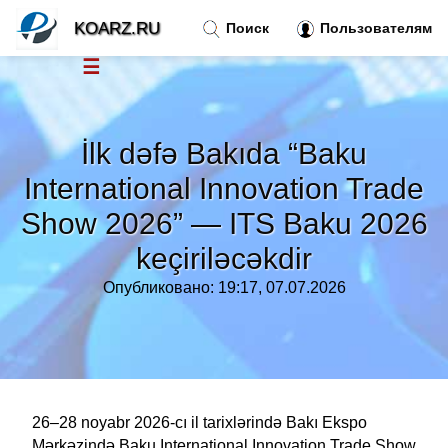
KOARZ.RU
Поиск
Пользователям
☰
Новости
»
İlk dəfə Bakıda “Baku
Тренды новостей
»
International Innovation Trade
Show 2026” — ITS Baku 2026
Рубрики
»
keçiriləcəkdir
Правила
»
Опубликовано: 19:17, 07.07.2026
Контакт
»
26–28 noyabr 2026-cı il tarixlərində Bakı Ekspo
Mərkəzində Baku International Innovation Trade Show