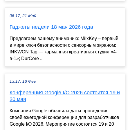
06:17, 21 Май
Гаджеты недели 18 мая 2026 года
Предлагаем вашему вниманию: MiixKey – первый
в мире ключ безопасности с сенсорным экраном;
INKWON Tag — карманная креативная студия «4-
в-1»; DurCore ...
13:17, 18 Фев
Конференция Google I/O 2026 состоится 19 и
20 мая
Компания Google объявила даты проведения
своей ежегодной конференции для разработчиков
Google I/O 2026. Мероприятие состоится 19 и 20