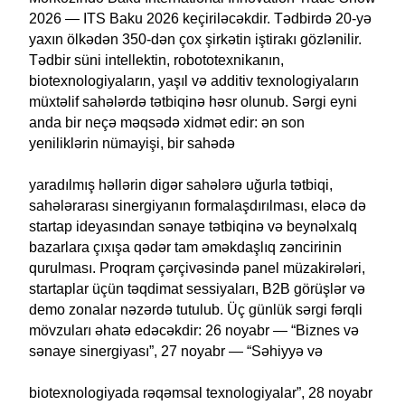
2026 — ITS Baku 2026 keçiriləcəkdir. Tədbirdə 20-yə
yaxın ölkədən 350-dən çox şirkətin iştirakı gözlənilir.
Tədbir süni intellektin, robototexnikanın,
biotexnologiyaların, yaşıl və additiv texnologiyaların
müxtəlif sahələrdə tətbiqinə həsr olunub. Sərgi eyni
anda bir neçə məqsədə xidmət edir: ən son
yeniliklərin nümayişi, bir sahədə
yaradılmış həllərin digər sahələrə uğurla tətbiqi,
sahələrarası sinergiyanın formalaşdırılması, eləcə də
startap ideyasından sənaye tətbiqinə və beynəlxalq
bazarlara çıxışa qədər tam əməkdaşlıq zəncirinin
qurulması. Proqram çərçivəsində panel müzakirələri,
startaplar üçün təqdimat sessiyaları, B2B görüşlər və
demo zonalar nəzərdə tutulub. Üç günlük sərgi fərqli
mövzuları əhatə edəcəkdir: 26 noyabr — “Biznes və
sənaye sinergiyası”, 27 noyabr — “Səhiyyə və
biotexnologiyada rəqəmsal texnologiyalar”, 28 noyabr