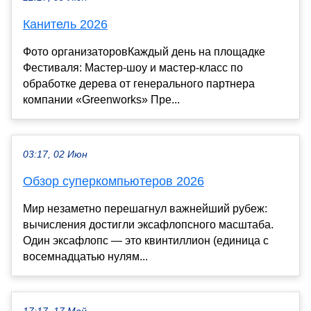
Канитель 2026
Фото организаторовКаждый день на площадке
Фестиваля: Мастер-шоу и мастер-класс по
обработке дерева от генерального партнера
компании «Greenworks» Пре...
03:17, 02 Июн
Обзор суперкомпьютеров 2026
Мир незаметно перешагнул важнейший рубеж:
вычисления достигли эксафлопсного масштаба.
Один эксафлопс — это квинтиллион (единица с
восемнадцатью нулям...