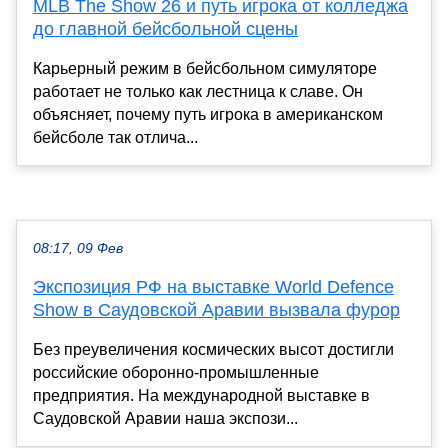
MLB The Show 26 и путь игрока от колледжа
до главной бейсбольной сцены
Карьерный режим в бейсбольном симуляторе
работает не только как лестница к славе. Он
объясняет, почему путь игрока в американском
бейсболе так отлича...
08:17, 09 Фев
Экспозиция РФ на выставке World Defence
Show в Саудовской Аравии вызвала фурор
Без преувеличения космических высот достигли
российские оборонно-промышленные
предприятия. На международной выставке в
Саудовской Аравии наша экспози...