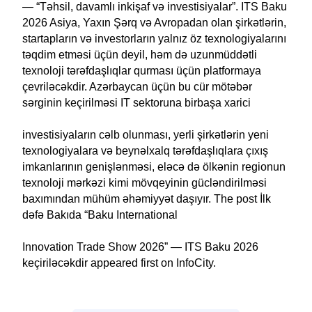
— “Təhsil, davamlı inkişaf və investisiyalar”. ITS Baku
2026 Asiya, Yaxın Şərq və Avropadan olan şirkətlərin,
startapların və investorların yalnız öz texnologiyalarını
təqdim etməsi üçün deyil, həm də uzunmüddətli
texnoloji tərəfdaşlıqlar qurması üçün platformaya
çevriləcəkdir. Azərbaycan üçün bu cür mötəbər
sərginin keçirilməsi IT sektoruna birbaşa xarici
investisiyaların cəlb olunması, yerli şirkətlərin yeni
texnologiyalara və beynəlxalq tərəfdaşlıqlara çıxış
imkanlarının genişlənməsi, eləcə də ölkənin regionun
texnoloji mərkəzi kimi mövqeyinin gücləndirilməsi
baxımından mühüm əhəmiyyət daşıyır. The post İlk
dəfə Bakıda “Baku International
Innovation Trade Show 2026” — ITS Baku 2026
keçiriləcəkdir appeared first on InfoCity.