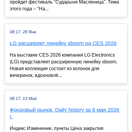
пройдет фестиваль "Сударыня Масленица". Тема
этого года – "На...
08:17, 28 Янв
LG расширяет линейку xboom на CES 2026
На выставке CES 2026 компания LG Electronics
(LG) представляет расширенную линейку xboom.
Новая коллекция состоит из колонок для
вечеринок, вдохновлё...
08:17, 13 Май
Фондовый рынок, Daily history за 8 мая 2026
г.
Индекс Изменение, пункты Цена закрытия