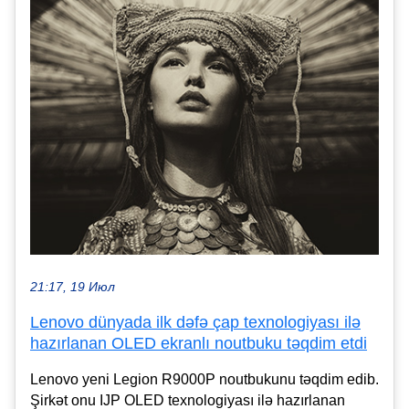
21:17, 19 Июл
Lenovo dünyada ilk dəfə çap texnologiyası ilə
hazırlanan OLED ekranlı noutbuku təqdim etdi
Lenovo yeni Legion R9000P noutbukunu təqdim edib.
Şirkət onu IJP OLED texnologiyası ilə hazırlanan