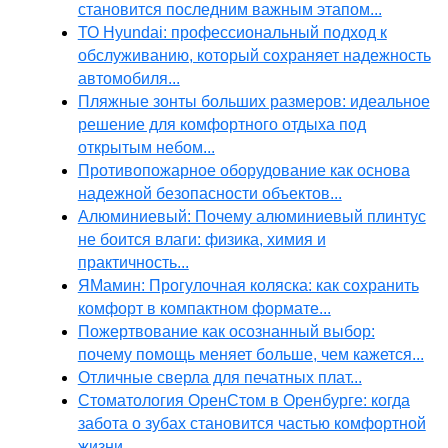
становится последним важным этапом...
ТО Hyundai: профессиональный подход к
обслуживанию, который сохраняет надежность
автомобиля...
Пляжные зонты больших размеров: идеальное
решение для комфортного отдыха под
открытым небом...
Противопожарное оборудование как основа
надежной безопасности объектов...
Алюминиевый: Почему алюминиевый плинтус
не боится влаги: физика, химия и
практичность...
ЯМамин: Прогулочная коляска: как сохранить
комфорт в компактном формате...
Пожертвование как осознанный выбор:
почему помощь меняет больше, чем кажется...
Отличные сверла для печатных плат...
Стоматология ОренСтом в Оренбурге: когда
забота о зубах становится частью комфортной
жизни...