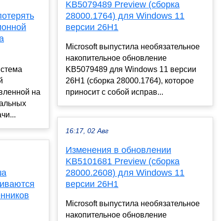
KB5079489 Preview (сборка
потерять
28000.1764) для Windows 11
ионной
версии 26H1
а
Microsoft выпустила необязательное
накопительное обновление
истема
KB5079489 для Windows 11 версии
й
26H1 (сборка 28000.1764), которое
вленной на
приносит с собой исправ...
альных
чи...
16:17, 02 Авг
Изменения в обновлении
KB5101681 Preview (сборка
ша
28000.2608) для Windows 11
живаются
версии 26H1
енников
Microsoft выпустила необязательное
накопительное обновление