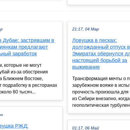
ар
21:17, 04 Мар
в Дубае: застрявшим в
Ловушка в песках:
иянкам предлагают
долгожданный отпуск в
ьный заработок
Эмиратах обернулся д
настоящей борьбой за
, которые не могут
выживание
убай из-за обострения
а Ближнем Востоке,
Трансформация мечты о 
 подработку в ресторанах
зарубежном вояже в испы
около 60 тысяч...
прочность произошла для 
из Сибири внезапно, когда
геополитическая турбулент
юн
вушка РЖД:
01:17, 06 Май