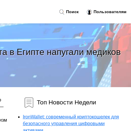
Поиск
Пользователям
а в Египте напугали медиков
о
Топ Новости Недели
 —
IronWallet: современный криптокошелек для
изм
безопасного управления цифровыми
активами...