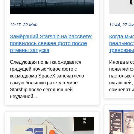
12:17, 22 Май
11:44, 27 И
Замёрзший Starship на рассвете:
Когда мы
появилось свежее фото после
реальност
отмены запуска
тревожны
Следующая попытка ожидается
Иногда в с
грядущей ночьюНовое фото с
появляется
космодрома SpaceX запечатлело
настолько 
самую большую ракету в мире
пугающей, 
Starship после сегодняшней
сомневатьс
неудачной...