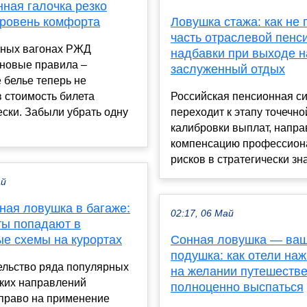
ная галочка резко
уровень комфорта
Ловушка стажа: как не 
часть отраслевой пенс
тных вагонах РЖД
надбавки при выходе н
 новые правила –
заслуженный отдых
 белье теперь не
 стоимость билета
Российская пенсионная с
ски. Забыли убрать одну
переходит к этапу точечно
калибровки выплат, напра
компенсацию профессион
рисков в стратегически зна
ай
ная ловушка в багаже:
02:17, 06 Май
ты попадают в
ые схемы на курортах
Сонная ловушка — ва
подушка: как отели на
ельство ряда популярных
на желании путешеств
ских направлений
полноценно выспаться
 право на применение