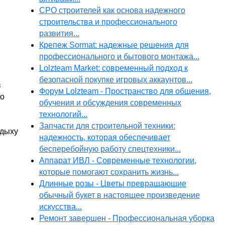
СРО строителей как основа надежного
строительства и профессионального
развития...
Крепеж Sormat: надежные решения для
профессионального и бытового монтажа...
Lolzteam Market: современный подход к
безопасной покупке игровых аккаунтов...
в
Форум Lolzteam - Пространство для общения,
го
обучения и обсуждения современных
технологий...
Запчасти для строительной техники:
тдыху
надежность, которая обеспечивает
бесперебойную работу спецтехники...
Аппарат ИВЛ - Современные технологии,
которые помогают сохранить жизнь...
Длинные розы - Цветы превращающие
обычный букет в настоящее произведение
искусства...
Ремонт завершен - Профессиональная уборка