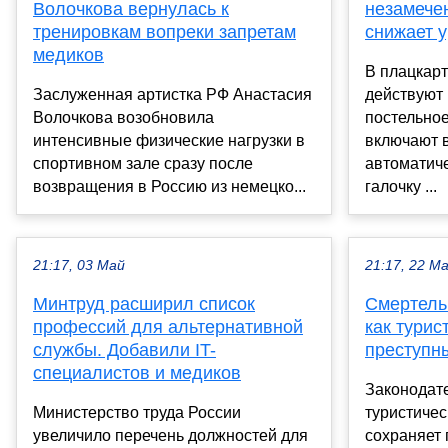
Волочкова вернулась к
незамечен
тренировкам вопреки запретам
снижает 
медиков
В плацкар
Заслуженная артистка РФ Анастасия
действуют
Волочкова возобновила
постельное
интенсивные физические нагрузки в
включают в
спортивном зале сразу после
автоматиче
возвращения в Россию из немецко...
галочку ...
21:17, 03 Май
21:17, 22 М
Минтруд расширил список
Смертель
профессий для альтернативной
как турис
службы. Добавили IT-
преступн
специалистов и медиков
Законодат
Министерство труда России
туристиче
увеличило перечень должностей для
сохраняет