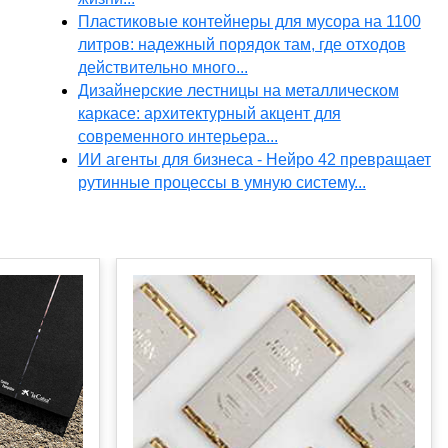
Пластиковые контейнеры для мусора на 1100
литров: надежный порядок там, где отходов
действительно много...
Дизайнерские лестницы на металлическом
каркасе: архитектурный акцент для
современного интерьера...
ИИ агенты для бизнеса - Нейро 42 превращает
рутинные процессы в умную систему...