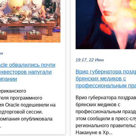
юн
19:17, 22 Июн
cle обвалились почти
Врио губернатора позд
Инвесторов напугали
брянских медиков с
мпании
профессиональным пр
ериканского
Врио губернатора поздра
теля программного
брянских медиков с
ия Oracle подешевели на
профессиональным празд
едторговой сессии.
этом сообщили в пресс-с
компания опубликовала
регионального правительс
.
Накануне в Хр...