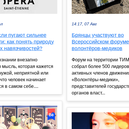
14:17, 07 Авг
юл
Брянцы участвуют во
сли пугают сильнее
Всероссийском форуме
и: как понять природу
волонтёров-медиков
х навязчивостей?
Форум на территории ТИ
ознании внезапно
собрал более 500 лидеров
 мысль, которая кажется
активных членов движени
чужой, неприятной или
«Волонтёры‑медики»,
что человек начинает
представителей государс
я в самом себе....
органов власт...