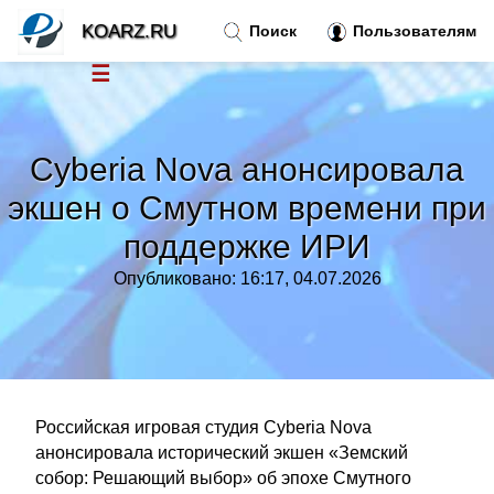
KOARZ.RU
Поиск
Пользователям
☰
Новости
»
Cyberia Nova анонсировала
Тренды новостей
»
экшен о Смутном времени при
поддержке ИРИ
Рубрики
»
Опубликовано: 16:17, 04.07.2026
Правила
»
Контакт
»
Российская игровая студия Cyberia Nova
анонсировала исторический экшен «Земский
собор: Решающий выбор» об эпохе Смутного