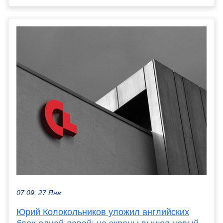
07:09, 27 Янв
Юрий Колокольников уложил английских