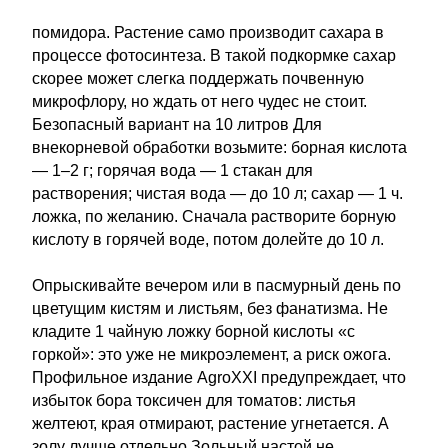
помидора. Растение само производит сахара в
процессе фотосинтеза. В такой подкормке сахар
скорее может слегка поддержать почвенную
микрофлору, но ждать от него чудес не стоит.
Безопасный вариант на 10 литров Для
внекорневой обработки возьмите: борная кислота
— 1–2 г; горячая вода — 1 стакан для
растворения; чистая вода — до 10 л; сахар — 1 ч.
ложка, по желанию. Сначала растворите борную
кислоту в горячей воде, потом долейте до 10 л.
Опрыскивайте вечером или в пасмурный день по
цветущим кистям и листьям, без фанатизма. Не
кладите 1 чайную ложку борной кислоты «с
горкой»: это уже не микроэлемент, а риск ожога.
Профильное издание AgroXXI предупреждает, что
избыток бора токсичен для томатов: листья
желтеют, края отмирают, растение угнетается. А
золу лучше отдельно Зольный настой не