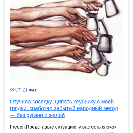
09:17, 21 Фев
Отучила соседку щипать клубнику с моей
грядки: сработал забытый народный метод
— без ругани и жалоб
FreepikПредставьте ситуацию: у вас есть клочок