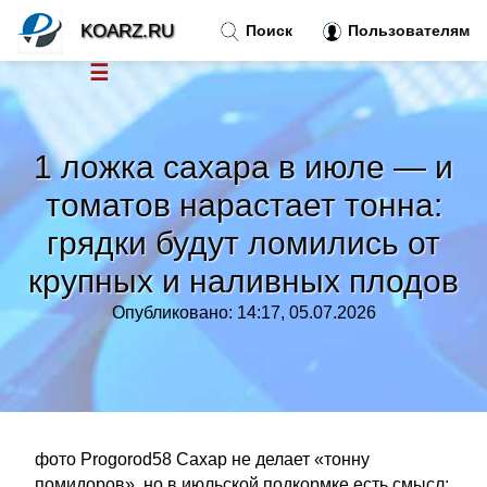
KOARZ.RU
Поиск
Пользователям
☰
Новости
»
1 ложка сахара в июле — и
Тренды новостей
»
томатов нарастает тонна:
грядки будут ломились от
Рубрики
»
крупных и наливных плодов
Правила
»
Опубликовано: 14:17, 05.07.2026
Контакт
»
фото Progorod58 Сахар не делает «тонну
помидоров», но в июльской подкормке есть смысл: