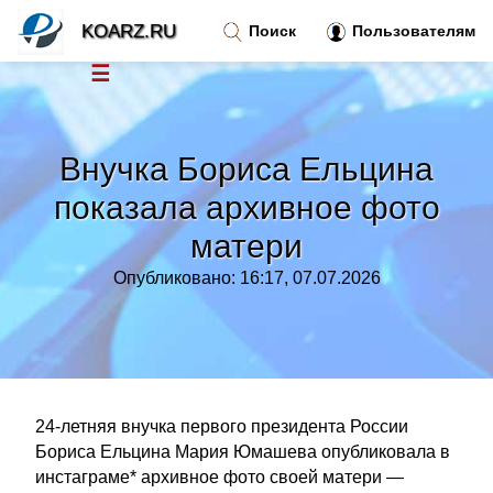
KOARZ.RU
Поиск
Пользователям
☰
Новости
»
Внучка Бориса Ельцина
Тренды новостей
»
показала архивное фото
матери
Рубрики
»
Опубликовано: 16:17, 07.07.2026
Правила
»
Контакт
»
24-летняя внучка первого президента России
Бориса Ельцина Мария Юмашева опубликовала в
инстаграме* архивное фото своей матери —