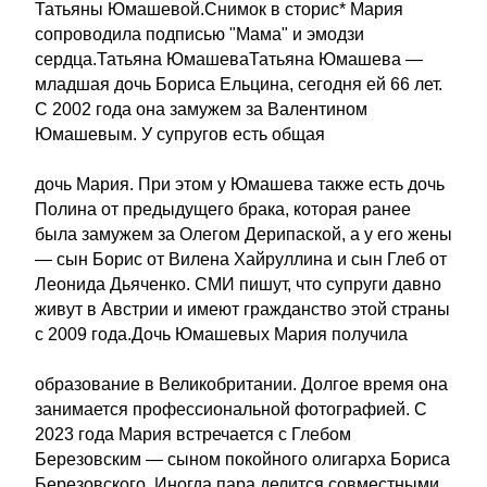
Татьяны Юмашевой.Снимок в сторис* Мария
сопроводила подписью "Мама" и эмодзи
сердца.Татьяна ЮмашеваТатьяна Юмашева —
младшая дочь Бориса Ельцина, сегодня ей 66 лет.
С 2002 года она замужем за Валентином
Юмашевым. У супругов есть общая
дочь Мария. При этом у Юмашева также есть дочь
Полина от предыдущего брака, которая ранее
была замужем за Олегом Дерипаской, а у его жены
— сын Борис от Вилена Хайруллина и сын Глеб от
Леонида Дьяченко. СМИ пишут, что супруги давно
живут в Австрии и имеют гражданство этой страны
с 2009 года.Дочь Юмашевых Мария получила
образование в Великобритании. Долгое время она
занимается профессиональной фотографией. С
2023 года Мария встречается с Глебом
Березовским — сыном покойного олигарха Бориса
Березовского. Иногда пара делится совместными