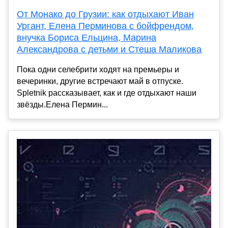
От Монако до Грузии: как отдыхают Иван
Ургант, Елена Перминова с бойфрендом,
внучка Бориса Ельцина, Марина
Александрова с детьми и Стеша Маликова
Пока одни селебрити ходят на премьеры и
вечеринки, другие встречают май в отпуске.
Spletnik рассказывает, как и где отдыхают наши
звёзды.Елена Пермин...