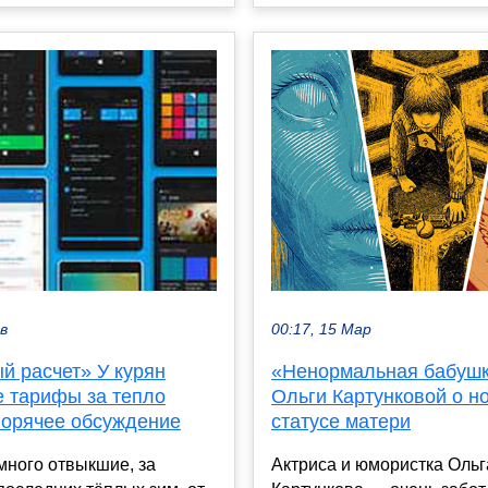
ев
00:17, 15 Мар
й расчет» У курян
«Ненормальная бабушк
е тарифы за тепло
Ольги Картунковой о н
горячее обсуждение
статусе матери
много отвыкшие, за
Актриса и юмористка Ольг