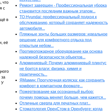
, что
Ремонт завершен - Профессиональная уборка
я с
становится последним важным этапом...
ТО Hyundai: профессиональный подход к
ещё в
обслуживанию, который сохраняет надежность
автомобиля...
Пляжные зонты больших размеров: идеальное
решение для комфортного отдыха под
, её
открытым небом...
Противопожарное оборудование как основа
надежной безопасности объектов...
Алюминиевый: Почему алюминиевый плинтус
не боится влаги: физика, химия и
дного
практичность...
 за
ЯМамин: Прогулочная коляска: как сохранить
 У
комфорт в компактном формате...
Пожертвование как осознанный выбор:
почему помощь меняет больше, чем кажется...
Отличные сверла для печатных плат...
Стоматология ОренСтом в Оренбурге: когда