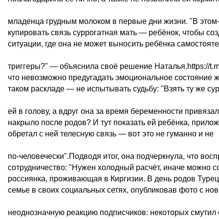
младенца грудным молоком в первые дни жизни. "В этом-
купировать связь суррогатная мать — ребёнок, чтобы соз
ситуации, где она не может выносить ребёнка самостоят
триггеры?" — объяснила своё решение Наталья.https://t.
что невозможно предугадать эмоциональное состояние 
таком раскладе — не испытывать судьбу: "Взять ту же сур
ей в голову, а вдруг она за время беременности привязал
накрыло после родов? И тут показать ей ребёнка, прилож
обретал с ней телесную связь — вот это не гуманно и не
по-человечески".Подводя итог, она подчеркнула, что во
сотрудничество: "Нужен холодный расчёт, иначе можно с
россиянка, проживающая в Киргизии. В день родов Турец
семье в своих социальных сетях, опубликовав фото с н
неоднозначную реакцию подписчиков: некоторых смутил с