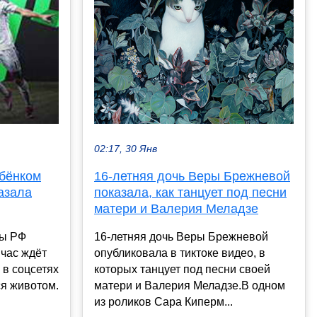
02:17, 30 Янв
16-летняя дочь Веры Брежневой
бёнком
показала, как танцует под песни
азала
матери и Валерия Меладзе
16-летняя дочь Веры Брежневой
ны РФ
опубликовала в тиктоке видео, в
йчас ждёт
которых танцует под песни своей
 в соцсетях
матери и Валерия Меладзе.В одном
ся животом.
из роликов Сара Киперм...