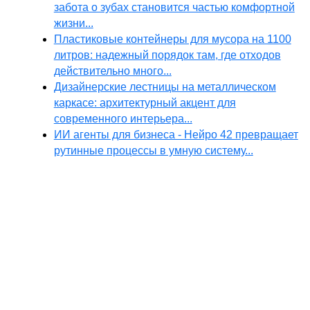
забота о зубах становится частью комфортной
жизни...
Пластиковые контейнеры для мусора на 1100
литров: надежный порядок там, где отходов
действительно много...
Дизайнерские лестницы на металлическом
каркасе: архитектурный акцент для
современного интерьера...
ИИ агенты для бизнеса - Нейро 42 превращает
рутинные процессы в умную систему...