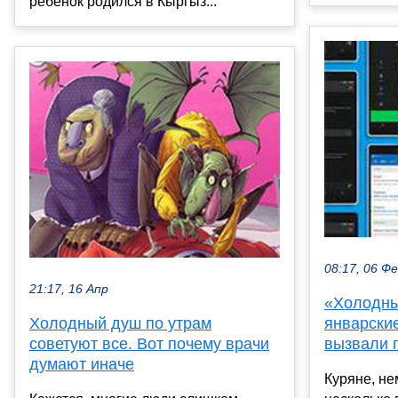
ребёнок родился в Кыргыз...
08:17, 06 Ф
21:17, 16 Апр
«Холодны
январски
Холодный душ по утрам
вызвали 
советуют все. Вот почему врачи
думают иначе
Куряне, не