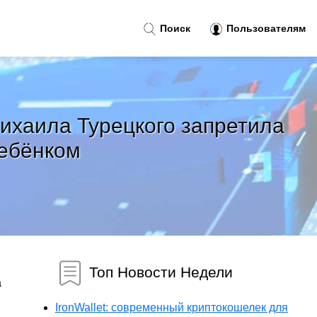
Поиск
Пользователям
Михаила Турецкого запретила
ребёнком
Топ Новости Недели
а
IronWallet: современный криптокошелек для