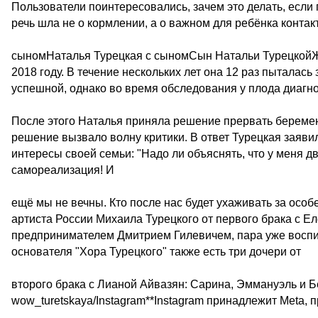
Пользователи поинтересовались, зачем это делать, если 
речь шла не о кормлении, а о важном для ребёнка контак
сыномНаталья Турецкая с сыномСын Натальи ТурецкойЖе
2018 году. В течение нескольких лет она 12 раз пыталас
успешной, однако во время обследования у плода диагн
После этого Наталья приняла решение прервать беременн
решение вызвало волну критики. В ответ Турецкая заявил
интересы своей семьи: "Надо ли объяснять, что у меня д
самореализация! И
ещё мы не вечны. Кто после нас будет ухаживать за ос
артиста России Михаила Турецкого от первого брака с Ел
предпринимателем Дмитрием Гилевичем, пара уже воспит
основателя "Хора Турецкого" также есть три дочери от
второго брака с Лианой Айвазян: Сарина, Эммануэль и Б
wow_turetskaya/Instagram**Instagram принадлежит Meta, 