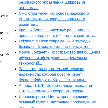
безопасного управления цифровыми
активами...
СРО строителей как основа надежного
ься в
строительства и профессионального
развития...
Крепеж Sormat: надежные решения для
тила,
профессионального и бытового монтажа...
ри
Lolzteam Market: современный подход к
безопасной покупке игровых аккаунтов...
Форум Lolzteam - Пространство для общения,
уг её
обучения и обсуждения современных
,
технологий...
Запчасти для строительной техники:
надежность, которая обеспечивает
бесперебойную работу спецтехники...
а
Аппарат ИВЛ - Современные технологии,
которые помогают сохранить жизнь...
Длинные розы - Цветы превращающие
обычный букет в настоящее произведение
искусства...