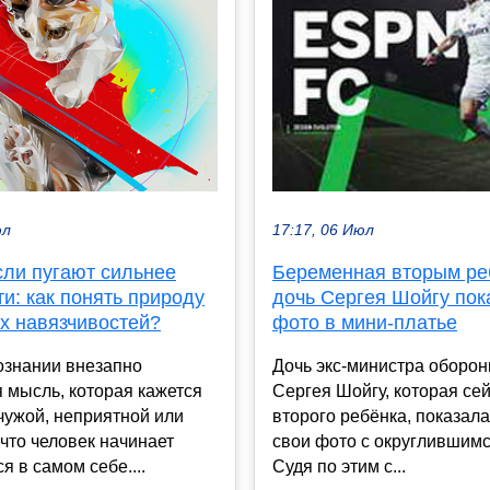
юл
17:17, 06 Июл
сли пугают сильнее
Беременная вторым ре
и: как понять природу
дочь Сергея Шойгу пок
х навязчивостей?
фото в мини-платье
ознании внезапно
Дочь экс-министра оборо
 мысль, которая кажется
Сергея Шойгу, которая се
чужой, неприятной или
второго ребёнка, показала
что человек начинает
свои фото с округлившим
я в самом себе....
Судя по этим с...