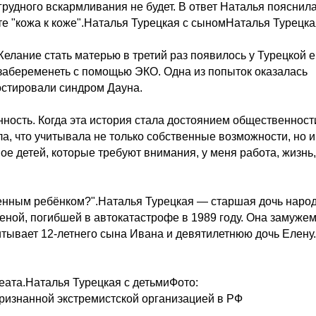
грудного вскармливания не будет. В ответ Наталья пояснила
те "кожа к коже".Наталья Турецкая с сыномНаталья Турецка
лание стать матерью в третий раз появилось у Турецкой 
ь забеременеть с помощью ЭКО. Одна из попыток оказалась
остировали синдром Дауна.
ость. Когда эта история стала достоянием общественности
а, что учитывала не только собственные возможности, но и
вое детей, которые требуют внимания, у меня работа, жизнь,
обенным ребёнком?".Наталья Турецкая — старшая дочь наро
еной, погибшей в автокатастрофе в 1989 году. Она замужем
ывает 12-летнего сына Ивана и девятилетнюю дочь Елену.
еата.Наталья Турецкая с детьмиФото:
признанной экстремистской организацией в РФ