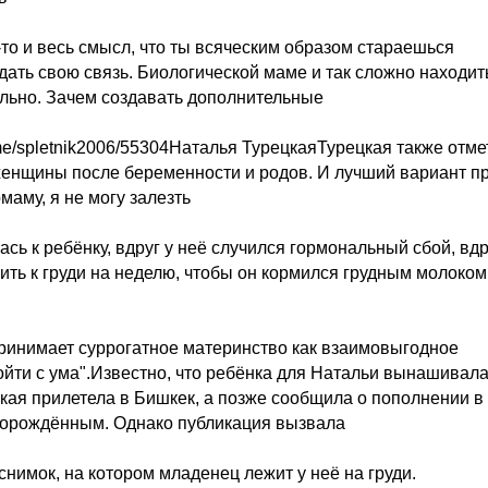
то и весь смысл, что ты всяческим образом стараешься
дать свою связь. Биологической маме и так сложно находит
ельно. Зачем создавать дополнительные
me/spletnik2006/55304Наталья ТурецкаяТурецкая также отме
женщины после беременности и родов. И лучший вариант п
маму, я не могу залезть
ась к ребёнку, вдруг у неё случился гормональный сбой, вдр
ить к груди на неделю, чтобы он кормился грудным молоком
спринимает суррогатное материнство как взаимовыгодное
ойти с ума".Известно, что ребёнка для Натальи вынашивал
кая прилетела в Бишкек, а позже сообщила о пополнении в
оворождённым. Однако публикация вызвала
нимок, на котором младенец лежит у неё на груди.