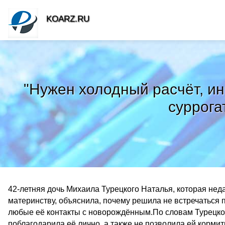
KOARZ.RU
"Нужен холодный расчёт, ин
суррога
42-летняя дочь Михаила Турецкого Наталья, которая нед
материнству, объяснила, почему решила не встречаться
любые её контакты с новорождённым.По словам Турецкой
поблагодарила её лично, а также не позволила ей кормит