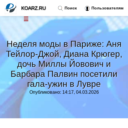
KOARZ.RU
Поиск
Пользователям
☰
Новости
»
Неделя моды в Париже: Аня
Тренды новостей
»
Тейлор-Джой, Диана Крюгер,
дочь Миллы Йовович и
Рубрики
»
Барбара Палвин посетили
Правила
гала-ужин в Лувре
»
Опубликовано: 14:17, 04.03.2026
Контакт
»