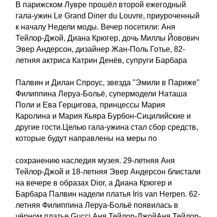
В парижском Лувре прошёл второй ежегодный
гала-ужин Le Grand Diner du Louvre, приуроченный
к началу Недели моды. Вечер посетили: Аня
Тейлор-Джой, Диана Крюгер, дочь Миллы Йовович
Эвер Андерсон, дизайнер Жан-Поль Готье, 82-
летняя актриса Катрин Денёв, супруги Барбара
Палвин и Дилан Спроус, звезда "Эмили в Париже"
Филиппина Леруа-Больё, супермодели Наташа
Поли и Ева Герцигова, принцессы Мария
Каролина и Мария Кьяра Бурбон-Сицилийские и
другие гости.Целью гала-ужина стал сбор средств,
которые будут направлены на меры по
сохранению наследия музея. 29-летняя Аня
Тейлор-Джой и 18-летняя Эвер Андерсон блистали
на вечере в образах Dior, а Диана Крюгер и
Барбара Палвин надели платья Iris van Herpen. 62-
летняя Филиппина Леруа-Больё появилась в
чёрном платье Gucci.Аня Тейлор-ДжойАня Тейлор-