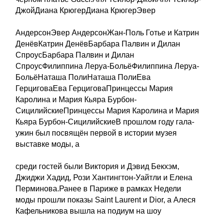
ДжойДиана КрюгерДиана КрюгерЭвер
АндерсонЭвер АндерсонЖан-Поль Готье и Катрин
ДенёвКатрин ДенёвБарбара Палвин и Дилан
СпроусБарбара Палвин и Дилан
СпроусФилиппина Леруа-БольёФилиппина Леруа-
БольёНаташа ПолиНаташа ПолиЕва
ГерциговаЕва ГерциговаПринцессы Мария
Каролина и Мария Кьяра Бурбон-
СицилийскиеПринцессы Мария Каролина и Мария
Кьяра Бурбон-СицилийскиеВ прошлом году гала-
ужин был посвящён первой в истории музея
выставке моды, а
среди гостей были Виктория и Дэвид Бекхэм,
Джиджи Хадид, Рози Хантингтон-Уайтли и Елена
Перминова.Ранее в Париже в рамках Недели
моды прошли показы Saint Laurent и Dior, а Алеся
Кафельникова вышла на подиум на шоу