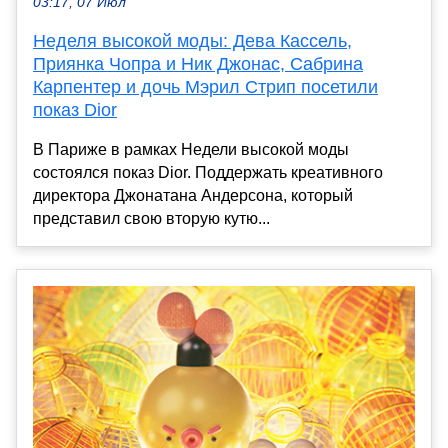
03:17, 07 Июл
Неделя высокой моды: Дева Кассель,
Приянка Чопра и Ник Джонас, Сабрина
Карпентер и дочь Мэрил Стрип посетили
показ Dior
В Париже в рамках Недели высокой моды
состоялся показ Dior. Поддержать креативного
директора Джонатана Андерсона, который
представил свою вторую кутю...