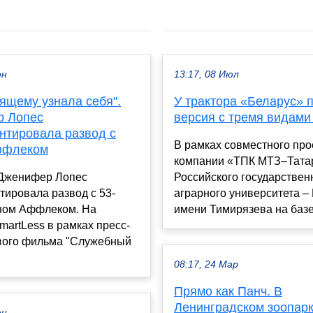
юн
13:17, 08 Июл
ящему узнала себя".
У трактора «Беларус» 
 Лопес
версия с тремя видами
нтировала развод с
В рамках совместного про
ффлеком
компании «ТПК МТЗ–Тата
 Дженифер Лопес
Российского государствен
ировала развод с 53-
аграрного университета 
ном Аффлеком. На
имени Тимирязева на базей
martLess в рамках пресс-
ового фильма "Служебный
08:17, 24 Мар
Прямо как Панч. В
Ленинградском зоопар
юн