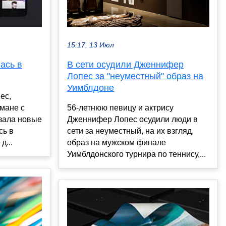
15:17, 13 Июл
В сети осудили Дженнифер
ась в
Лопес за "неуместный" образ на
Уимблдоне
ес,
56-летнюю певицу и актрису
мане с
Дженнифер Лопес осудили люди в
азала новые
сети за неуместный, на их взгляд,
сь в
образ на мужском финале
д...
Уимблдонского турнира по теннису,...