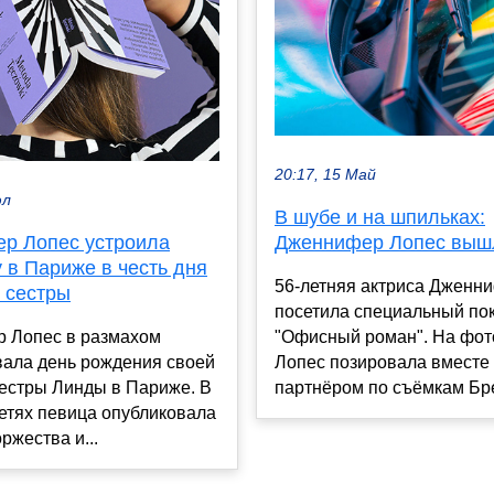
20:17, 15 Май
юл
В шубе и на шпильках:
р Лопес устроила
Дженнифер Лопес вышл
 в Париже в честь дня
56-летняя актриса Дженн
 сестры
посетила специальный по
 Лопес в размахом
"Офисный роман". На фот
вала день рождения своей
Лопес позировала вместе 
естры Линды в Париже. В
партнёром по съёмкам Брет
етях певица опубликовала
ржества и...