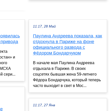
11:17, 28 Май
появилась
Паулина Андреева показала, как
 привода
отдохнула в Париже на фоне
официального развода с
екта
Фёдором Бондарчуком
рстан» и
ного
В начале мая Паулина Андреева
– МСХА
отдыхала в Париже. В своих
 сери...
соцсетях бывшая жена 59-летнего
Фёдора Бондарчука, который теперь
часто выходит в свет в Мос...
11:17, 27 Янв
ке