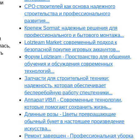
ли
СРО строителей как основа надежного
строительства и профессионального
развития...
Крепеж Sormat: надежные решения для
профессионального и бытового монтажа...
м
Lolzteam Market: современный подход к
лась,
безопасной покупке игровых аккаунтов...
ть
Форум Lolzteam - Пространство для общения,
обучения и обсуждения современных
технологий...
Запчасти для строительной техники:
надежность, которая обеспечивает
бесперебойную работу спецтехники...
Аппарат ИВЛ - Современные технологии,
которые помогают сохранить жизнь...
Длинные розы - Цветы превращающие
обычный букет в настоящее произведение
искусства...
Ремонт завершен - Профессиональная уборка