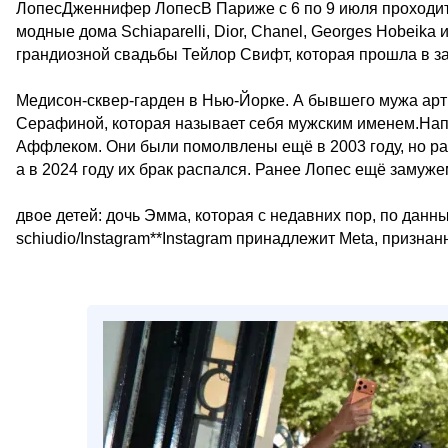
ЛопесДженнифер ЛопесВ Париже с 6 по 9 июля проходит
модные дома Schiaparelli, Dior, Chanel, Georges Hobeik
грандиозной свадьбы Тейлор Свифт, которая прошла в з
Медисон-сквер-гарден в Нью-Йорке. А бывшего мужа арт
Серафиной, которая называет себя мужским именем.На
Аффлеком. Они были помолвлены ещё в 2003 году, но рас
а в 2024 году их брак распался. Ранее Лопес ещё замуже
двое детей: дочь Эмма, которая с недавних пор, по данн
schiudio/Instagram**Instagram принадлежит Meta, призна