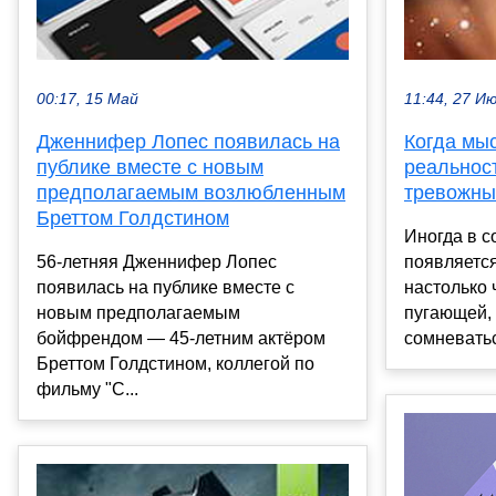
00:17, 15 Май
11:44, 27 И
Дженнифер Лопес появилась на
Когда мы
публике вместе с новым
реальност
предполагаемым возлюбленным
тревожны
Бреттом Голдстином
Иногда в с
56-летняя Дженнифер Лопес
появляется
появилась на публике вместе с
настолько 
новым предполагаемым
пугающей, 
бойфрендом — 45-летним актёром
сомневатьс
Бреттом Голдстином, коллегой по
фильму "С...