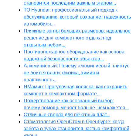
становится последним важным этапом...
ТО Hyundai: профессиональный подход к
обслуживанию, который сохраняет надежность
автомобиля...
Пляжные зонты больших размеров: идеальное
решение для комфортного отдыха под
открытым небом...
Противопожарное оборудование как основа
надежной безопасности объектов...
Алюминиевый: Почему алюминиевый плинтус
не боится влаги: физика, химия и
практичность...
ЯМамин: Прогулочная коляска: как сохранить
комфорт в компактном формате...
Пожертвование как осознанный выбор:
почему помощь меняет больше, чем кажется...
Отличные сверла для печатных плат...
Стоматология ОренСтом в Оренбурге: когда
забота о зубах становится частью комфортной
жизни...