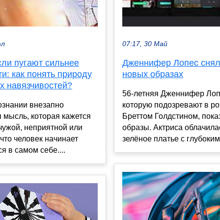
юл
07:17, 30 Май
сли пугают сильнее
Дженнифер Лопес снял
и: как понять природу
новых образах
х навязчивостей?
56-летняя Дженнифер Лоп
ознании внезапно
которую подозревают в ро
 мысль, которая кажется
Бреттом Голдстином, пок
чужой, неприятной или
образы. Актриса облачила
что человек начинает
зелёное платье с глубоким 
я в самом себе....