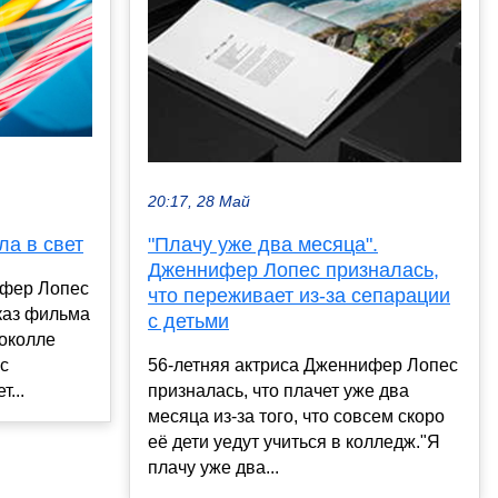
20:17, 28 Май
а в свет
"Плачу уже два месяца".
Дженнифер Лопес призналась,
ифер Лопес
что переживает из-за сепарации
каз фильма
с детьми
околле
с
56-летняя актриса Дженнифер Лопес
...
призналась, что плачет уже два
месяца из-за того, что совсем скоро
её дети уедут учиться в колледж."Я
плачу уже два...