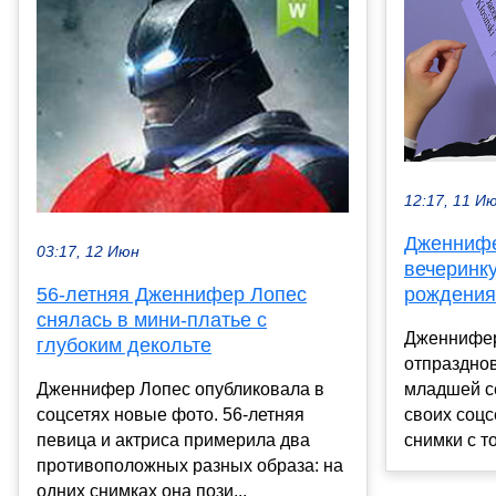
12:17, 11 И
Дженнифе
03:17, 12 Июн
вечеринку
рождения
56-летняя Дженнифер Лопес
снялась в мини-платье с
Дженнифер
глубоким декольте
отпраздно
младшей с
Дженнифер Лопес опубликовала в
своих соцс
соцсетях новые фото. 56-летняя
снимки с то
певица и актриса примерила два
противоположных разных образа: на
одних снимках она пози...