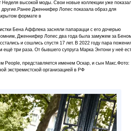
 Неделя высокой моды. Свои новые коллекции уже показа
a и другие.Ранее Дженнифер Лопес показала образ для
акрытом формате в
истки Бена Аффлека засняли папарацци с его дочерью
помним, Дженнифер Лопес два года была замужем за Бено
стались и сошлись спустя 17 лет. В 2022 году пара пожени
м ещё три раза. От бывшего супруга Марка Энтони у неё ес
ым People, представляется именем Оскар, и сын Макс.Фото:
нной экстремистской организацией в РФ