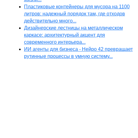
Пластиковые контейнеры для мусора на 1100
литров: надежный порядок там, где отходов
действительно много...
Дизайнерские лестницы на металлическом
каркасе: архитектурный акцент для
современного интерьера...
ИИ агенты для бизнеса - Нейро 42 превращает
рутинные процессы в умную систему...