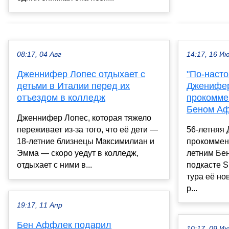
08:17, 04 Авг
14:17, 16 И
Дженнифер Лопес отдыхает с
"По-насто
детьми в Италии перед их
Дженифер
отъездом в колледж
прокомме
Беном А
Дженнифер Лопес, которая тяжело
переживает из-за того, что её дети —
56-летняя
18-летние близнецы Максимилиан и
прокоммент
Эмма — скоро уедут в колледж,
летним Бе
отдыхает с ними в...
подкасте S
тура её н
р...
19:17, 11 Апр
Бен Аффлек подарил
10:17, 09 И