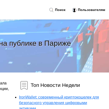
Поиск
Пользователям
на публике в Париже
вала
Топ Новости Недели
нции,
IronWallet: современный криптокошелек для
безопасного управления цифровыми
активами...