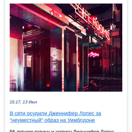
15:17, 13 Июл
В сети осудили Дженнифер Лопес за
"неуместный" образ на Уимблдоне
56-летнюю певицу и актрису Дженнифер Лопес