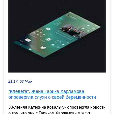
21:17, 03 Мар
"Клевета". Жена Гарика Харламова
опровергла слухи о своей беременности
33-летняя Катерина Ковальчук опровергла новости
о том, что они с Гариком Харламовым ждут