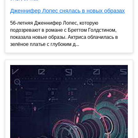
Дженнифер Лопес снялась в новых образах
56-летняя Дженнифер Лопес, которую
подозревают в романе с Бреттом Голдстином,
показала новые образы. Актриса облачилась в
зелёное платье с глубоким д...