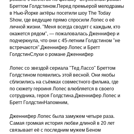
Бреттом Голдстином.Перед премьерой мелодрамы
в Нью-Йорке актёры посетили шоу The Today
Show, где ведущие прямо спросили Лопес о её
личной жизни. "Меня всегда сводят с каждым, кто
окажется рядом", — пожаловалась Дженнифер и
подчеркнула, что они с 45-летним Голдстином "не
встречаются".Дженнифер Лопес и Бретт
ГолдстинСлухи о романе Дженнифер
Лопес со звездой сериала "Тед Лассо" Бреттом
Голдстином появились этой весной. Они якобы
сблизились на съёмках совместного фильма, где
по сюжету героиня Лопес влюбляется в своего
сотрудника, героя Голдстина.Дженнифер Лопес и
Бретт ГолдстинНапомним,
Дженнифер Лопес была замужем четыре раза.
Самая громкая история любви длиной в 20 лет
связывает её с последним мужем Беном