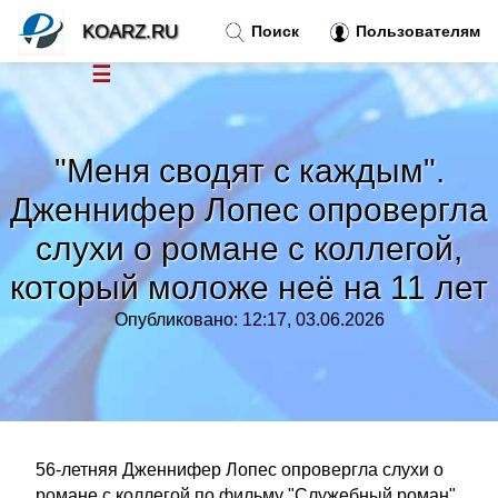
KOARZ.RU
Поиск
Пользователям
☰
Новости
»
"Меня сводят с каждым".
Тренды новостей
»
Дженнифер Лопес опровергла
слухи о романе с коллегой,
Рубрики
»
который моложе неё на 11 лет
Правила
»
Опубликовано: 12:17, 03.06.2026
Контакт
»
56-летняя Дженнифер Лопес опровергла слухи о
романе с коллегой по фильму "Служебный роман"