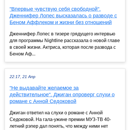
"Впервые чувствую себя свободной".
Дженнифер Лопес высказалась о разводе с
Беном Аффлеком и жизни без отношений
Дженнифер Лопес в тизере грядущего интервью
для программы Nightline рассказала о новой главе
в своей жизни. Актриса, которая после развода с
Беном Аф...
22:17, 21 Апр
"Не выдавайте желаемое за
действительное". Джиган опроверг слухи о
романе с Анной Седоковой
Джиган ответил на слухи о романе с Анной
Седоковой. На гала-ужине премии МУЗ-ТВ 40-
летний рэпер дал понять, что между ними нет