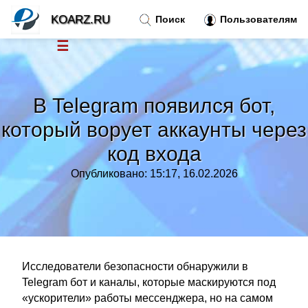
KOARZ.RU
Поиск
Пользователям
☰
Новости
»
В Telegram появился бот,
Тренды новостей
»
который ворует аккаунты через
код входа
Рубрики
»
Опубликовано: 15:17, 16.02.2026
Правила
»
Контакт
»
Исследователи безопасности обнаружили в
Telegram бот и каналы, которые маскируются под
«ускорители» работы мессенджера, но на самом