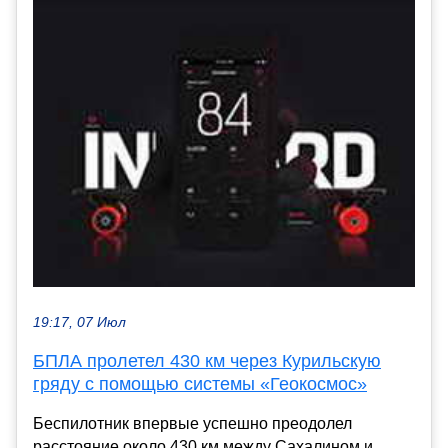
19:17, 07 Июл
БПЛА пролетел 430 км через Курильскую
гряду c помощью системы «Геокосмос»
Беспилотник впервые успешно преодолел
расстояние около 430 км между Сахалином и