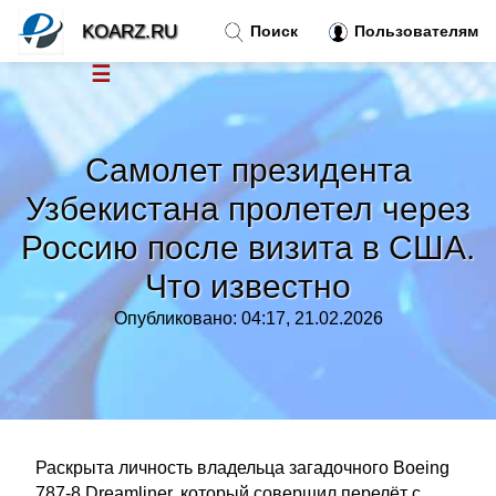
KOARZ.RU
Поиск
Пользователям
☰
Новости
»
Самолет президента
Тренды новостей
»
Узбекистана пролетел через
Россию после визита в США.
Рубрики
»
Что известно
Правила
»
Опубликовано: 04:17, 21.02.2026
Контакт
»
Раскрыта личность владельца загадочного Boeing
787-8 Dreamliner, который совершил перелёт с