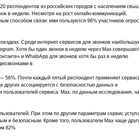
020 респондентов из российских городов с населением свы
нок в неделю. Несмотря на рост онлайн-коммуникаций,
ным способом связи: ими пользуются 96% участников опрос
поездках. Среди интернет-сервисов для звонков наибольшу
legram. Хотя бы один звонок в неделю через Max совершаю
нтакте» и WhatsApp для звонков хотя бы раз в неделю
диозвонками в
— 56%. Почти каждый пятый респондент применяет сервис
е других ассоциируется с безопасностью данных и
и пользователей сервиса. Max, по данным исследования, ч
льзователей. При этом по другим параметрам сервис уступ
ым и безопасным. Кроме того, пользователи Max чаще друг
лом 82%