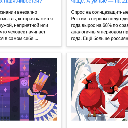
х навязчивостей?
чаще. А умные — на 2
ознании внезапно
Спрос на солнцезащитные
 мысль, которая кажется
России в первом полугоди
чужой, неприятной или
года вырос на 68% по сра
что человек начинает
аналогичным периодом п
я в самом себе....
года. Ещё больше россиян.