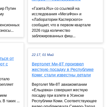
ир Путин
«Газета.Ru» со ссылкой на
ому
исследования «МегаФон» и
«Лаборатории Касперского»
пенсионных
сообщает, что в первом квартале
зносы...
2026 года количество
заблокированных фиш...
22:17, 01 Май
ться от
ют с
Вертолет Ми-8Т произвел
жесткую посадку в Республике
Коми: стали известны детали
отало
крепляет
Вертолет Ми-8Т авиакомпании
«Ельцовка» совершил жесткую
нием
посадку при взлете в Усинске
 В таких ...
Республики Коми. Соответствующее
видео опубликовала Северо-Запад...