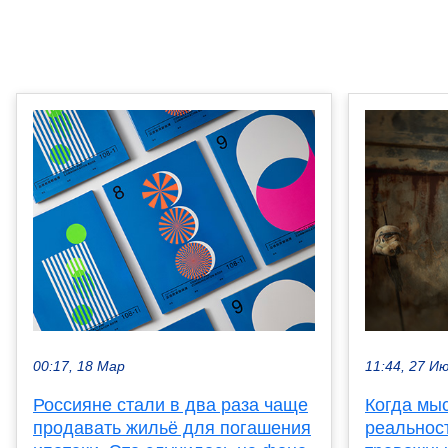
00:17, 18 Мар
11:44, 27 И
Россияне стали в два раза чаще
Когда мы
продавать жильё для погашения
реальност