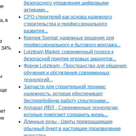
безопасного управления цифровыми
ше
активами...
СРО строителей как основа надежного
а, в
строительства и профессионального
развития...
Крепеж Sormat: надежные решения для
ю
профессионального и бытового монтажа...
т 34%
Lolzteam Market: современный подход к
безопасной покупке игровых аккаунтов...
Форум Lolzteam - Пространство для общения,
обучения и обсуждения современных
ы
технологий...
Запчасти для строительной техники:
аще
надежность, которая обеспечивает
бесперебойную работу спецтехники...
Аппарат ИВЛ - Современные технологии,
ает
которые помогают сохранить жизнь...
их
Длинные розы - Цветы превращающие
обычный букет в настоящее произведение
искусства...