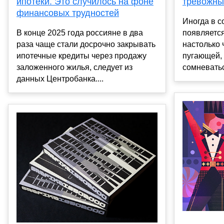
ипотеки. Это случилось на фоне
тревожны
финансовых трудностей
Иногда в с
В конце 2025 года россияне в два
появляется
раза чаще стали досрочно закрывать
настолько 
ипотечные кредиты через продажу
пугающей, 
заложенного жилья, следует из
сомневатьс
данных Центробанка....