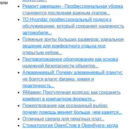
тели
Ремонт завершен - Профессиональная уборка
становится последним важным этапом...
ТО Hyundai: профессиональный подход к
обслуживанию, который сохраняет надежность
автомобиля...
Пляжные зонты больших размеров: идеальное
решение для комфортного отдыха под
открытым небом...
Противопожарное оборудование как основа
надежной безопасности объектов...
Алюминиевый: Почему алюминиевый плинтус
не боится влаги: физика, химия и
практичность...
ЯМамин: Прогулочная коляска: как сохранить
комфорт в компактном формате...
Пожертвование как осознанный выбор:
почему помощь меняет больше, чем кажется...
Отличные сверла для печатных плат...
Стоматология ОренСтом в Оренбурге: когда