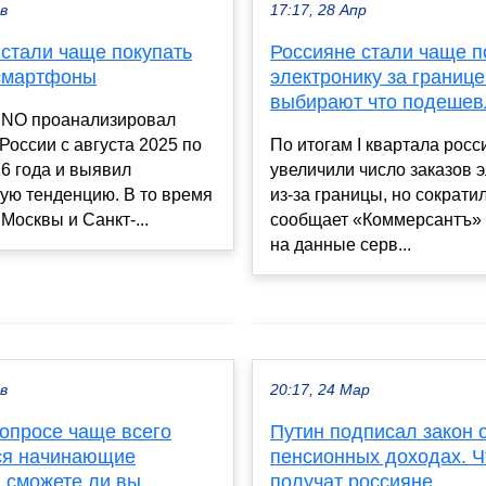
ев
17:17, 28 Апр
 стали чаще покупать
Россияне стали чаще п
смартфоны
электронику за границ
выбирают что подешев
NO проанализировал
России с августа 2025 по
По итогам I квартала росс
6 года и выявил
увеличили число заказов 
ую тенденцию. В то время
из-за границы, но сократи
 Москвы и Санкт-...
сообщает «Коммерсантъ» 
на данные серв...
ев
20:17, 24 Мар
вопросе чаще всего
Путин подписал закон 
ся начинающие
пенсионных доходах. Ч
: сможете ли вы
получат россияне