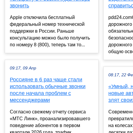
звонить
справить
Apple отключила бесплатный
pdd24.com
федеральный номер технической
дорожного
поддержки в России. Раньше
обязатель
консультацию можно было получить
безопаснос
по номеру 8 (800), теперь там то...
дорожного
общую осве
09:17, 09 Апр
08:17, 22 Ф
Россияне в 6 раз чаще стали
использовать обычные звонки
«Умный, н
после начала проблем с
новые ав
мессенджерами
злят сво
Согласно свежему отчету сервиса
Современн
«МТС Линк», проанализировавшего
превратил
поведение абонентов в первом
на колесах
квартале 2026 года, трафик
десятки да