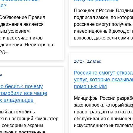
ся?
Президент России Владим
Соблюдение Правил
подписал закон, по котор
 движения является
россияне смогут получать
ным условием
инвестиционный доход с 
ти всех участников
взносов, даже если сами в
 движения. Несмотря на
д...
18:17, 12 Мар
Россияне смогут отказа
ев
услуг, которые оказыва
о бесит»: почему
помощью ИИ
томобили все чаще
Минцифры России разраб
их владельцев
законопроект, который за
ый автомобиль
право граждан на отказ от
ся в настоящий компьютер
обслуживания с примене
: сенсорные экраны,
искусственного интеллекта.
тчиков и постоянные