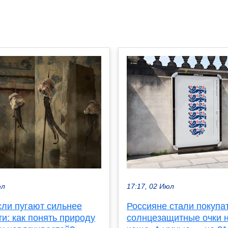
юл
17:17, 02 Июл
сли пугают сильнее
Россияне стали покупа
и: как понять природу
солнцезащитные очки 