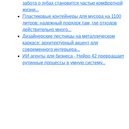
забота о зубах становится частью комфортной
жизни...
Пластиковые контейнеры для мусора на 1100
литров: надежный порядок там, где отходов
действительно много...
Дизайнерские лестницы на металлическом
каркасе: архитектурный акцент для
современного интерьера...
ИИ агенты для бизнеса - Нейро 42 превращает
рутинные процессы в умную систему...