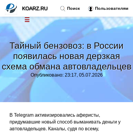
KOARZ.RU
Поиск
Пользователям
☰
Новости
»
Тайный бензовоз: в России
Тренды новостей
»
появилась новая дерзкая
схема обмана автовладельцев
Рубрики
»
Опубликовано: 23:17, 05.07.2026
Правила
»
Контакт
»
В Telegram активизировались аферисты,
придумавшие новый способ выманивать деньги у
автовладельцев. Каналы, судя по всему,