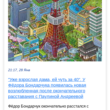
21:17, 28 Янв
"Уже взрослая дама, ей чуть за 40". У
Фёдора Бондарчука появилась новая
возлюбленная после окончательного
расставания с Паулиной Андреевой
Фёдор Бондарчук окончательно расстался с