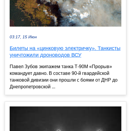
03:17, 15 Июн
Билеты на «цинковую электричку». Танкисты
уничтожили дроноводов ВСУ
Павел Зубов экипажем танка Т-90М «Прорыв»
командует давно. В составе 90-й гвардейской
танковой дивизии они прошли с боями от ДНР до
Днепропетровской ...