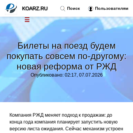
KOARZ.RU
Поиск
Пользователям
☰
Новости
»
Билеты на поезд будем
Тренды новостей
»
покупать совсем по-другому:
новая реформа от РЖД
Рубрики
»
Опубликовано: 02:17, 07.07.2026
Правила
»
Контакт
»
Компания РЖД меняет подход к продажам: до
конца года компания планирует запустить новую
версию листа ожидания. Сейчас механизм устроен