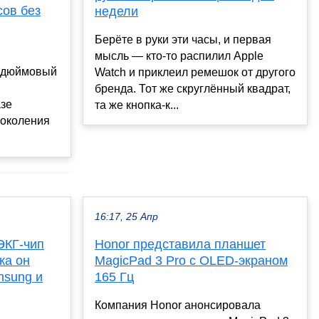
сов без
недели
Берёте в руки эти часы, и первая
мысль — кто-то распилил Apple
-дюймовый
Watch и приклеил ремешок от другого
бренда. Тот же скруглённый квадрат,
азе
та же кнопка-к...
поколения
16:17, 25 Апр
ЭКГ-чип
Honor представила планшет
ка он
MagicPad 3 Pro с OLED-экраном
msung и
165 Гц
Компания Honor анонсировала