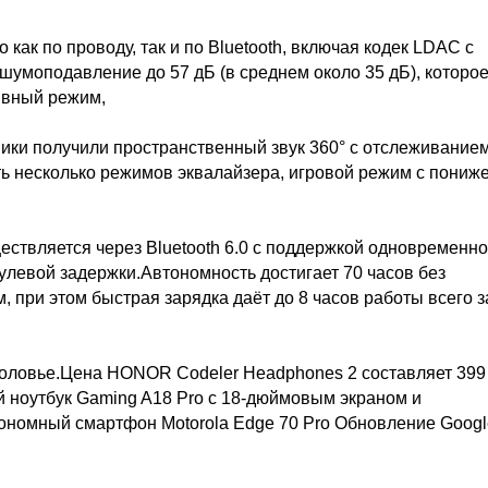
как по проводу, так и по Bluetooth, включая кодек LDAC с
 шумоподавление до 57 дБ (в среднем около 35 дБ), которо
ивный режим,
ки получили пространственный звук 360° с отслеживание
ть несколько режимов эквалайзера, игровой режим с пониж
ествляется через Bluetooth 6.0 с поддержкой одновременн
нулевой задержки.Автономность достигает 70 часов без
при этом быстрая зарядка даёт до 8 часов работы всего з
головье.Цена HONOR Codeler Headphones 2 составляет 399
ой ноутбук Gaming A18 Pro c 18-дюймовым экраном и
номный смартфон Motorola Edge 70 Pro Обновление Googl