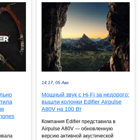
14:17, 05 Авг
льно
Мощный звук с Hi-Fi за недорого:
стила
вышли колонки Edifier Airpulse
ые
A80V на 100 Вт
hones
Компания Edifier представила в
Airpulse A80V — обновленную
овала
версию активной акустической