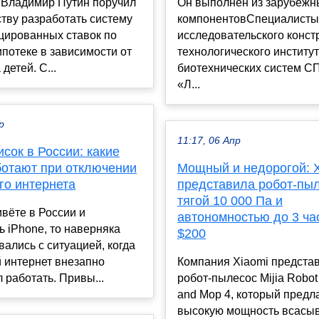
 Владимир Путин поручил
Он выполнен из зарубежн
тву разработать систему
компонентовСпециалисты
ированных ставок по
исследовательского конст
потеке в зависимости от
технологического институ
детей. С...
биотехнических систем 
«Л...
р
11:17, 06 Апр
сок в России: какие
ботают при отключении
Мощный и недорогой: X
го интернета
представила робот-пыл
тягой 10 000 Па и
вёте в России и
автономностью до 3 ча
ь iPhone, то наверняка
$200
вались с ситуацией, когда
 интернет внезапно
Компания Xiaomi предста
 работать. Привы...
робот-пылесос Mijia Robo
and Mop 4, который предл
высокую мощность всасы