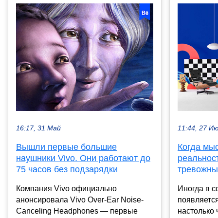
16:17, 31 Май
11:44, 27 И
Вышли первые большие
Когда мы
наушники Vivo. Они работают до
реальност
75 часов без подзарядки
тревожны
Компания Vivo официально
Иногда в с
анонсировала Vivo Over-Ear Noise-
появляется
Canceling Headphones — первые
настолько 