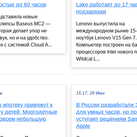
остью до 60 часов
Lake работает до 17 ча
подзарядки
едставила новые
клипсы Baseus MC2 —
Lenovo выпустила на
торая делает упор не
международном рынке 15
вук, но и на удобство.
ноутбук Lenovo V15 Gen 7.
я с системой Cloud A...
Компьютер построен на б
процессоров Intel нового 
Wildcat L...
ев
15:17, 29 Июн
 ипотеку привяжут к
В России разработали 
ву детей. Многодетные
для умных часов, но по
совсем небольшую
уступает решениям Sa
Apple