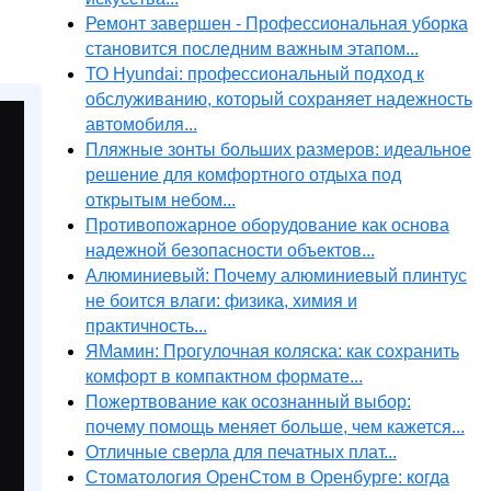
Ремонт завершен - Профессиональная уборка
становится последним важным этапом...
ТО Hyundai: профессиональный подход к
обслуживанию, который сохраняет надежность
автомобиля...
Пляжные зонты больших размеров: идеальное
решение для комфортного отдыха под
открытым небом...
Противопожарное оборудование как основа
надежной безопасности объектов...
Алюминиевый: Почему алюминиевый плинтус
не боится влаги: физика, химия и
практичность...
ЯМамин: Прогулочная коляска: как сохранить
комфорт в компактном формате...
Пожертвование как осознанный выбор:
почему помощь меняет больше, чем кажется...
Отличные сверла для печатных плат...
Стоматология ОренСтом в Оренбурге: когда