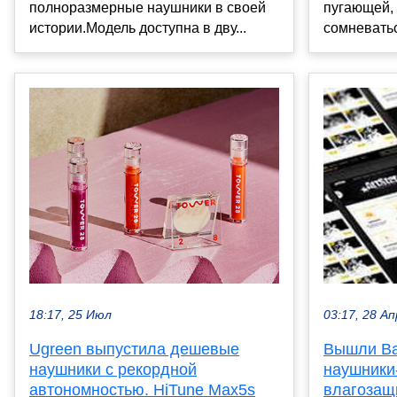
полноразмерные наушники в своей
пугающей, 
истории.Модель доступна в дву...
сомневатьс
18:17, 25 Июл
03:17, 28 Ап
Ugreen выпустила дешевые
Вышли B
наушники с рекордной
наушники
автономностью. HiTune Max5s
влагозащ