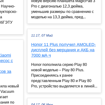
ых
новую версию планшета MagicPad 3
 Научно-
Pro с диагональю 12,3 дюйма,
рукторско-
уменьшив размеры по сравнению с
та
моделью на 13,3 дюйма, пред...
СПбГЭТУ
11:17, 07 Май
Honor 11 Plus получил AMOLED-
дисплей без мерцания и АКБ на
iaomi
7000 мА·ч
есос с
Honor пополнила серию Play 80
новой моделью – Play 80 Plus.
сов за
Присоединяясь к ранее
представленным Play 80 и Play 80
вила новый
Pro, устройство выделяется в линей...
t Vacuum
агает
вания по
04:17, 06 Июн