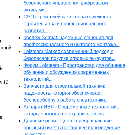
безопасного управления цифровыми
активами...
СРО строителей как основа надежного
е
строительства и профессионального
развития...
Крепеж Sormat: надежные решения для
м
профессионального и бытового монтажа...
енной
Lolzteam Market: современный подход к
безопасной покупке игровых аккаунтов...
Форум Lolzteam - Пространство для общения,
ой
обучения и обсуждения современных
технологий...
а 10
Запчасти для строительной техники:
надежность, которая обеспечивает
бесперебойную работу спецтехники...
Аппарат ИВЛ - Современные технологии,
которые помогают сохранить жизнь...
e
Длинные розы - Цветы превращающие
обычный букет в настоящее произведение
искусства...