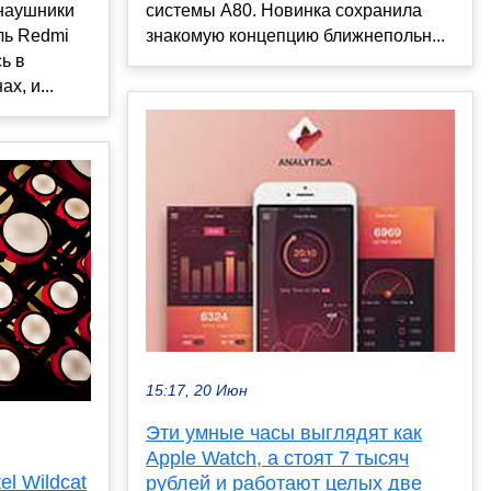
наушники
системы A80. Новинка сохранила
ль Redmi
знакомую концепцию ближнепольн...
ь в
х, и...
15:17, 20 Июн
Эти умные часы выглядят как
Apple Watch, а стоят 7 тысяч
el Wildcat
рублей и работают целых две