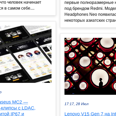
что человек начинает
первые полноразмерные 
я в самом себе....
под брендом Redmi. Моде
Headphones Neo появилас
некоторых азиатских страна
р
aseus MC2 —
17:17, 28 Июл
-клипсы с LDAC,
итой IP67 и
Lenovo V15 Gen 7 на Int