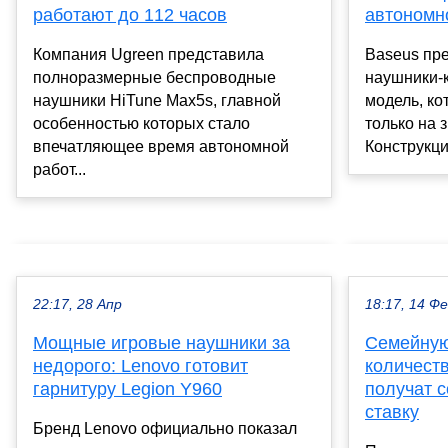
работают до 112 часов
автономн
Компания Ugreen представила
Baseus пр
полноразмерные беспроводные
наушники-
наушники HiTune Max5s, главной
модель, ко
особенностью которых стало
только на з
впечатляющее время автономной
Конструкци
работ...
22:17, 28 Апр
18:17, 14 Ф
Мощные игровые наушники за
Семейную
недорого: Lenovo готовит
количест
гарнитуру Legion Y960
получат 
ставку
Бренд Lenovo официально показал