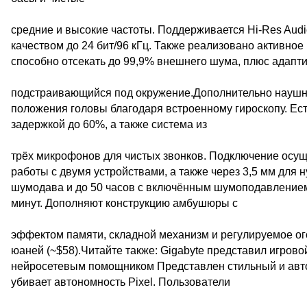
средние и высокие частоты. Поддерживается Hi-Res Audio 
качеством до 24 бит/96 кГц. Также реализовано активное
способно отсекать до 99,9% внешнего шума, плюс адапт
подстраивающийся под окружение.Дополнительно наушни
положения головы благодаря встроенному гироскопу. Ес
задержкой до 60%, а также система из
трёх микрофонов для чистых звонков. Подключение осущ
работы с двумя устройствами, а также через 3,5 мм для 
шумодава и до 50 часов с включённым шумоподавлением, 
минут. Дополняют конструкцию амбушюры с
эффектом памяти, складной механизм и регулируемое о
юаней (~$58).Читайте также: Gigabyte представил игров
нейросетевым помощником Представлен стильный и авто
убивает автономность Pixel. Пользователи