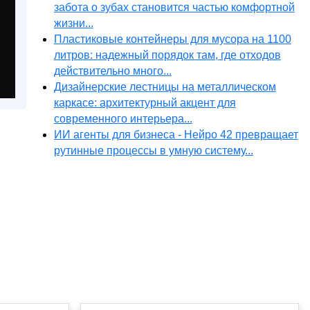
забота о зубах становится частью комфортной
жизни...
Пластиковые контейнеры для мусора на 1100
литров: надежный порядок там, где отходов
действительно много...
Дизайнерские лестницы на металлическом
каркасе: архитектурный акцент для
современного интерьера...
ИИ агенты для бизнеса - Нейро 42 превращает
рутинные процессы в умную систему...