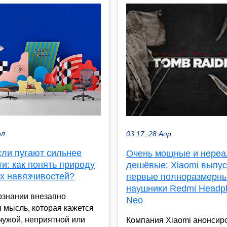
юл
03:17, 28 Апр
сли пугают сильнее
Очень мощные и нереа
и: как понять природу
дешёвые: Xiaomi выпу
х навязчивостей?
первые полноразмерн
наушники Redmi Headp
ознании внезапно
Neo
 мысль, которая кажется
чужой, неприятной или
Компания Xiaomi анонсир