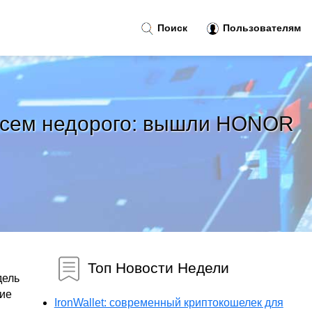
Поиск
Пользователям
совсем недорого: вышли HONOR
Топ Новости Недели
дель
кие
IronWallet: современный криптокошелек для