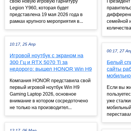
свою новую игровую гарнитуру
Президент
Legion Y960, которая будет
правительс
представлена 19 мая 2026 года в
дифференц
рамках крупного мероприятия в...
семейной и
количества 
10:17, 25 Апр
00:17, 27 Ап
Игровой ноутбук с экраном на
300 Гц и RTX 5070 Ti за
Белый спи
недорого: вышел HONOR Win H9
сайты ра
мобильно
Компания HONOR представила свой
первый игровой ноутбук Win H9
Если вы жи
Gaming Laptop 2026, основное
пользуетес
внимание в котором сосредоточено
уже сталки
не только на производител...
мобильный
переставал
12:17, 06 Мар