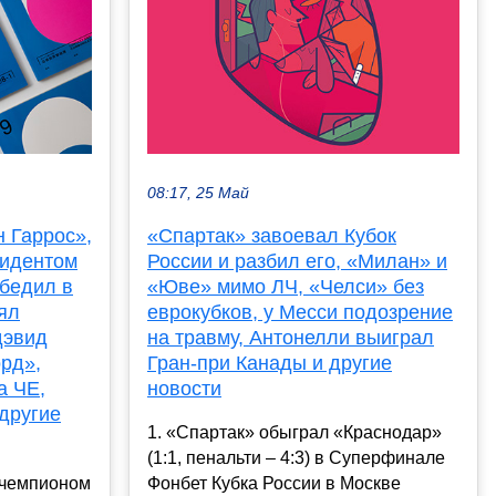
08:17, 25 Май
 Гаррос»,
«Спартак» завоевал Кубок
зидентом
России и разбил его, «Милан» и
бедил в
«Юве» мимо ЛЧ, «Челси» без
ял
еврокубков, у Месси подозрение
дэвид
на травму, Антонелли выиграл
рд»,
Гран-при Канады и другие
а ЧЕ,
новости
другие
1. «Спартак» обыграл «Краснодар»
(1:1, пенальти – 4:3) в Суперфинале
 чемпионом
Фонбет Кубка России в Москве