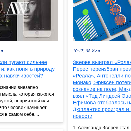
10:17, 08 Июн
юл
Зверев выиграл «Ролан
сли пугают сильнее
Перес переизбран пре
и: как понять природу
«Реала», Антонелли по
х навязчивостей?
Монако, Эриксен потер
ознании внезапно
сознание на поле, Мак
 мысль, которая кажется
взял «Тед Линдсей Эво
чужой, неприятной или
Ефимова отобралась н
что человек начинает
Дюплантис проиграл и 
я в самом себе....
новости
1. Александр Зверев стал