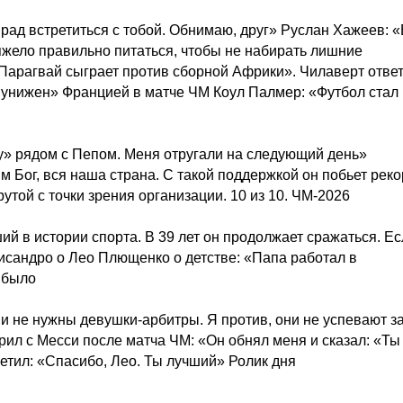
 рад встретиться с тобой. Обнимаю, друг» Руслан Хажеев: 
яжело правильно питаться, чтобы не набирать лишние
«Парагвай сыграет против сборной Африки». Чилаверт отве
и унижен» Францией в матче ЧМ Коул Палмер: «Футбол стал
гу» рядом с Пепом. Меня отругали на следующий день»
 Бог, вся наша страна. С такой поддержкой он побьет реко
утой с точки зрения организации. 10 из 10. ЧМ-2026
ший в истории спорта. В 39 лет он продолжает сражаться. Е
Лисандро о Лео Плющенко о детстве: «Папа работал в
 было
ии не нужны девушки-арбитры. Я против, они не успевают з
ил с Месси после матча ЧМ: «Он обнял меня и сказал: «Ты
ветил: «Спасибо, Лео. Ты лучший» Ролик дня