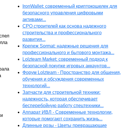
IronWallet: современный криптокошелек для
безопасного управления цифровыми
активами...
СРО строителей как основа надежного
строительства и профессионального
спел
развития...
елла
Крепеж Sormat: надежные решения для
профессионального и бытового монтажа...
Lolzteam Market: современный подход к
безопасной покупке игровых аккаунтов...
рала
Форум Lolzteam - Пространство для общения,
а
обучения и обсуждения современных
технологий...
Запчасти для строительной техники:
надежность, которая обеспечивает
бесперебойную работу спецтехники...
Аппарат ИВЛ - Современные технологии,
ти
которые помогают сохранить жизнь...
Длинные розы - Цветы превращающие