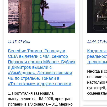
11:17, 07 Июл
11:44, 27 И
Бенефис Трампа, Роналду и
Когда мы
США вылетели с ЧМ, сенатор
реальност
Парагвая против Мбаппе, Бублик
тревожны
и Димитров выбыли с
Иногда в с
«Уимблдона», Эстонию лишили
появляется
ЧЕ по стрельбе, Тонали в
настолько 
«Тоттенхэме» и другие новости
пугающей, 
1. Португалия завершила
сомневатьс
выступление на ЧМ-2026, проиграв
Испании в 1/8 финала – 0:1. Мерино