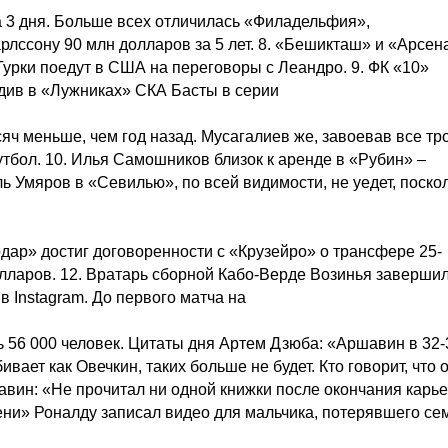
а 3 дня. Больше всех отличилась «Филадельфия»,
ссону 90 млн долларов за 5 лет. 8. «Бешикташ» и «Арсен
Турки поедут в США на переговоры с Леандро. 9. ФК «10»
див в «Лужниках» СКА Басты в серии
сяч меньше, чем год назад. Мусагалиев же, завоевав все т
тбол. 10. Илья Самошников близок к аренде в «Рубин» –
ь Умяров в «Севилью», по всей видимости, не уедет, поско
одар» достиг договоренности с «Крузейро» о трансфере 25-
олларов. 12. Вратарь сборной Кабо-Верде Возинья заверши
 Instagram. До первого матча на
 56 000 человек. Цитаты дня Артем Дзюба: «Аршавин в 32-
ивает как Овечкин, таких больше не будет. Кто говорит, что 
авин: «Не прочитал ни одной книжки после окончания карь
ни» Роналду записал видео для мальчика, потерявшего се