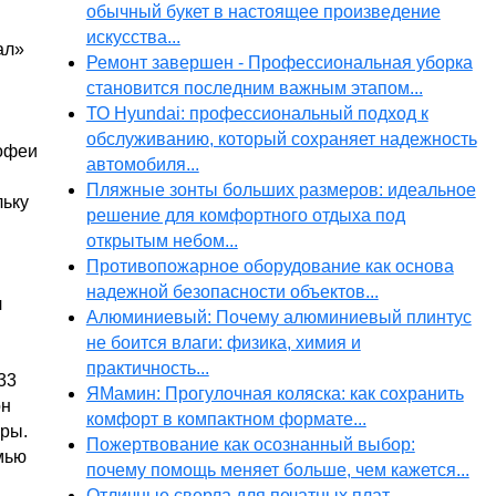
обычный букет в настоящее произведение
искусства...
ал»
Ремонт завершен - Профессиональная уборка
становится последним важным этапом...
ТО Hyundai: профессиональный подход к
обслуживанию, который сохраняет надежность
рофеи
автомобиля...
Пляжные зонты больших размеров: идеальное
льку
решение для комфортного отдыха под
открытым небом...
Противопожарное оборудование как основа
надежной безопасности объектов...
л
Алюминиевый: Почему алюминиевый плинтус
не боится влаги: физика, химия и
практичность...
33
ЯМамин: Прогулочная коляска: как сохранить
он
комфорт в компактном формате...
еры.
Пожертвование как осознанный выбор:
мью
почему помощь меняет больше, чем кажется...
Отличные сверла для печатных плат...