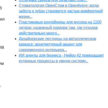
Стоматология ОренСтом в Оренбурге: когда
«В
забота о зубах становится частью комфортной
жизни...
тил
Пластиковые контейнеры для мусора на 1100
литров: надежный порядок там, где отходов
действительно много...
Дизайнерские лестницы на металлическом
каркасе: архитектурный акцент для
рд
современного интерьера...
ИИ агенты для бизнеса - Нейро 42 превращает
рутинные процессы в умную систему...
сли
а