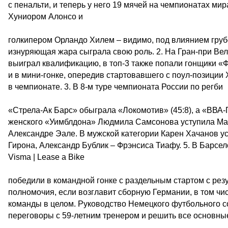
с пенальти, и теперь у него 19 мячей на чемпионатах мир
Хуниором Алонсо и
голкипером Орландо Хилем – видимо, под влиянием грубо
изнуряющая жара сыграла свою роль. 2. На Гран-при В
выиграл квалификацию, в топ-3 также попали гонщики «
и в мини-гонке, опередив стартовавшего с поул-позиции
в чемпионате. 3. В 8-м туре чемпионата России по регби
«Стрела-Ак Барс» обыграла «Локомотив» (45:8), а «ВВА-П
женского «Уимблдона» Людмила Самсонова уступила Мар
Александре Эале. В мужской категории Карен Хачанов у
Гирона, Александр Бублик – Фрэнсиса Тиафу. 5. В Барсе
Visma | Lease a Bike
победили в командной гонке с раздельным стартом с резу
полномочия, если возглавит сборную Германии, в том чис
команды в целом. Руководство Немецкого футбольного 
переговоры с 59-летним тренером и решить все основные