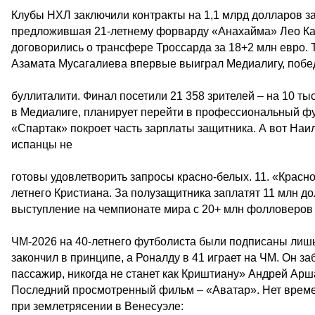
Клубы НХЛ заключили контракты на 1,1 млрд долларов з
предложившая 21-летнему форварду «Анахайма» Лео Карл
договорились о трансфере Троссарда за 18+2 млн евро. 
Азамата Мусагалиева впервые выиграл Медиалигу, побе
буллиталити. Финал посетили 21 358 зрителей – на 10 ты
в Медиалиге, планирует перейти в профессиональный фу
«Спартак» покроет часть зарплаты защитника. А вот Наил
испанцы не
готовы удовлетворить запросы красно-белых. 11. «Красн
летнего Кристиана. За полузащитника заплатят 11 млн д
выступление на чемпионате мира с 20+ млн фолловеров в
ЧМ-2026 на 40-летнего футболиста были подписаны лишь
закончил в принципе, а Роналду в 41 играет на ЧМ. Он заб
пассажир, никогда не станет как Криштиану» Андрей Арш
Последний просмотренный фильм – «Аватар». Нет време
при землетрясении в Венесуэле: