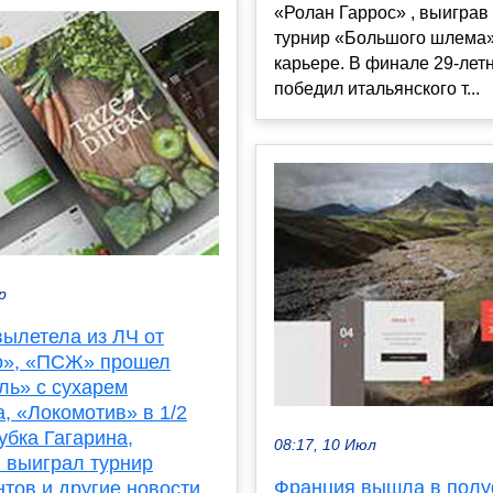
«Ролан Гаррос» , выиграв
турнир «Большого шлема»
карьере. В финале 29-лет
победил итальянского т...
р
вылетела из ЛЧ от
о», «ПСЖ» прошел
ль» с сухарем
, «Локомотив» в 1/2
убка Гагарина,
08:17, 10 Июл
 выиграл турнир
Франция вышла в полу
тов и другие новости