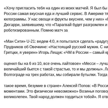
«Хочу пригласить тебя на один из моих матчей. Я был бы
России самая вкусная еда и лучший сервис. В Америке т
килограммы. У нас овощи и фрукты вкуснее, чем у них» 
Дюгарри, заявившему, что «Парагвай будет разгромлен 
роботизированным. Помню матч за
«Ман Сити» U-21: ведем 4:0, я попытался сделать «раду
Прудников об Овечкине: «Настоящий русский мужик. С ним
Гретцки, я уверен» Игорь Лещук: «ЧМ в России – самый кр
оценил бы на 6 из 10, все очень лайтовое» «Месси – луч
величайший бьется с такой страстью, то и мы должны». 
Волгограде на трех работах, мы собирали бутылки. Тогда
такое время, безумие в стране» Алексей Попов: «В Росс
моментами. Это физически невозможно» Возинья поговор
великолепен. Твой народ должен гордиться тобой». Я от