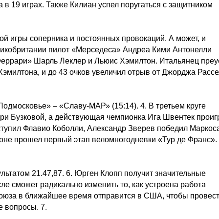
а в 19 играх. Также Килиан успел поругаться с защитником
й игры соперника и постоянных провокаций. А может, и
еликобритании пилот «Мерседеса» Андреа Кими Антонелли
Феррари» Шарль Леклер и Льюис Хэмилтон. Итальянец преу
 Хэмилтона, и до 43 очков увеличил отрыв от Джорджа Расс
одмосковье» – «Славу-МАР» (15:14). 4. В третьем круге
и Бузковой, а действующая чемпионка Ига Швентек проиг
ступил Флавио Коболли, Александр Зверев победил Маркос
лоне прошел первый этап веломногодневки «Тур де Франс».
льтатом 21.47,87. 6. Юрген Клопп получит значительные
ле сможет радикально изменить то, как устроена работа
союза в ближайшее время отправится в США, чтобы провес
 вопросы. 7.