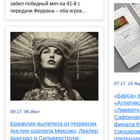
забил победный мяч на 91-й с
передачи Феррана – оба игрок...
07:17, 15 Ап
«Барса» 
«Атлетик
«Ливерпу
09:17, 06 Июл
Сафонова
Бразилия вылетела от Норвегии,
финала К
Англия одолела Мексику, Леклер
Синдаров
выиграл в Сильверстоуне,
претенден