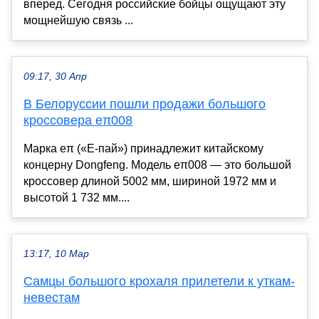
вперед. Сегодня российские бойцы ощущают эту
мощнейшую связь ...
09:17, 30 Апр
В Белоруссии пошли продажи большого
кроссовера eπ008
Марка eπ («Е-пай») принадлежит китайскому
концерну Dongfeng. Модель eπ008 — это большой
кроссовер длиной 5002 мм, шириной 1972 мм и
высотой 1 732 мм....
13:17, 10 Мар
Самцы большого крохаля прилетели к уткам-
невестам