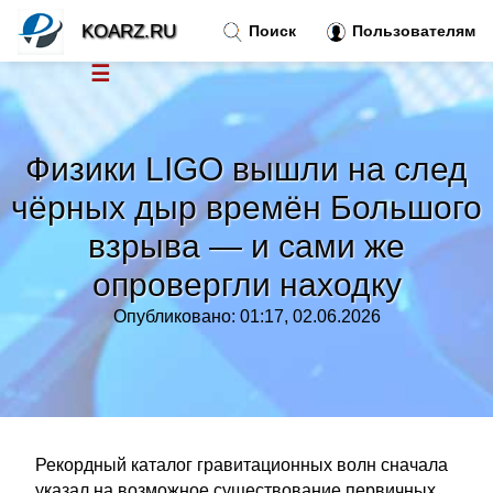
KOARZ.RU
Поиск
Пользователям
☰
Новости
»
Физики LIGO вышли на след
Тренды новостей
»
чёрных дыр времён Большого
взрыва — и сами же
Рубрики
»
опровергли находку
Правила
»
Опубликовано: 01:17, 02.06.2026
Контакт
»
Рекордный каталог гравитационных волн сначала
указал на возможное существование первичных