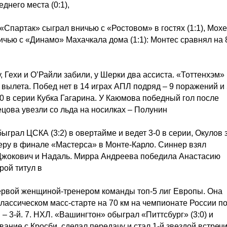
днего места (0:1),
«Спартак» сыграл вничью с «Ростовом» в гостях (1:1), Мохе
чью с «Динамо» Махачкала дома (1:1): Монтес сравнял на 8
, Гехи и О’Райли забили, у Шерки два ассиста. «Тоттенхэм»
 вылета. Побед нет в 14 играх АПЛ подряд – 9 поражений и
-0 в серии Кубка Гагарина. У Каюмова победный гол после
ецова увезли со льда на носилках – Полунин
грал ЦСКА (3:2) в овертайме и ведет 3-0 в серии, Окулов 
еру в финале «Мастерса» в Монте-Карло. Синнер взял
 Джокович и Надаль. Мирра Андреева победила Анастасию
рой титул в
первой женщиной-тренером команды топ-5 лиг Европы. Она
лассическом масс-старте на 70 км на чемпионате России п
– 3-й. 7. НХЛ. «Вашингтон» обыграл «Питтсбург» (3:0) и
ние с Кросби, сделал передачу и стал 1-й звездой встречи