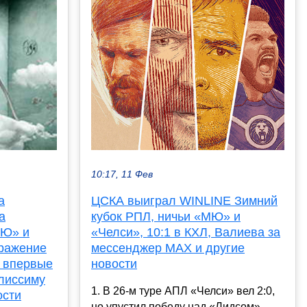
10:17, 11 Фев
ЦСКА выиграл WINLINE Зимний
а
кубок РПЛ, ничьи «МЮ» и
а
«Челси», 10:1 в КХЛ, Валиева за
МЮ» и
мессенджер МАХ и другие
оражение
новости
 впервые
лиссиму
1. В 26-м туре АПЛ «Челси» вел 2:0,
ости
но упустил победу над «Лидсом»