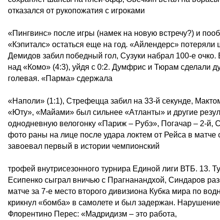
отказался от рукопожатия с игроками
«Пингвинс» после игры (намек на новую встречу?) и поо
«Кэпиталс» остаться еще на год. «Айлендерс» потеряли 
Демидов забил победный гол, Сузуки набрал 100-е очко. 
над «Комо» (4:3), уйдя с 0:2. Думфрис и Тюрам сделали д
голевая. «Парма» сдержала
«Наполи» (1:1), Стрефецца забил на 33-й секунде, Макто
«Юту», «Майами» был сильнее «Атланты» и другие резуль
однодневную велогонку «Париж – Рубэ», Погачар – 2-й, С
фото раны на лице после удара локтем от Рейса в матче
завоевал первый в истории чемпионский
трофей внутрисезонного турнира Единой лиги ВТБ. 13. Ту
Есипенко сыграл вничью с Прагнанандхой, Синдаров разо
матче за 7-е место второго дивизиона Кубка мира по во
крикнул «бомба» в самолете и был задержан. Нарушение
Флорентино Перес: «Мадридизм – это работа,