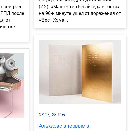
(2:2). «Манчестер Юнайтед» в гостях
 проиграл
на 96-й минуте ушел от поражения от
е РПЛ после
«Вест Хэма...
ал от
шинстве
06:17, 28 Янв
Алькарас впервые в