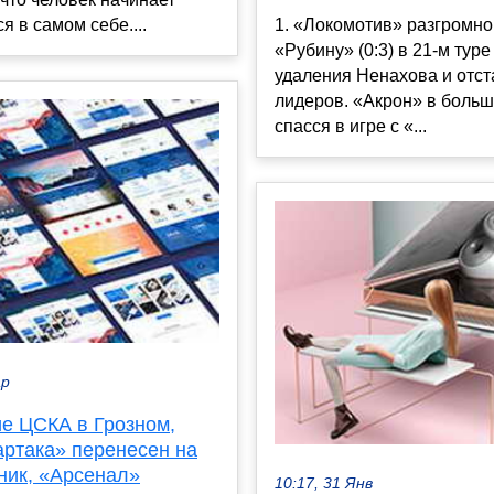
я в самом себе....
1. «Локомотив» разгромно
«Рубину» (0:3) в 21-м тур
удаления Ненахова и отст
лидеров. «Акрон» в боль
спасся в игре с «...
ар
е ЦСКА в Грозном,
артака» перенесен на
ник, «Арсенал»
10:17, 31 Янв