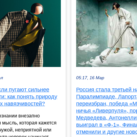
юл
05:17, 16 Мар
сли пугают сильнее
Россия стала третьей н
и: как понять природу
Паралимпиаде, Лапорт
х навязчивостей?
переизбран, победа «
ничья «Ливерпуля», п
ознании внезапно
Медведева, Антонелли
 мысль, которая кажется
выиграл в «Ф-1», Фина
чужой, неприятной или
отменили и другие нов
что человек начинает