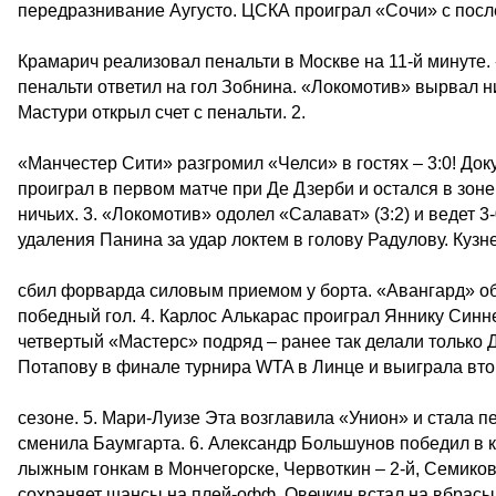
передразнивание Аугусто. ЦСКА проиграл «Сочи» с после
Крамарич реализовал пенальти в Москве на 11-й минуте. 
пенальти ответил на гол Зобнина. «Локомотив» вырвал ни
Мастури открыл счет с пенальти. 2.
«Манчестер Сити» разгромил «Челси» в гостях – 3:0! Доку
проиграл в первом матче при Де Дзерби и остался в зоне
ничьих. 3. «Локомотив» одолел «Салават» (3:2) и ведет 3
удаления Панина за удар локтем в голову Радулову. Кузн
сбил форварда силовым приемом у борта. «Авангард» обы
победный гол. 4. Карлос Алькарас проиграл Яннику Синн
четвертый «Мастерс» подряд – ранее так делали только
Потапову в финале турнира WTA в Линце и выиграла вто
сезоне. 5. Мари-Луизе Эта возглавила «Унион» и стала 
сменила Баумгарта. 6. Александр Большунов победил в к
лыжным гонкам в Мончегорске, Червоткин – 2-й, Семиков 
сохраняет шансы на плей-офф, Овечкин встал на вбрасыва