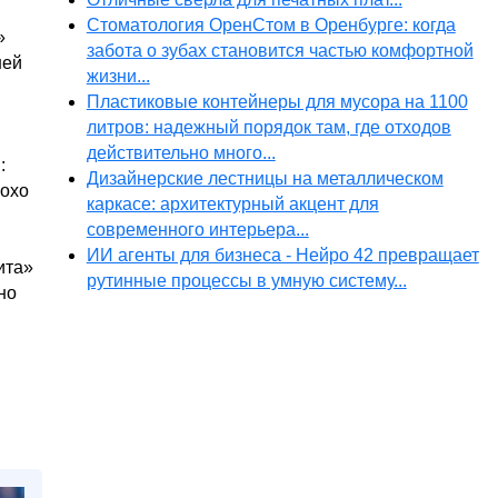
Стоматология ОренСтом в Оренбурге: когда
»
забота о зубах становится частью комфортной
шей
жизни...
Пластиковые контейнеры для мусора на 1100
литров: надежный порядок там, где отходов
действительно много...
:
Дизайнерские лестницы на металлическом
лохо
каркасе: архитектурный акцент для
современного интерьера...
ИИ агенты для бизнеса - Нейро 42 превращает
ита»
рутинные процессы в умную систему...
но