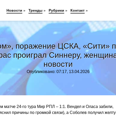
Новости
»
Тренды
»
Рубрики
»
Контакт
»
ом», поражение ЦСКА, «Сити» п
арас проиграл Синнеру, женщина
новости
Опубликовано: 07:17, 13.04.2026
 матче 24-го тура Мир РПЛ – 1:1. Вендел и Оласа забили,
яснил причины по громкой связи), а Соболев получил желту