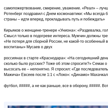
самопожертвование, смирение, уважение. «Реал» – луч
Ротенберг поздравил с Днем космонавтики: «Мы всегда 
страны – идти вперед, прокладывать путь и побеждать»
Кирьяков о женщине-тренере «Униона»: «Раздевалка, гол
Смысл только в подогреве интереса. Мужчин должны тре
«Не потеря для сборной России, не какой-то особенный в
воспитаны» Мусаев о двух
россиянах в старте «Краснодара»: «На сегодняшний день с
сколько было русских? Тоже об этом спросите?» Семак о
высосать ее – непонятно. Я спросил: «Где последовател
Мажича» Евсеев после 1:1 с «Локо»: «Динамо» Махачкала,
футбол, #####, а не как раньше, все в оборону, #####. Во