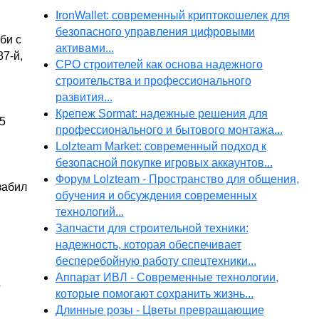
IronWallet: современный криптокошелек для
безопасного управления цифровыми
би с
активами...
7-й,
СРО строителей как основа надежного
строительства и профессионального
развития...
Крепеж Sormat: надежные решения для
 5
профессионального и бытового монтажа...
Lolzteam Market: современный подход к
безопасной покупке игровых аккаунтов...
Форум Lolzteam - Пространство для общения,
забил
обучения и обсуждения современных
технологий...
Запчасти для строительной техники:
надежность, которая обеспечивает
бесперебойную работу спецтехники...
Аппарат ИВЛ - Современные технологии,
о
которые помогают сохранить жизнь...
Длинные розы - Цветы превращающие
,