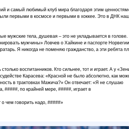
ший и самый любимый клуб мира благодаря этим ценностям
были первыми в космосе и первыми в хоккее. Это в ДНК на
ые мужские тела, душевая – это не укладывается в голове.
нировать мужчины» Ловчев о Хайкине и паспорте Норвегии
ратарь. Я никогда не поменяю гражданство, а эти ребята п
только воспитанников. Кто сильнее, тот и играет. А у «Зен
 судействе Карасева: «Красной не было абсолютно, как мож
ьность в трактовках Мажича?» Он отвечает: «Я не слушаю
 #####, по крайней мере, #####, играет в
т о чем говорить надо, #####»