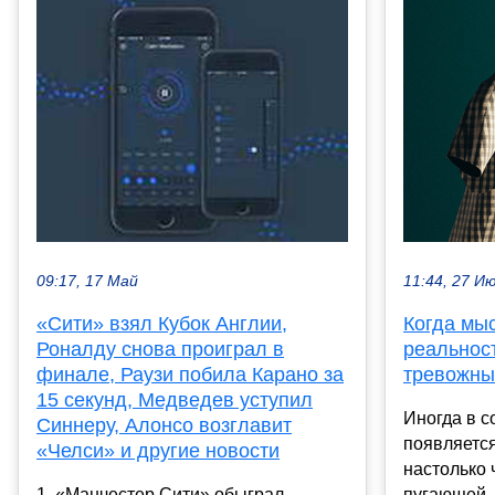
11:44, 27 И
09:17, 17 Май
Когда мы
«Сити» взял Кубок Англии,
реальност
Роналду снова проиграл в
тревожны
финале, Раузи побила Карано за
15 секунд, Медведев уступил
Иногда в с
Синнеру, Алонсо возглавит
появляется
«Челси» и другие новости
настолько 
пугающей, 
1. «Манчестер Сити» обыграл