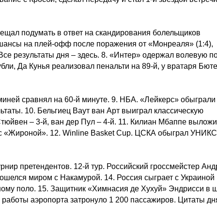
бещал подумать в ответ на скандирования болельщиков
шансы на плей-офф после поражения от «Монреаля» (1:4),
Все результаты дня – здесь. 8. «Интер» одержал волевую п
убли, Да Кунья реализовал пенальти на 89-й, у вратаря Бют
миней сравнял на 60-й минуте. 9. НБА. «Лейкерс» обыграли
таты. 10. Бельгиец Ваут ван Арт выиграл классическую
тюйвен – 3-й, ван дер Пул – 4-й. 11. Килиан Мбаппе вылож
 с «Жироной». 12. Winline Basket Cup. ЦСКА обыграл УНИКС
рнир претендентов. 12-й тур. Российский гроссмейстер Анд
шелся миром с Накамурой. 14. Россия сыграет с Украиной 
дному поло. 15. Защитник «Химнасия де Хухуй» Эндрисси в 
 работы аэропорта затронуло 1 200 пассажиров. Цитаты дн