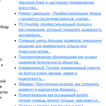
обычный букет в настоящее произведение
искусства...
Ремонт завершен - Профессиональная уборка
становится последним важным этапом...
ТО Hyundai: профессиональный подход к
обеду
обслуживанию, который сохраняет надежность
е
автомобиля...
Пляжные зонты больших размеров: идеальное
решение для комфортного отдыха под
открытым небом...
Противопожарное оборудование как основа
ил
надежной безопасности объектов...
 и
Алюминиевый: Почему алюминиевый плинтус
не боится влаги: физика, химия и
практичность...
рей
ЯМамин: Прогулочная коляска: как сохранить
в
комфорт в компактном формате...
шутку
Пожертвование как осознанный выбор:
я.
почему помощь меняет больше, чем кажется...
Отличные сверла для печатных плат...