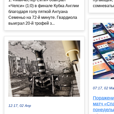
сомневатьс
«Челси» (1:0) в финале Кубка Англии
благодаря голу пяткой Антуана
Семеньо на 72-й минуте. Гвардиола
выиграл 20-й трофей з...
07:17, 02 М
Поражени
матч «Сп
12:17, 02 Апр
понедель