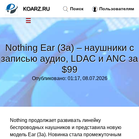
KOARZ.RU
Поиск
Пользователям
☰
Новости
»
Nothing Ear (3a) – наушники с
Тренды новостей
»
записью аудио, LDAC и ANC за
$99
Рубрики
»
Опубликовано: 01:17, 08.07.2026
Правила
»
Контакт
»
Nothing продолжает развивать линейку
беспроводных наушников и представила новую
модель Ear (3a). Новинка стала промежуточным