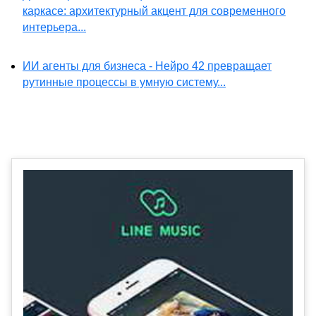
каркасе: архитектурный акцент для современного
интерьера...
ИИ агенты для бизнеса - Нейро 42 превращает
рутинные процессы в умную систему...