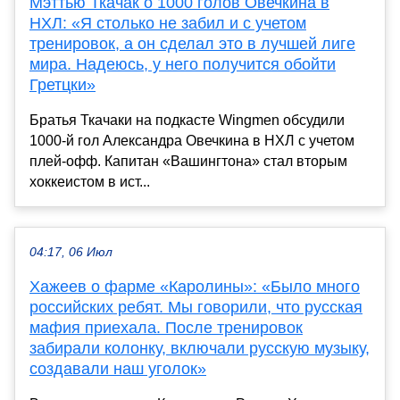
Мэттью Ткачак о 1000 голов Овечкина в
НХЛ: «Я столько не забил и с учетом
тренировок, а он сделал это в лучшей лиге
мира. Надеюсь, у него получится обойти
Гретцки»
Братья Ткачаки на подкасте Wingmen обсудили
1000-й гол Александра Овечкина в НХЛ с учетом
плей-офф. Капитан «Вашингтона» стал вторым
хоккеистом в ист...
04:17, 06 Июл
Хажеев о фарме «Каролины»: «Было много
российских ребят. Мы говорили, что русская
мафия приехала. После тренировок
забирали колонку, включали русскую музыку,
создавали наш уголок»