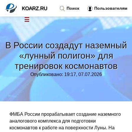
KOARZ.RU
Поиск
Пользователям
☰
Новости
»
В России создадут наземный
Тренды новостей
»
«лунный полигон» для
тренировок космонавтов
Рубрики
»
Опубликовано: 19:17, 07.07.2026
Правила
»
Контакт
»
ФМБА России прорабатывает создание наземного
аналогового комплекса для подготовки
космонавтов к работе на поверхности Луны. На