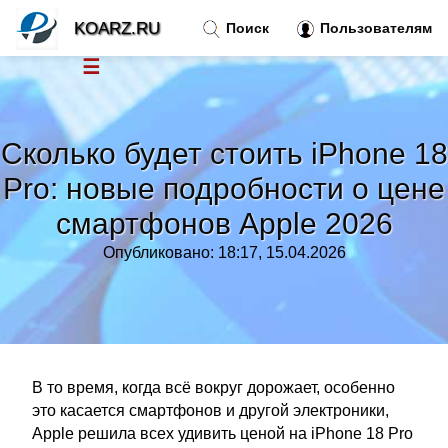
KOARZ.RU
Поиск
Пользователям
☰
Новости
»
Сколько будет стоить iPhone 18
Тренды новостей
»
Pro: новые подробности о цене
смартфонов Apple 2026
Рубрики
»
Опубликовано: 18:17, 15.04.2026
Правила
»
Контакт
»
В то время, когда всё вокруг дорожает, особенно
это касается смартфонов и другой электроники,
Apple решила всех удивить ценой на iPhone 18 Pro