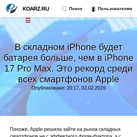
KOARZ.RU
Поиск
Пользователям
☰
Новости
»
В складном iPhone будет
Тренды новостей
»
батарея больше, чем в iPhone
17 Pro Max. Это рекорд среди
Рубрики
»
всех смартфонов Apple
Правила
»
Опубликовано: 20:17, 02.02.2026
Контакт
»
Похоже, Apple решила зайти на рынок складных
смартфонов не с эффектного форм-фактора, а с