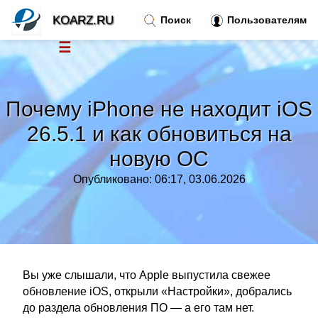
KOARZ.RU
Поиск
Пользователям
☰
Новости
»
Почему iPhone не находит iOS
Тренды новостей
»
26.5.1 и как обновиться на
новую ОС
Рубрики
»
Опубликовано: 06:17, 03.06.2026
Правила
»
Контакт
»
Вы уже слышали, что Apple выпустила свежее
обновление iOS, открыли «Настройки», добрались
до раздела обновления ПО — а его там нет.