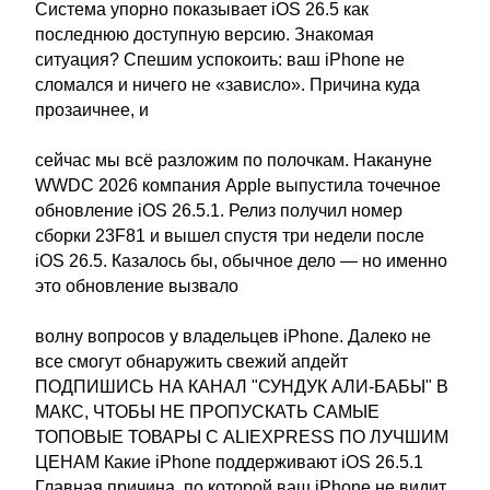
Система упорно показывает iOS 26.5 как
последнюю доступную версию. Знакомая
ситуация? Спешим успокоить: ваш iPhone не
сломался и ничего не «зависло». Причина куда
прозаичнее, и
сейчас мы всё разложим по полочкам. Накануне
WWDC 2026 компания Apple выпустила точечное
обновление iOS 26.5.1. Релиз получил номер
сборки 23F81 и вышел спустя три недели после
iOS 26.5. Казалось бы, обычное дело — но именно
это обновление вызвало
волну вопросов у владельцев iPhone. Далеко не
все смогут обнаружить свежий апдейт
ПОДПИШИСЬ НА КАНАЛ "СУНДУК АЛИ-БАБЫ" В
МАКС, ЧТОБЫ НЕ ПРОПУСКАТЬ САМЫЕ
ТОПОВЫЕ ТОВАРЫ С ALIEXPRESS ПО ЛУЧШИМ
ЦЕНАМ Какие iPhone поддерживают iOS 26.5.1
Главная причина, по которой ваш iPhone не видит