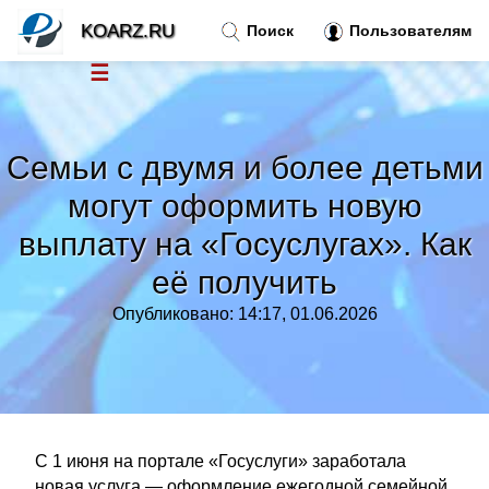
KOARZ.RU
Поиск
Пользователям
☰
Новости
»
Семьи с двумя и более детьми
Тренды новостей
»
могут оформить новую
выплату на «Госуслугах». Как
Рубрики
»
её получить
Правила
»
Опубликовано: 14:17, 01.06.2026
Контакт
»
С 1 июня на портале «Госуслуги» заработала
новая услуга — оформление ежегодной семейной