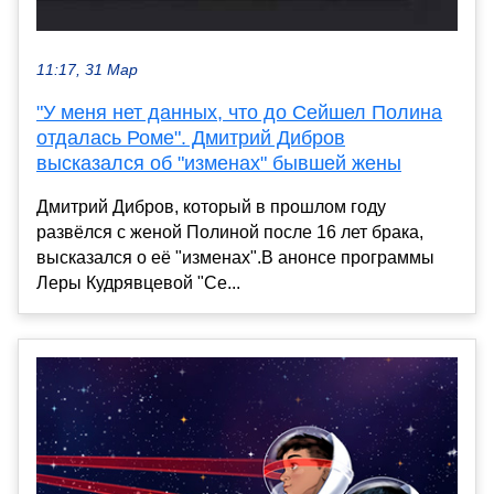
11:17, 31 Мар
"У меня нет данных, что до Сейшел Полина
отдалась Роме". Дмитрий Дибров
высказался об "изменах" бывшей жены
Дмитрий Дибров, который в прошлом году
развёлся с женой Полиной после 16 лет брака,
высказался о её "изменах".В анонсе программы
Леры Кудрявцевой "Се...