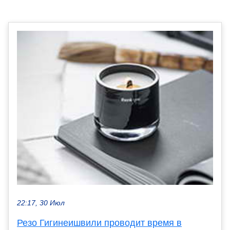
22:17, 30 Июл
Резо Гигинеишвили проводит время в