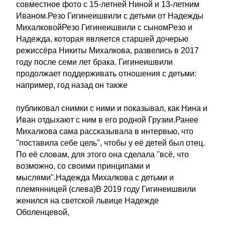
совместное фото с 15-летней Ниной и 13-летним
Иваном.Резо Гигинеишвили с детьми от Надежды
МихалковойРезо Гигинеишвили с сыномРезо и
Надежда, которая является старшей дочерью
режиссёра Никиты Михалкова, развелись в 2017
году после семи лет брака. Гигинеишвили
продолжает поддерживать отношения с детьми:
например, год назад он также
публиковал снимки с ними и показывал, как Нина и
Иван отдыхают с ним в его родной Грузии.Ранее
Михалкова сама рассказывала в интервью, что
"поставила себе цель", чтобы у её детей был отец.
По её словам, для этого она сделала "всё, что
возможно, со своими принципами и
мыслями".Надежда Михалкова с детьми и
племянницей (слева)В 2019 году Гигинеишвили
женился на светской львице Надежде
Оболенцевой,