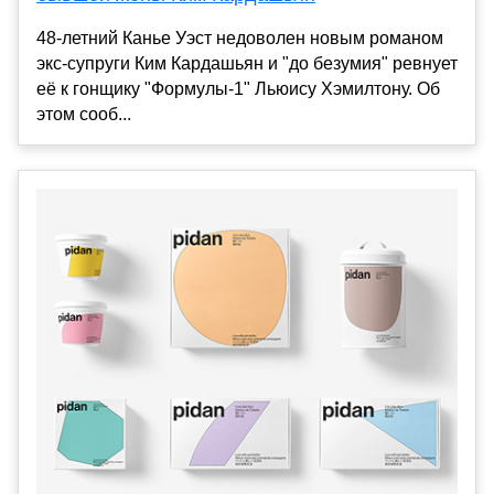
48-летний Канье Уэст недоволен новым романом
экс-супруги Ким Кардашьян и "до безумия" ревнует
её к гонщику "Формулы-1" Льюису Хэмилтону. Об
этом сооб...