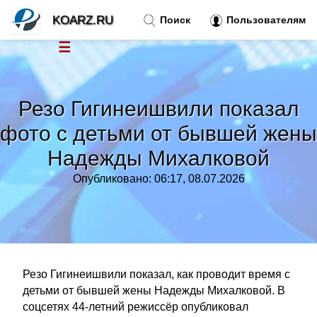
KOARZ.RU
Поиск
Пользователям
☰
Новости
»
Резо Гигинеишвили показал
Тренды новостей
»
фото с детьми от бывшей жены
Надежды Михалковой
Рубрики
»
Опубликовано: 06:17, 08.07.2026
Правила
»
Контакт
»
Резо Гигинеишвили показал, как проводит время с
детьми от бывшей жены Надежды Михалковой. В
соцсетях 44-летний режиссёр опубликовал