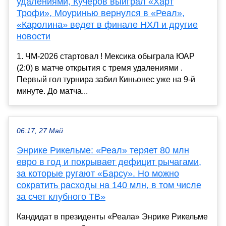
удалениями, Кучеров выиграл «Харт
Трофи», Моуринью вернулся в «Реал»,
«Каролина» ведет в финале НХЛ и другие
новости
1. ЧМ-2026 стартовал ! Мексика обыграла ЮАР
(2:0) в матче открытия с тремя удалениями .
Первый гол турнира забил Киньонес уже на 9-й
минуте. До матча...
06:17, 27 Май
Энрике Рикельме: «Реал» теряет 80 млн
евро в год и покрывает дефицит рычагами,
за которые ругают «Барсу». Но можно
сократить расходы на 140 млн, в том числе
за счет клубного ТВ»
Кандидат в президенты «Реала» Энрике Рикельме