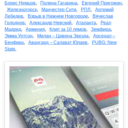
Борис Немцов
,
Полина Гагарина
,
Евгений Пригожин
,
Железногорск
,
Манчестер Сити
,
РПЛ
,
Артемий
Лебедев
,
Взрыв в Нижнем Новгороде
,
Вячеслав
Голоднов
,
Александр Невский
,
Аталанта
,
Реал
Мадрид
,
Армения
,
Клип за 10 лямов
,
Земфира
,
Эмма Уотсон
,
Милан – Црвена Звезда
,
Арсенал –
Бенфика
,
Авангард – Салават Юлаев
,
PUBG: New
State
,