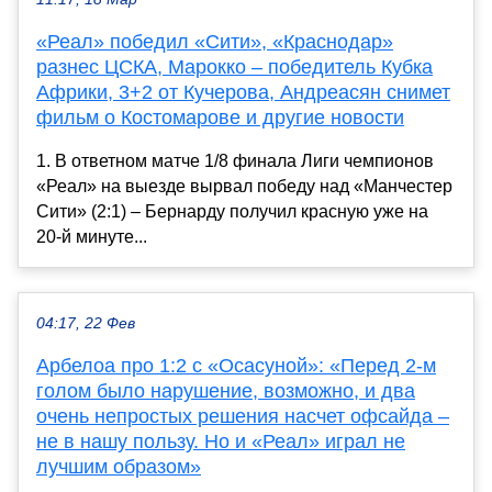
«Реал» победил «Сити», «Краснодар»
разнес ЦСКА, Марокко – победитель Кубка
Африки, 3+2 от Кучерова, Андреасян снимет
фильм о Костомарове и другие новости
1. В ответном матче 1/8 финала Лиги чемпионов
«Реал» на выезде вырвал победу над «Манчестер
Сити» (2:1) – Бернарду получил красную уже на
20-й минуте...
04:17, 22 Фев
Арбелоа про 1:2 с «Осасуной»: «Перед 2-м
голом было нарушение, возможно, и два
очень непростых решения насчет офсайда –
не в нашу пользу. Но и «Реал» играл не
лучшим образом»