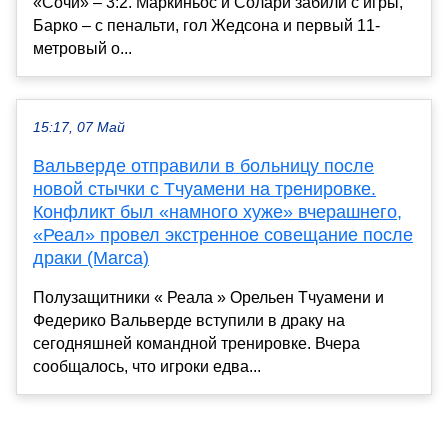
«Сочи» – 3:2. Маркиньос и Солари забили с игры,
Барко – с пенальти, гол Жедсона и первый 11-
метровый о...
15:17, 07 Май
Вальверде отправили в больницу после
новой стычки с Тчуамени на тренировке.
Конфликт был «намного хуже» вчерашнего,
«Реал» провел экстренное совещание после
драки (Marca)
Полузащитники « Реала » Орельен Тчуамени и
Федерико Вальверде вступили в драку на
сегодняшней командной тренировке. Вчера
сообщалось, что игроки едва...