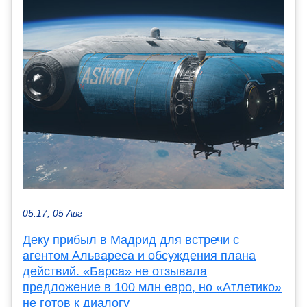
05:17, 05 Авг
Деку прибыл в Мадрид для встречи с
агентом Альвареса и обсуждения плана
действий. «Барса» не отзывала
предложение в 100 млн евро, но «Атлетико»
не готов к диалогу