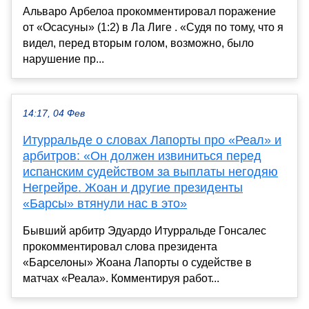
Альваро Арбелоа прокомментировал поражение
от «Осасуны» (1:2) в Ла Лиге . «Судя по тому, что я
видел, перед вторым голом, возможно, было
нарушение пр...
14:17, 04 Фев
Итурральде о словах Лапорты про «Реал» и
арбитров: «Он должен извиниться перед
испанским судейством за выплаты негодяю
Негрейре. Жоан и другие президенты
«Барсы» втянули нас в это»
Бывший арбитр Эдуардо Итурральде Гонсалес
прокомментировал слова президента
«Барселоны» Жоана Лапорты о судействе в
матчах «Реала». Комментируя работ...