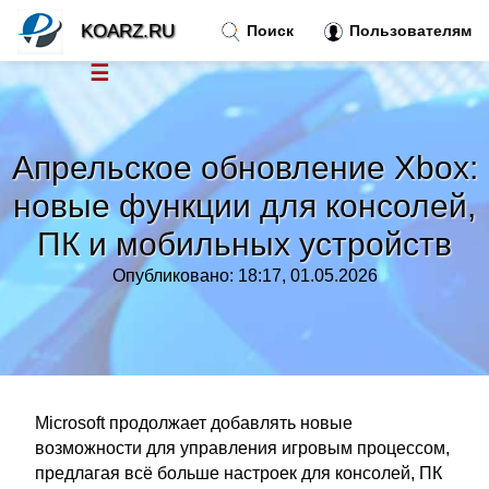
KOARZ.RU
Поиск
Пользователям
☰
Новости
»
Апрельское обновление Xbox:
Тренды новостей
»
новые функции для консолей,
ПК и мобильных устройств
Рубрики
»
Опубликовано: 18:17, 01.05.2026
Правила
»
Контакт
»
Microsoft продолжает добавлять новые
возможности для управления игровым процессом,
предлагая всё больше настроек для консолей, ПК