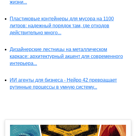
жизни...
Пластиковые контейнеры для мусора на 1100
литров: надежный порядок там, где отходов
действительно много...
Дизайнерские лестницы на металлическом
каркасе: архитектурный акцент для современного
интерьера...
ИИ агенты для бизнеса - Нейро 42 превращает
рутинные процессы в умную систему...